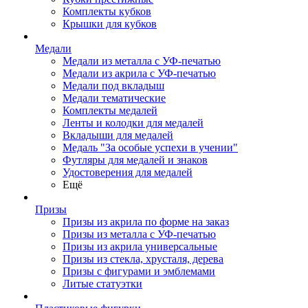
Комплекты кубков
Крышки для кубков
Медали
Медали из металла с УФ-печатью
Медали из акрила с УФ-печатью
Медали под вкладыш
Медали тематические
Комплекты медалей
Ленты и колодки для медалей
Вкладыши для медалей
Медаль "За особые успехи в учении"
Футляры для медалей и знаков
Удостоверения для медалей
Ещё
Призы
Призы из акрила по форме на заказ
Призы из металла с УФ-печатью
Призы из акрила универсальные
Призы из стекла, хрусталя, дерева
Призы с фигурами и эмблемами
Литые статуэтки