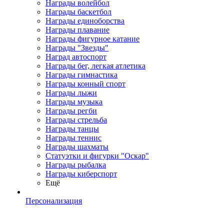
Награды волейбол
Награды баскетбол
Награды единоборства
Награды плавание
Награды фигурное катание
Награды "Звезды"
Наград автоспорт
Награды бег, легкая атлетика
Награды гимнастика
Награды конный спорт
Награды лыжи
Награды музыка
Награды регби
Награды стрельба
Награды танцы
Награды теннис
Награды шахматы
Статуэтки и фигурки "Оскар"
Награды рыбалка
Награды киберспорт
Ещё
Персонализация