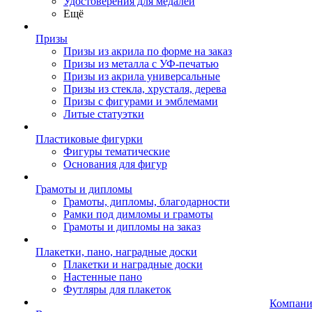
Удостоверения для медалей
Ещё
Призы
Призы из акрила по форме на заказ
Призы из металла с УФ-печатью
Призы из акрила универсальные
Призы из стекла, хрусталя, дерева
Призы с фигурами и эмблемами
Литые статуэтки
Пластиковые фигурки
Фигуры тематические
Основания для фигур
Грамоты и дипломы
Грамоты, дипломы, благодарности
Рамки под димломы и грамоты
Грамоты и дипломы на заказ
Плакетки, пано, наградные доски
Плакетки и наградные доски
Настенные пано
Футляры для плакеток
Компани