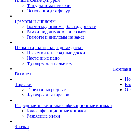
Пластиковые фигурки
Фигуры тематические
Основания для фигур
Грамоты и дипломы
Грамоты, дипломы, благодарности
Рамки под димломы и грамоты
Грамоты и дипломы на заказ
Плакетки, пано, наградные доски
Плакетки и наградные доски
Настенные пано
Футляры для плакеток
Компани
Вымпелы
Но
Тарелки
Бл
Тарелки наградные
О 
Футляры для тарелок
Разрядные знаки и классификационные книжки
Классификационные книжки
Разрядные знаки
Значки