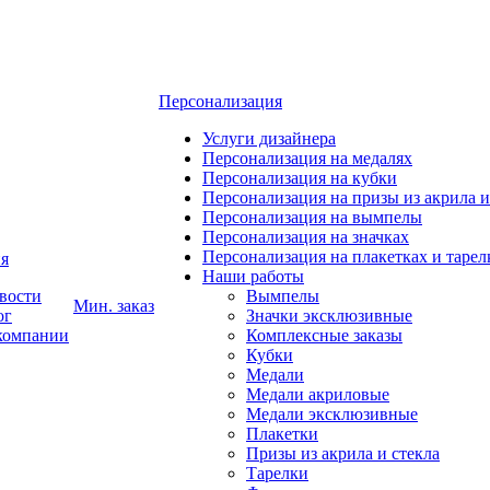
Персонализация
Услуги дизайнера
Персонализация на медалях
Персонализация на кубки
Персонализация на призы из акрила и
Персонализация на вымпелы
Персонализация на значках
Персонализация на плакетках и тарел
я
Наши работы
вости
Вымпелы
Мин. заказ
ог
Значки эксклюзивные
компании
Комплексные заказы
Кубки
Медали
Медали акриловые
Медали эксклюзивные
Плакетки
Призы из акрила и стекла
Тарелки