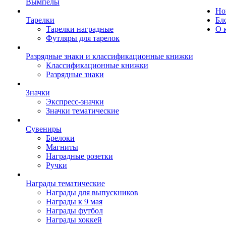
Вымпелы
Но
Тарелки
Бл
Тарелки наградные
О 
Футляры для тарелок
Разрядные знаки и классификационные книжки
Классификационные книжки
Разрядные знаки
Значки
Экспресс-значки
Значки тематические
Сувениры
Брелоки
Магниты
Наградные розетки
Ручки
Награды тематические
Награды для выпускников
Награды к 9 мая
Награды футбол
Награды хоккей