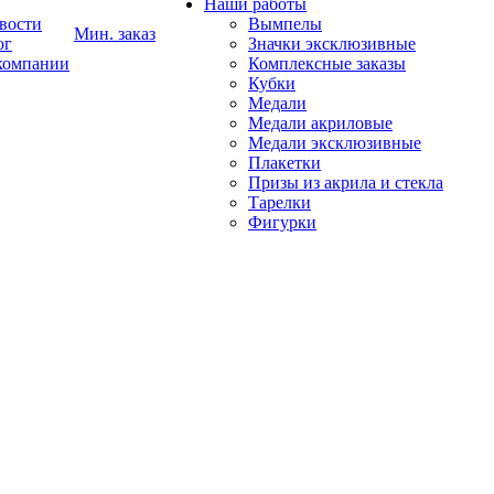
Наши работы
вости
Вымпелы
Мин. заказ
ог
Значки эксклюзивные
компании
Комплексные заказы
Кубки
Медали
Медали акриловые
Медали эксклюзивные
Плакетки
Призы из акрила и стекла
Тарелки
Фигурки