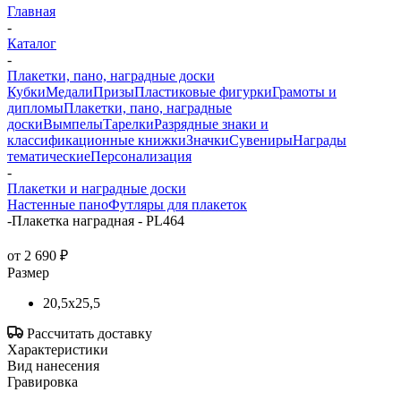
Главная
-
Каталог
-
Плакетки, пано, наградные доски
Кубки
Медали
Призы
Пластиковые фигурки
Грамоты и
дипломы
Плакетки, пано, наградные
доски
Вымпелы
Тарелки
Разрядные знаки и
классификационные книжки
Значки
Сувениры
Награды
тематические
Персонализация
-
Плакетки и наградные доски
Настенные пано
Футляры для плакеток
-
Плакетка наградная - PL464
от
2 690 ₽
Размер
20,5x25,5
Рассчитать доставку
Характеристики
Вид нанесения
Гравировка