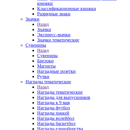
книжки
Классификационные книжки
Разрядные знаки
Значки
Назад
Значки
Экспресс-значки
Значки тематические
Сувениры
Назад
Сувениры
Брелоки
Магниты
Наградные розетки
Ручки
Награды тематические
Назад
Награды тематические
Награды для выпускников
Награды к 9 мая
Награды футбол
Награды хоккей
Награды волейбол
Награды баскетбол
Награды единоборства