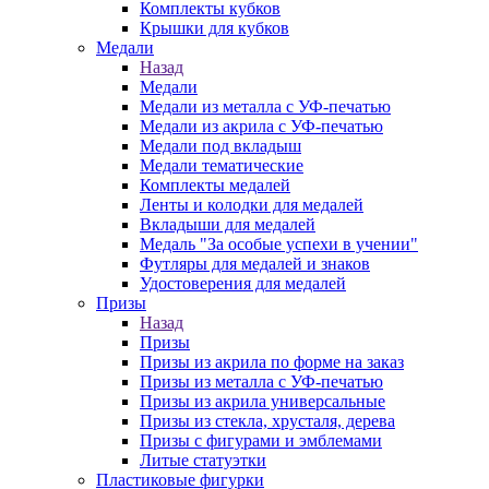
Комплекты кубков
Крышки для кубков
Медали
Назад
Медали
Медали из металла с УФ-печатью
Медали из акрила с УФ-печатью
Медали под вкладыш
Медали тематические
Комплекты медалей
Ленты и колодки для медалей
Вкладыши для медалей
Медаль "За особые успехи в учении"
Футляры для медалей и знаков
Удостоверения для медалей
Призы
Назад
Призы
Призы из акрила по форме на заказ
Призы из металла с УФ-печатью
Призы из акрила универсальные
Призы из стекла, хрусталя, дерева
Призы с фигурами и эмблемами
Литые статуэтки
Пластиковые фигурки