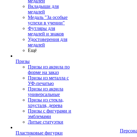
медалей
Вкладыши для
медалей
Медаль "За особые
успехи в учении"
Футляры для
медалей и знаков
Удостоверения для
медалей
Ещё
Призы
Призы из акрила по
форме на заказ
Призы из металла с
УФ-печатью
Призы из акрила
универсальные
Призы из стекла,
хрусталя, дерева
Призы с фигурами и
эмблемами
Литые статуэтки
Персон
Пластиковые фигурки