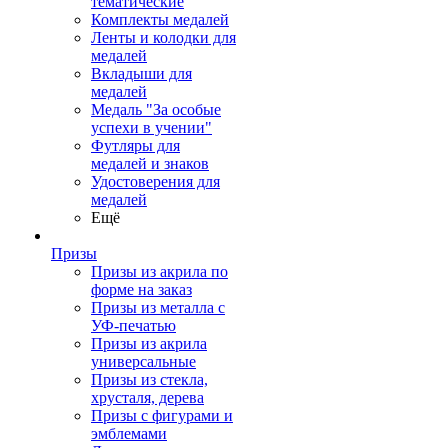
тематические
Комплекты медалей
Ленты и колодки для
медалей
Вкладыши для
медалей
Медаль "За особые
успехи в учении"
Футляры для
медалей и знаков
Удостоверения для
медалей
Ещё
Призы
Призы из акрила по
форме на заказ
Призы из металла с
УФ-печатью
Призы из акрила
универсальные
Призы из стекла,
хрусталя, дерева
Призы с фигурами и
эмблемами