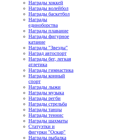
Награды хоккей
Награды волейбол
Награды баскетбол
Награды
единоборства
Награды плавание
Награды фигурное
катание
Награды "Звезды"
Наград автоспорт
Награды бег, легкая
атлетика
Награды гимнастика
Награды конный
спорт
Награды лыжи
Награды музыка
Награды регби
Награды стрельба
Награды танцы
Награды теннис
Награды шахматы
Статуэтки и
фигурки "Оскар"
Награды рыбалка