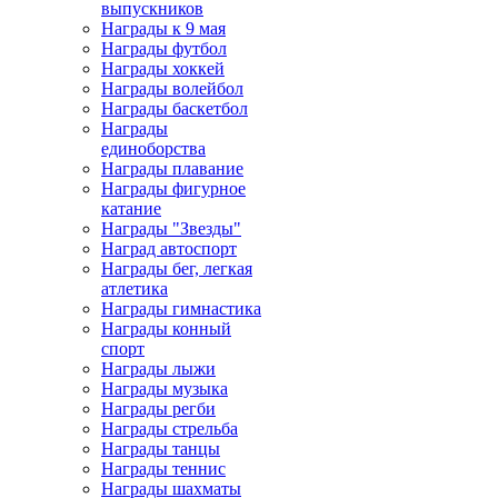
выпускников
Награды к 9 мая
Награды футбол
Награды хоккей
Награды волейбол
Награды баскетбол
Награды
единоборства
Награды плавание
Награды фигурное
катание
Награды "Звезды"
Наград автоспорт
Награды бег, легкая
атлетика
Награды гимнастика
Награды конный
спорт
Награды лыжи
Награды музыка
Награды регби
Награды стрельба
Награды танцы
Награды теннис
Награды шахматы