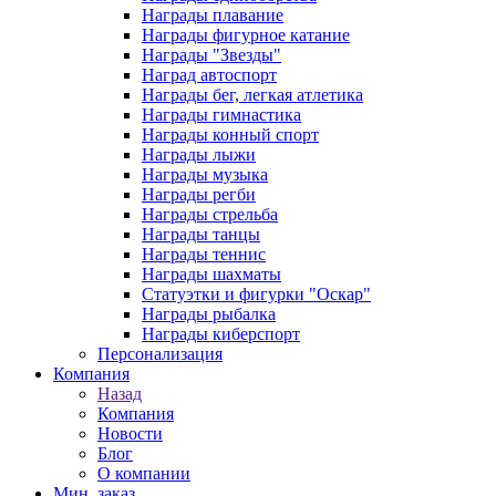
Награды плавание
Награды фигурное катание
Награды "Звезды"
Наград автоспорт
Награды бег, легкая атлетика
Награды гимнастика
Награды конный спорт
Награды лыжи
Награды музыка
Награды регби
Награды стрельба
Награды танцы
Награды теннис
Награды шахматы
Статуэтки и фигурки "Оскар"
Награды рыбалка
Награды киберспорт
Персонализация
Компания
Назад
Компания
Новости
Блог
О компании
Мин. заказ