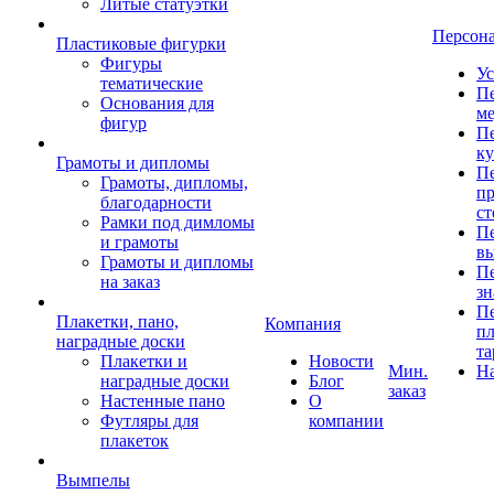
Литые статуэтки
Персон
Пластиковые фигурки
Фигуры
Ус
тематические
Пе
Основания для
ме
фигур
Пе
к
Грамоты и дипломы
Пе
Грамоты, дипломы,
пр
благодарности
ст
Рамки под димломы
Пе
и грамоты
в
Грамоты и дипломы
Пе
на заказ
зн
Пе
Плакетки, пано,
Компания
пл
наградные доски
та
Плакетки и
Новости
Мин.
Н
наградные доски
Блог
заказ
Настенные пано
О
Футляры для
компании
плакеток
Вымпелы