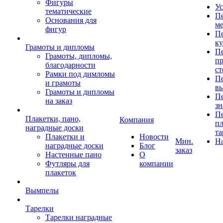
Фигуры
Ус
тематические
Пе
Основания для
ме
фигур
Пе
к
Грамоты и дипломы
Пе
Грамоты, дипломы,
пр
благодарности
ст
Рамки под димломы
Пе
и грамоты
в
Грамоты и дипломы
Пе
на заказ
зн
Пе
Плакетки, пано,
Компания
пл
наградные доски
та
Плакетки и
Новости
Мин.
Н
наградные доски
Блог
заказ
Настенные пано
О
Футляры для
компании
плакеток
Вымпелы
Тарелки
Тарелки наградные