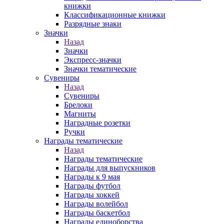
книжки
Классификационные книжки
Разрядные знаки
Значки
Назад
Значки
Экспресс-значки
Значки тематические
Сувениры
Назад
Сувениры
Брелоки
Магниты
Наградные розетки
Ручки
Награды тематические
Назад
Награды тематические
Награды для выпускников
Награды к 9 мая
Награды футбол
Награды хоккей
Награды волейбол
Награды баскетбол
Награды единоборства