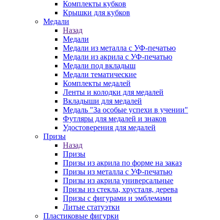
Комплекты кубков
Крышки для кубков
Медали
Назад
Медали
Медали из металла с УФ-печатью
Медали из акрила с УФ-печатью
Медали под вкладыш
Медали тематические
Комплекты медалей
Ленты и колодки для медалей
Вкладыши для медалей
Медаль "За особые успехи в учении"
Футляры для медалей и знаков
Удостоверения для медалей
Призы
Назад
Призы
Призы из акрила по форме на заказ
Призы из металла с УФ-печатью
Призы из акрила универсальные
Призы из стекла, хрусталя, дерева
Призы с фигурами и эмблемами
Литые статуэтки
Пластиковые фигурки