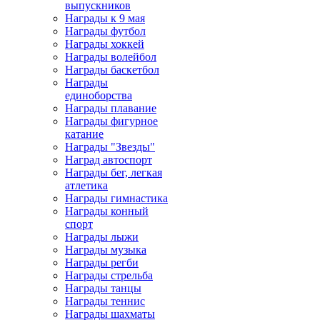
выпускников
Награды к 9 мая
Награды футбол
Награды хоккей
Награды волейбол
Награды баскетбол
Награды
единоборства
Награды плавание
Награды фигурное
катание
Награды "Звезды"
Наград автоспорт
Награды бег, легкая
атлетика
Награды гимнастика
Награды конный
спорт
Награды лыжи
Награды музыка
Награды регби
Награды стрельба
Награды танцы
Награды теннис
Награды шахматы