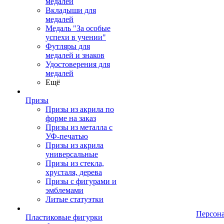
медалей
Вкладыши для
медалей
Медаль "За особые
успехи в учении"
Футляры для
медалей и знаков
Удостоверения для
медалей
Ещё
Призы
Призы из акрила по
форме на заказ
Призы из металла с
УФ-печатью
Призы из акрила
универсальные
Призы из стекла,
хрусталя, дерева
Призы с фигурами и
эмблемами
Литые статуэтки
Персон
Пластиковые фигурки