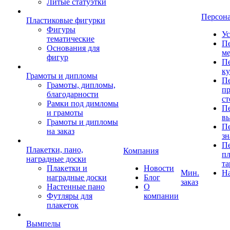
Литые статуэтки
Персон
Пластиковые фигурки
Фигуры
Ус
тематические
Пе
Основания для
ме
фигур
Пе
к
Грамоты и дипломы
Пе
Грамоты, дипломы,
пр
благодарности
ст
Рамки под димломы
Пе
и грамоты
в
Грамоты и дипломы
Пе
на заказ
зн
Пе
Плакетки, пано,
Компания
пл
наградные доски
та
Плакетки и
Новости
Мин.
Н
наградные доски
Блог
заказ
Настенные пано
О
Футляры для
компании
плакеток
Вымпелы