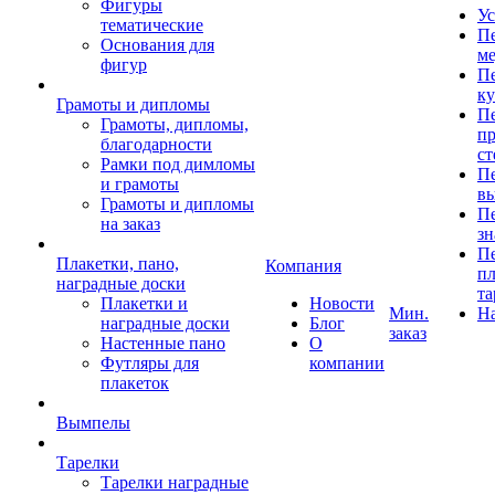
Фигуры
Ус
тематические
Пе
Основания для
ме
фигур
Пе
к
Грамоты и дипломы
Пе
Грамоты, дипломы,
пр
благодарности
ст
Рамки под димломы
Пе
и грамоты
в
Грамоты и дипломы
Пе
на заказ
зн
Пе
Плакетки, пано,
Компания
пл
наградные доски
та
Плакетки и
Новости
Мин.
Н
наградные доски
Блог
заказ
Настенные пано
О
Футляры для
компании
плакеток
Вымпелы
Тарелки
Тарелки наградные