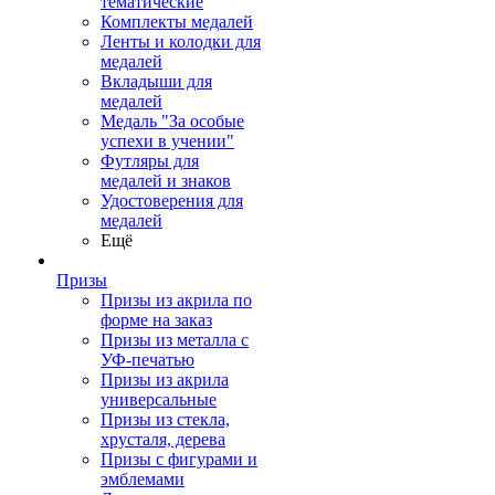
тематические
Комплекты медалей
Ленты и колодки для
медалей
Вкладыши для
медалей
Медаль "За особые
успехи в учении"
Футляры для
медалей и знаков
Удостоверения для
медалей
Ещё
Призы
Призы из акрила по
форме на заказ
Призы из металла с
УФ-печатью
Призы из акрила
универсальные
Призы из стекла,
хрусталя, дерева
Призы с фигурами и
эмблемами