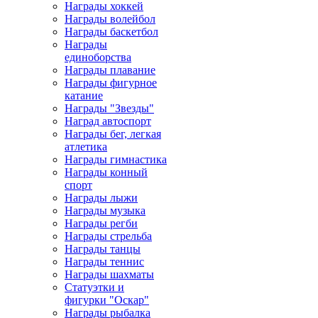
Награды хоккей
Награды волейбол
Награды баскетбол
Награды
единоборства
Награды плавание
Награды фигурное
катание
Награды "Звезды"
Наград автоспорт
Награды бег, легкая
атлетика
Награды гимнастика
Награды конный
спорт
Награды лыжи
Награды музыка
Награды регби
Награды стрельба
Награды танцы
Награды теннис
Награды шахматы
Статуэтки и
фигурки "Оскар"
Награды рыбалка