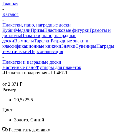
Главная
-
Каталог
-
Плакетки, пано, наградные доски
Кубки
Медали
Призы
Пластиковые фигурки
Грамоты и
дипломы
Плакетки, пано, наградные
доски
Вымпелы
Тарелки
Разрядные знаки и
классификационные книжки
Значки
Сувениры
Награды
тематические
Персонализация
-
Плакетки и наградные доски
Настенные пано
Футляры для плакеток
-
Плакетка подарочная - PL467-1
от
2 371 ₽
Размер
20,5x25,5
Цвет
Золото, Синий
Рассчитать доставку