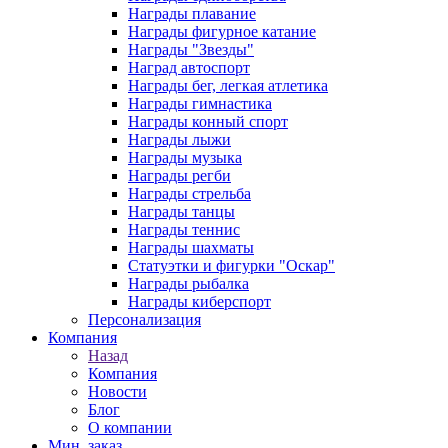
Награды плавание
Награды фигурное катание
Награды "Звезды"
Наград автоспорт
Награды бег, легкая атлетика
Награды гимнастика
Награды конный спорт
Награды лыжи
Награды музыка
Награды регби
Награды стрельба
Награды танцы
Награды теннис
Награды шахматы
Статуэтки и фигурки "Оскар"
Награды рыбалка
Награды киберспорт
Персонализация
Компания
Назад
Компания
Новости
Блог
О компании
Мин. заказ