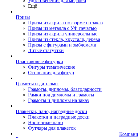
Удостоверения для медалей
Ещё
Призы
Призы из акрила по форме на заказ
Призы из металла с УФ-печатью
Призы из акрила универсальные
Призы из стекла, хрусталя, дерева
Призы с фигурами и эмблемами
Литые статуэтки
Пластиковые фигурки
Фигуры тематические
Основания для фигур
Грамоты и дипломы
Грамоты, дипломы, благодарности
Рамки под димломы и грамоты
Грамоты и дипломы на заказ
Плакетки, пано, наградные доски
Плакетки и наградные доски
Настенные пано
Футляры для плакеток
Компани