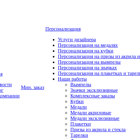
Персонализация
Услуги дизайнера
Персонализация на медалях
Персонализация на кубки
Персонализация на призы из акрила и
Персонализация на вымпелы
Персонализация на значках
Персонализация на плакетках и тарел
я
Наши работы
вости
Вымпелы
Мин. заказ
ог
Значки эксклюзивные
компании
Комплексные заказы
Кубки
Медали
Медали акриловые
Медали эксклюзивные
Плакетки
Призы из акрила и стекла
Тарелки