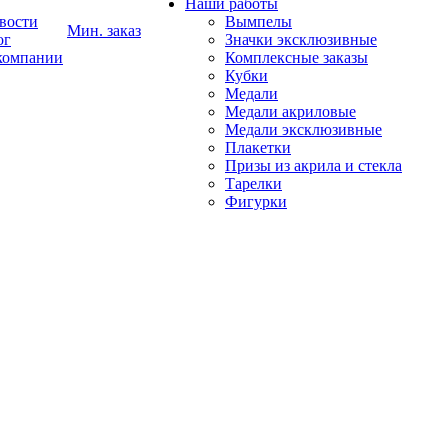
Наши работы
вости
Вымпелы
Мин. заказ
ог
Значки эксклюзивные
компании
Комплексные заказы
Кубки
Медали
Медали акриловые
Медали эксклюзивные
Плакетки
Призы из акрила и стекла
Тарелки
Фигурки