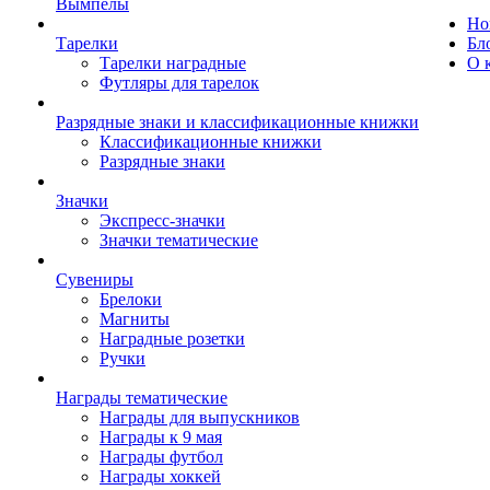
Вымпелы
Но
Тарелки
Бл
Тарелки наградные
О 
Футляры для тарелок
Разрядные знаки и классификационные книжки
Классификационные книжки
Разрядные знаки
Значки
Экспресс-значки
Значки тематические
Сувениры
Брелоки
Магниты
Наградные розетки
Ручки
Награды тематические
Награды для выпускников
Награды к 9 мая
Награды футбол
Награды хоккей