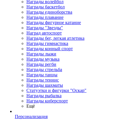
Награды волейбол
Награды баскетбол
Награды единоборства
Награды плавание
Награды фигурное катание
Награды "Звезды"
Наград автоспорт
Награды бег, легкая атлетика
Награды гимнастика
Награды конный спорт
Награды лыжи
Награды музыка
Награды регби
Награды стрельба
Награды танцы
Награды теннис
Награды шахматы
Статуэтки и фигурки "Оскар"
Награды рыбалка
Награды киберспорт
Ещё
Персонализация