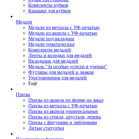
Комплекты кубков
Крышки для кубков
Медали
Медали из металла с УФ-печатью
Медали из акрила с УФ-печатью
Медали под вкладыш
Медали тематические
Комплекты медалей
Ленты и колодки для медалей
Вкладыши для медалей
Медаль "За особые успехи в учении"
Футляры для медалей и знаков
Удостоверения для медалей
Ещё
Призы
Призы из акрила по форме на заказ
Призы из металла с УФ-печатью
Призы из акрила универсальные
Призы из стекла, хрусталя, дерева
Призы с фигурами и эмблемами
Литые статуэтки