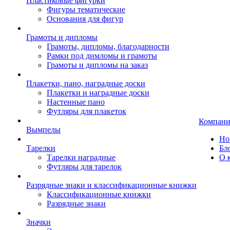
Пластиковые фигурки
Фигуры тематические
Основания для фигур
Грамоты и дипломы
Грамоты, дипломы, благодарности
Рамки под димломы и грамоты
Грамоты и дипломы на заказ
Плакетки, пано, наградные доски
Плакетки и наградные доски
Настенные пано
Футляры для плакеток
Компани
Вымпелы
Но
Тарелки
Бл
Тарелки наградные
О 
Футляры для тарелок
Разрядные знаки и классификационные книжки
Классификационные книжки
Разрядные знаки
Значки