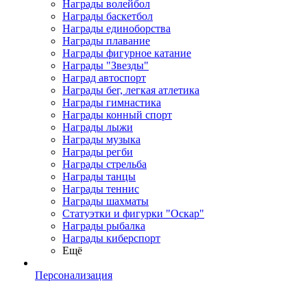
Награды волейбол
Награды баскетбол
Награды единоборства
Награды плавание
Награды фигурное катание
Награды "Звезды"
Наград автоспорт
Награды бег, легкая атлетика
Награды гимнастика
Награды конный спорт
Награды лыжи
Награды музыка
Награды регби
Награды стрельба
Награды танцы
Награды теннис
Награды шахматы
Статуэтки и фигурки "Оскар"
Награды рыбалка
Награды киберспорт
Ещё
Персонализация