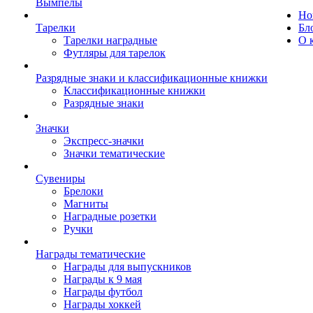
Вымпелы
Но
Тарелки
Бл
Тарелки наградные
О 
Футляры для тарелок
Разрядные знаки и классификационные книжки
Классификационные книжки
Разрядные знаки
Значки
Экспресс-значки
Значки тематические
Сувениры
Брелоки
Магниты
Наградные розетки
Ручки
Награды тематические
Награды для выпускников
Награды к 9 мая
Награды футбол
Награды хоккей