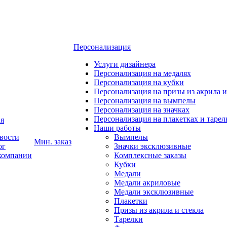
Персонализация
Услуги дизайнера
Персонализация на медалях
Персонализация на кубки
Персонализация на призы из акрила и
Персонализация на вымпелы
Персонализация на значках
Персонализация на плакетках и тарел
я
Наши работы
вости
Вымпелы
Мин. заказ
ог
Значки эксклюзивные
компании
Комплексные заказы
Кубки
Медали
Медали акриловые
Медали эксклюзивные
Плакетки
Призы из акрила и стекла
Тарелки