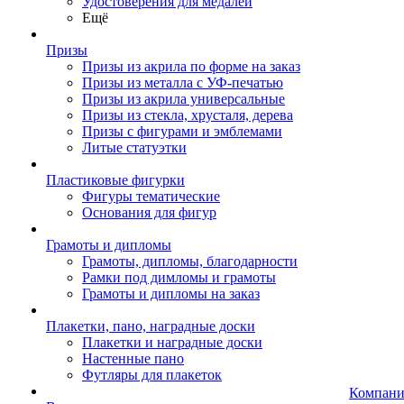
Удостоверения для медалей
Ещё
Призы
Призы из акрила по форме на заказ
Призы из металла с УФ-печатью
Призы из акрила универсальные
Призы из стекла, хрусталя, дерева
Призы с фигурами и эмблемами
Литые статуэтки
Пластиковые фигурки
Фигуры тематические
Основания для фигур
Грамоты и дипломы
Грамоты, дипломы, благодарности
Рамки под димломы и грамоты
Грамоты и дипломы на заказ
Плакетки, пано, наградные доски
Плакетки и наградные доски
Настенные пано
Футляры для плакеток
Компани