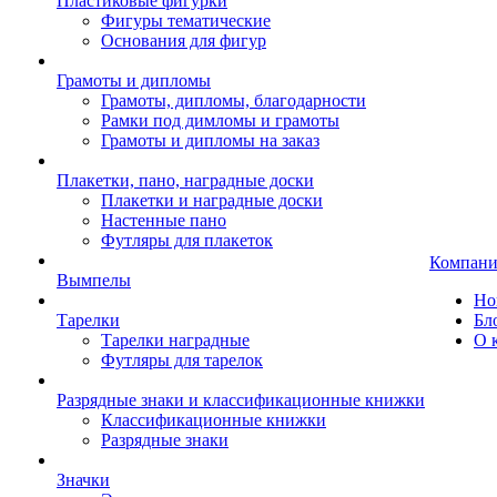
Пластиковые фигурки
Фигуры тематические
Основания для фигур
Грамоты и дипломы
Грамоты, дипломы, благодарности
Рамки под димломы и грамоты
Грамоты и дипломы на заказ
Плакетки, пано, наградные доски
Плакетки и наградные доски
Настенные пано
Футляры для плакеток
Компани
Вымпелы
Но
Тарелки
Бл
Тарелки наградные
О 
Футляры для тарелок
Разрядные знаки и классификационные книжки
Классификационные книжки
Разрядные знаки
Значки