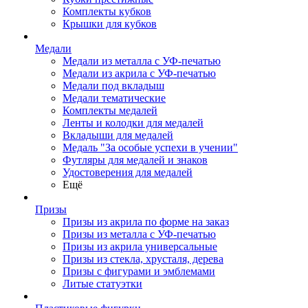
Комплекты кубков
Крышки для кубков
Медали
Медали из металла с УФ-печатью
Медали из акрила с УФ-печатью
Медали под вкладыш
Медали тематические
Комплекты медалей
Ленты и колодки для медалей
Вкладыши для медалей
Медаль "За особые успехи в учении"
Футляры для медалей и знаков
Удостоверения для медалей
Ещё
Призы
Призы из акрила по форме на заказ
Призы из металла с УФ-печатью
Призы из акрила универсальные
Призы из стекла, хрусталя, дерева
Призы с фигурами и эмблемами
Литые статуэтки