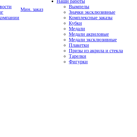
Наши работы
вости
Вымпелы
Мин. заказ
ог
Значки эксклюзивные
компании
Комплексные заказы
Кубки
Медали
Медали акриловые
Медали эксклюзивные
Плакетки
Призы из акрила и стекла
Тарелки
Фигурки