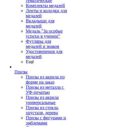
тематические
Комплекты медалей
Ленты и колодки для
медалей
Вкладыши для
медалей
Медаль "За особые
успехи в учении"
Футляры для
медалей и знаков
Удостоверения для
медалей
Ещё
Призы
Призы из акрила по
форме на заказ
Призы из металла с
УФ-печатью
Призы из акрила
универсальные
Призы из стекла,
хрусталя, дерева
Призы с фигурами и
эмблемами