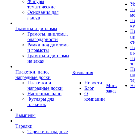
Фигуры
Ус
тематические
Пе
Основания для
ме
фигур
Пе
к
Грамоты и дипломы
Пе
Грамоты, дипломы,
пр
благодарности
ст
Рамки под димломы
Пе
и грамоты
в
Грамоты и дипломы
Пе
на заказ
зн
Пе
Плакетки, пано,
Компания
пл
наградные доски
та
Плакетки и
Новости
Мин.
Н
наградные доски
Блог
заказ
Настенные пано
О
Футляры для
компании
плакеток
Вымпелы
Тарелки
Тарелки наградные