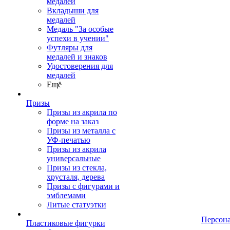
медалей
Вкладыши для
медалей
Медаль "За особые
успехи в учении"
Футляры для
медалей и знаков
Удостоверения для
медалей
Ещё
Призы
Призы из акрила по
форме на заказ
Призы из металла с
УФ-печатью
Призы из акрила
универсальные
Призы из стекла,
хрусталя, дерева
Призы с фигурами и
эмблемами
Литые статуэтки
Персон
Пластиковые фигурки