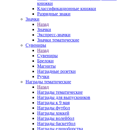
книжки
Классификационные книжки
Разрядные знаки
Значки
Назад
Значки
Экспресс-значки
Значки тематические
Сувениры
Назад
Сувениры
Брелоки
Магниты
Наградные розетки
Ручки
Награды тематические
Назад
Награды тематические
Награды для выпускников
Награды к 9 мая
Награды футбол
Награды хоккей
Награды волейбол
Награды баскетбол
Награды единоборства