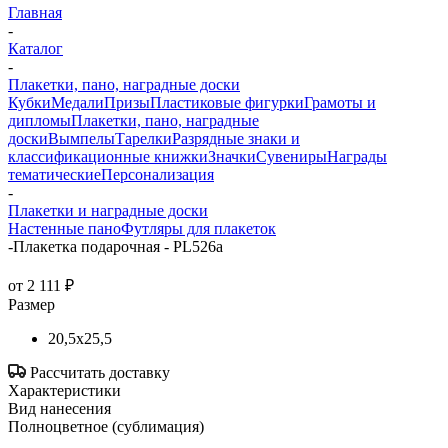
Главная
-
Каталог
-
Плакетки, пано, наградные доски
Кубки
Медали
Призы
Пластиковые фигурки
Грамоты и
дипломы
Плакетки, пано, наградные
доски
Вымпелы
Тарелки
Разрядные знаки и
классификационные книжки
Значки
Сувениры
Награды
тематические
Персонализация
-
Плакетки и наградные доски
Настенные пано
Футляры для плакеток
-
Плакетка подарочная - PL526a
от
2 111 ₽
Размер
20,5x25,5
Рассчитать доставку
Характеристики
Вид нанесения
Полноцветное (сублимация)