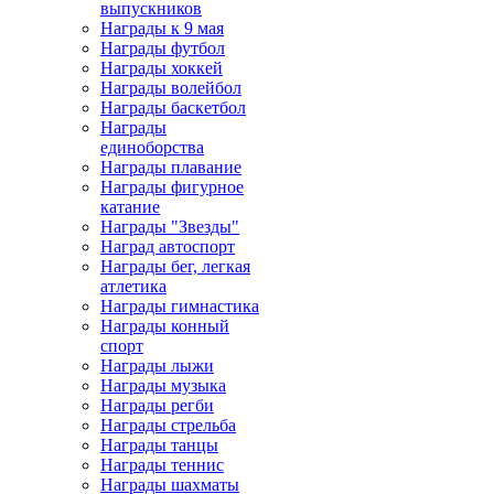
выпускников
Награды к 9 мая
Награды футбол
Награды хоккей
Награды волейбол
Награды баскетбол
Награды
единоборства
Награды плавание
Награды фигурное
катание
Награды "Звезды"
Наград автоспорт
Награды бег, легкая
атлетика
Награды гимнастика
Награды конный
спорт
Награды лыжи
Награды музыка
Награды регби
Награды стрельба
Награды танцы
Награды теннис
Награды шахматы