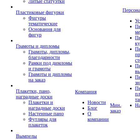
Литые статуэтки
Персон
Пластиковые фигурки
Фигуры
Ус
тематические
Пе
Основания для
ме
фигур
Пе
к
Грамоты и дипломы
Пе
Грамоты, дипломы,
пр
благодарности
ст
Рамки под димломы
Пе
и грамоты
в
Грамоты и дипломы
Пе
на заказ
зн
Пе
Плакетки, пано,
Компания
пл
наградные доски
та
Плакетки и
Новости
Мин.
Н
наградные доски
Блог
заказ
Настенные пано
О
Футляры для
компании
плакеток
Вымпелы