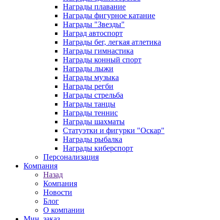
Награды плавание
Награды фигурное катание
Награды "Звезды"
Наград автоспорт
Награды бег, легкая атлетика
Награды гимнастика
Награды конный спорт
Награды лыжи
Награды музыка
Награды регби
Награды стрельба
Награды танцы
Награды теннис
Награды шахматы
Статуэтки и фигурки "Оскар"
Награды рыбалка
Награды киберспорт
Персонализация
Компания
Назад
Компания
Новости
Блог
О компании
Мин. заказ