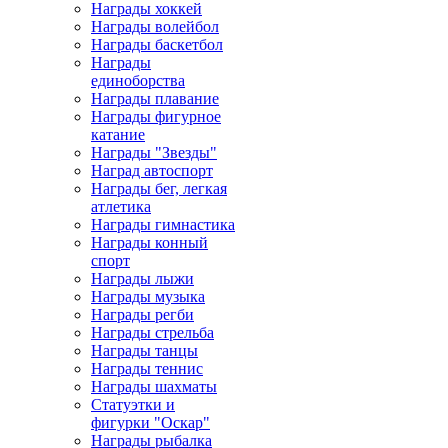
Награды хоккей
Награды волейбол
Награды баскетбол
Награды
единоборства
Награды плавание
Награды фигурное
катание
Награды "Звезды"
Наград автоспорт
Награды бег, легкая
атлетика
Награды гимнастика
Награды конный
спорт
Награды лыжи
Награды музыка
Награды регби
Награды стрельба
Награды танцы
Награды теннис
Награды шахматы
Статуэтки и
фигурки "Оскар"
Награды рыбалка