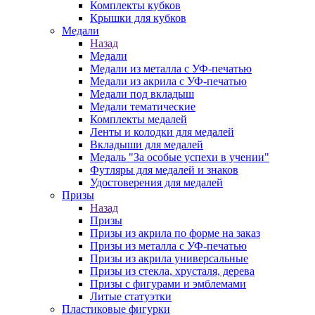
Комплекты кубков
Крышки для кубков
Медали
Назад
Медали
Медали из металла с УФ-печатью
Медали из акрила с УФ-печатью
Медали под вкладыш
Медали тематические
Комплекты медалей
Ленты и колодки для медалей
Вкладыши для медалей
Медаль "За особые успехи в учении"
Футляры для медалей и знаков
Удостоверения для медалей
Призы
Назад
Призы
Призы из акрила по форме на заказ
Призы из металла с УФ-печатью
Призы из акрила универсальные
Призы из стекла, хрусталя, дерева
Призы с фигурами и эмблемами
Литые статуэтки
Пластиковые фигурки