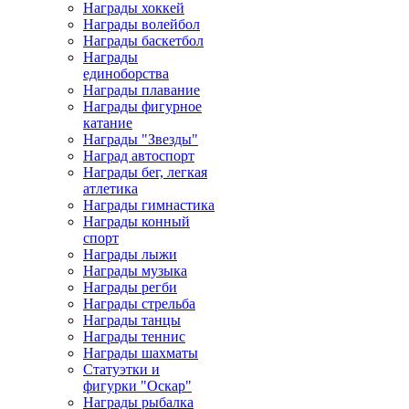
Награды хоккей
Награды волейбол
Награды баскетбол
Награды
единоборства
Награды плавание
Награды фигурное
катание
Награды "Звезды"
Наград автоспорт
Награды бег, легкая
атлетика
Награды гимнастика
Награды конный
спорт
Награды лыжи
Награды музыка
Награды регби
Награды стрельба
Награды танцы
Награды теннис
Награды шахматы
Статуэтки и
фигурки "Оскар"
Награды рыбалка