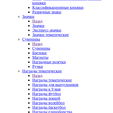
книжки
Классификационные книжки
Разрядные знаки
Значки
Назад
Значки
Экспресс-значки
Значки тематические
Сувениры
Назад
Сувениры
Брелоки
Магниты
Наградные розетки
Ручки
Награды тематические
Назад
Награды тематические
Награды для выпускников
Награды к 9 мая
Награды футбол
Награды хоккей
Награды волейбол
Награды баскетбол
Награды единоборства