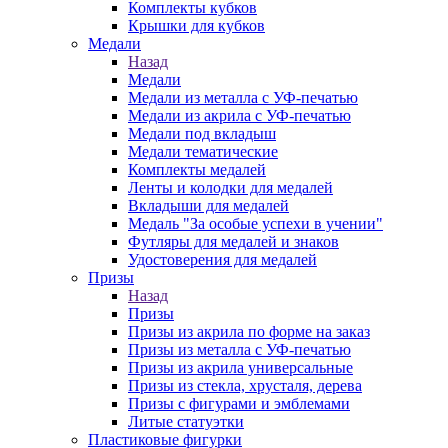
Комплекты кубков
Крышки для кубков
Медали
Назад
Медали
Медали из металла с УФ-печатью
Медали из акрила с УФ-печатью
Медали под вкладыш
Медали тематические
Комплекты медалей
Ленты и колодки для медалей
Вкладыши для медалей
Медаль "За особые успехи в учении"
Футляры для медалей и знаков
Удостоверения для медалей
Призы
Назад
Призы
Призы из акрила по форме на заказ
Призы из металла с УФ-печатью
Призы из акрила универсальные
Призы из стекла, хрусталя, дерева
Призы с фигурами и эмблемами
Литые статуэтки
Пластиковые фигурки