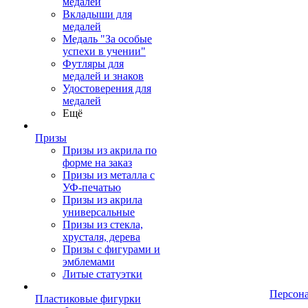
медалей
Вкладыши для
медалей
Медаль "За особые
успехи в учении"
Футляры для
медалей и знаков
Удостоверения для
медалей
Ещё
Призы
Призы из акрила по
форме на заказ
Призы из металла с
УФ-печатью
Призы из акрила
универсальные
Призы из стекла,
хрусталя, дерева
Призы с фигурами и
эмблемами
Литые статуэтки
Персон
Пластиковые фигурки