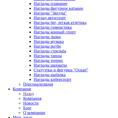
Награды плавание
Награды фигурное катание
Награды "Звезды"
Наград автоспорт
Награды бег, легкая атлетика
Награды гимнастика
Награды конный спорт
Награды лыжи
Награды музыка
Награды регби
Награды стрельба
Награды танцы
Награды теннис
Награды шахматы
Статуэтки и фигурки "Оскар"
Награды рыбалка
Награды киберспорт
Персонализация
Компания
Назад
Компания
Новости
Блог
О компании
Мин. заказ