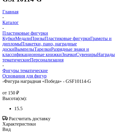
Главная
-
Каталог
-
Пластиковые фигурки
Кубки
Медали
Призы
Пластиковые фигурки
Грамоты и
дипломы
Плакетки, пано, наградные
доски
Вымпелы
Тарелки
Разрядные знаки и
классификационные книжки
Значки
Сувениры
Награды
тематические
Персонализация
-
Фигуры тематические
Основания для фигур
-
Фигура наградная «Победа» - GSF10114-G
от
150 ₽
Высота(см):
15.5
Рассчитать доставку
Характеристики
Вид