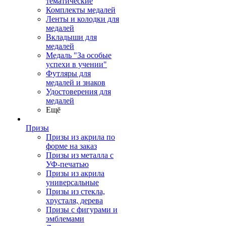
тематические
Комплекты медалей
Ленты и колодки для
медалей
Вкладыши для
медалей
Медаль "За особые
успехи в учении"
Футляры для
медалей и знаков
Удостоверения для
медалей
Ещё
Призы
Призы из акрила по
форме на заказ
Призы из металла с
УФ-печатью
Призы из акрила
универсальные
Призы из стекла,
хрусталя, дерева
Призы с фигурами и
эмблемами