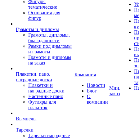
Фигуры
Ус
тематические
Пе
Основания для
ме
фигур
Пе
к
Грамоты и дипломы
Пе
Грамоты, дипломы,
пр
благодарности
ст
Рамки под димломы
Пе
и грамоты
в
Грамоты и дипломы
Пе
на заказ
зн
Пе
Плакетки, пано,
Компания
пл
наградные доски
та
Плакетки и
Новости
Мин.
Н
наградные доски
Блог
заказ
Настенные пано
О
Футляры для
компании
плакеток
Вымпелы
Тарелки
Тарелки наградные