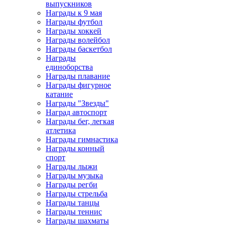
выпускников
Награды к 9 мая
Награды футбол
Награды хоккей
Награды волейбол
Награды баскетбол
Награды
единоборства
Награды плавание
Награды фигурное
катание
Награды "Звезды"
Наград автоспорт
Награды бег, легкая
атлетика
Награды гимнастика
Награды конный
спорт
Награды лыжи
Награды музыка
Награды регби
Награды стрельба
Награды танцы
Награды теннис
Награды шахматы