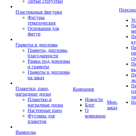
Литые статуэтки
Персон
Пластиковые фигурки
Фигуры
Ус
тематические
Пе
Основания для
ме
фигур
Пе
к
Грамоты и дипломы
Пе
Грамоты, дипломы,
пр
благодарности
ст
Рамки под димломы
Пе
и грамоты
в
Грамоты и дипломы
Пе
на заказ
зн
Пе
Плакетки, пано,
Компания
пл
наградные доски
та
Плакетки и
Новости
Мин.
Н
наградные доски
Блог
заказ
Настенные пано
О
Футляры для
компании
плакеток
Вымпелы