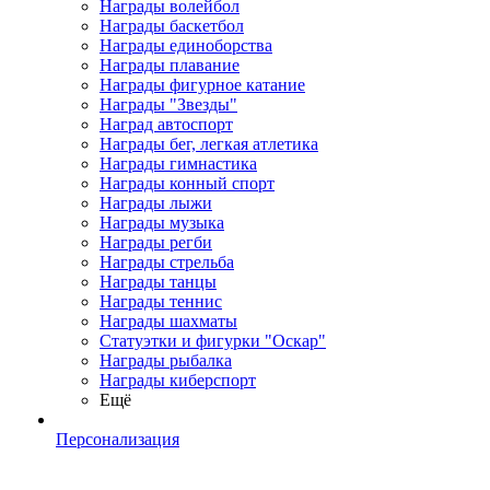
Награды волейбол
Награды баскетбол
Награды единоборства
Награды плавание
Награды фигурное катание
Награды "Звезды"
Наград автоспорт
Награды бег, легкая атлетика
Награды гимнастика
Награды конный спорт
Награды лыжи
Награды музыка
Награды регби
Награды стрельба
Награды танцы
Награды теннис
Награды шахматы
Статуэтки и фигурки "Оскар"
Награды рыбалка
Награды киберспорт
Ещё
Персонализация