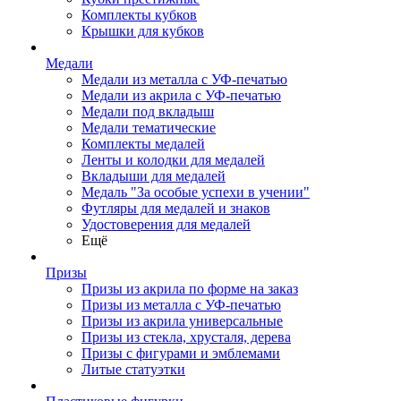
Комплекты кубков
Крышки для кубков
Медали
Медали из металла с УФ-печатью
Медали из акрила с УФ-печатью
Медали под вкладыш
Медали тематические
Комплекты медалей
Ленты и колодки для медалей
Вкладыши для медалей
Медаль "За особые успехи в учении"
Футляры для медалей и знаков
Удостоверения для медалей
Ещё
Призы
Призы из акрила по форме на заказ
Призы из металла с УФ-печатью
Призы из акрила универсальные
Призы из стекла, хрусталя, дерева
Призы с фигурами и эмблемами
Литые статуэтки