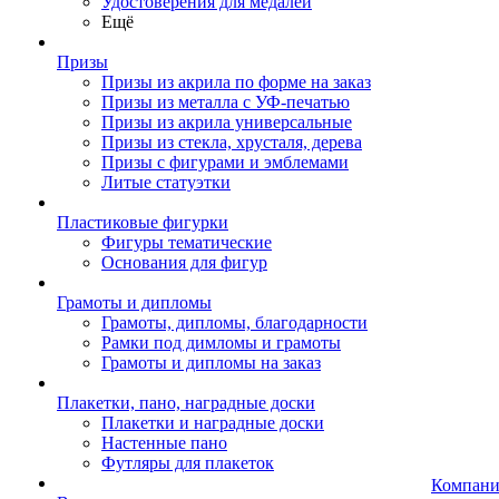
Удостоверения для медалей
Ещё
Призы
Призы из акрила по форме на заказ
Призы из металла с УФ-печатью
Призы из акрила универсальные
Призы из стекла, хрусталя, дерева
Призы с фигурами и эмблемами
Литые статуэтки
Пластиковые фигурки
Фигуры тематические
Основания для фигур
Грамоты и дипломы
Грамоты, дипломы, благодарности
Рамки под димломы и грамоты
Грамоты и дипломы на заказ
Плакетки, пано, наградные доски
Плакетки и наградные доски
Настенные пано
Футляры для плакеток
Компани