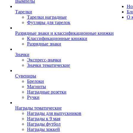
Вымпелы
Но
Тарелки
Бл
Тарелки наградные
О 
Футляры для тарелок
Разрядные знаки и классификационные книжки
Классификационные книжки
Разрядные знаки
Значки
Экспресс-значки
Значки тематические
Сувениры
Брелоки
Магниты
Наградные розетки
Ручки
Награды тематические
Награды для выпускников
Награды к 9 мая
Награды футбол
Награды хоккей