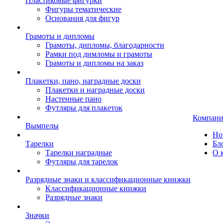
Пластиковые фигурки
Фигуры тематические
Основания для фигур
Грамоты и дипломы
Грамоты, дипломы, благодарности
Рамки под димломы и грамоты
Грамоты и дипломы на заказ
Плакетки, пано, наградные доски
Плакетки и наградные доски
Настенные пано
Футляры для плакеток
Компани
Вымпелы
Но
Тарелки
Бл
Тарелки наградные
О 
Футляры для тарелок
Разрядные знаки и классификационные книжки
Классификационные книжки
Разрядные знаки
Значки