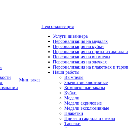
Персонализация
Услуги дизайнера
Персонализация на медалях
Персонализация на кубки
Персонализация на призы из акрила и
Персонализация на вымпелы
Персонализация на значках
Персонализация на плакетках и тарел
я
Наши работы
вости
Вымпелы
Мин. заказ
ог
Значки эксклюзивные
компании
Комплексные заказы
Кубки
Медали
Медали акриловые
Медали эксклюзивные
Плакетки
Призы из акрила и стекла
Тарелки