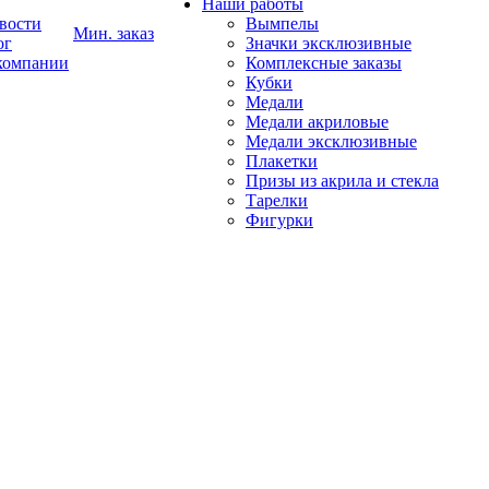
Наши работы
вости
Вымпелы
Мин. заказ
ог
Значки эксклюзивные
компании
Комплексные заказы
Кубки
Медали
Медали акриловые
Медали эксклюзивные
Плакетки
Призы из акрила и стекла
Тарелки
Фигурки