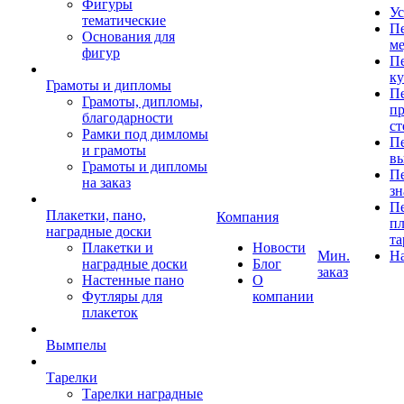
Фигуры
Ус
тематические
Пе
Основания для
ме
фигур
Пе
к
Грамоты и дипломы
Пе
Грамоты, дипломы,
пр
благодарности
ст
Рамки под димломы
Пе
и грамоты
в
Грамоты и дипломы
Пе
на заказ
зн
Пе
Плакетки, пано,
Компания
пл
наградные доски
та
Плакетки и
Новости
Мин.
Н
наградные доски
Блог
заказ
Настенные пано
О
Футляры для
компании
плакеток
Вымпелы
Тарелки
Тарелки наградные