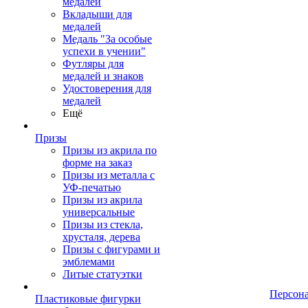
медалей
Вкладыши для
медалей
Медаль "За особые
успехи в учении"
Футляры для
медалей и знаков
Удостоверения для
медалей
Ещё
Призы
Призы из акрила по
форме на заказ
Призы из металла с
УФ-печатью
Призы из акрила
универсальные
Призы из стекла,
хрусталя, дерева
Призы с фигурами и
эмблемами
Литые статуэтки
Персон
Пластиковые фигурки