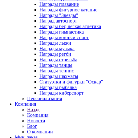
Награды плавание
Награды фигурное катание
Награды "Звезды"
Наград автоспорт
Награды бег, легкая атлетика
Награды гимнастика
Награды конный спорт
Награды лыжи
Награды музыка
Награды регби
Награды стрельба
Награды танцы
Награды теннис
Награды шахматы
Статуэтки и фигурки "Оскар"
Награды рыбалка
Награды киберспорт
Персонализация
Компания
Назад
Компания
Новости
Блог
О компании
Мин. заказ