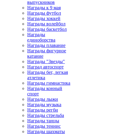
выпускников
Награды к 9 мая
Награды футбол
Награды хоккей
Награды волейбол
Награды баскетбол
Награды
единоборства
Награды плавание
Награды фигурное
катание
Награды "Звезды"
Наград автоспорт
Награды бег, легкая
атлетика
Награды гимнастика
Награды конный
спорт
Награды лыжи
Награды музыка
Награды регби
Награды стрельба
Награды танцы
Награды теннис
Награды шахматы