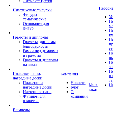
Литые статуэтки
Персон
Пластиковые фигурки
Фигуры
Ус
тематические
Пе
Основания для
ме
фигур
Пе
к
Грамоты и дипломы
Пе
Грамоты, дипломы,
пр
благодарности
ст
Рамки под димломы
Пе
и грамоты
в
Грамоты и дипломы
Пе
на заказ
зн
Пе
Плакетки, пано,
Компания
пл
наградные доски
та
Плакетки и
Новости
Мин.
Н
наградные доски
Блог
заказ
Настенные пано
О
Футляры для
компании
плакеток
Вымпелы