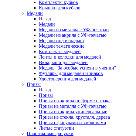
Комплекты кубков
Крышки для кубков
Медали
Назад
Медали
Медали из металла с УФ-печатью
Медали из акрила с УФ-печатью
Медали под вкладыш
Медали тематические
Комплекты медалей
Ленты и колодки для медалей
Вкладыши для медалей
Медаль "За особые успехи в учении"
Футляры для медалей и знаков
Удостоверения для медалей
Призы
Назад
Призы
Призы из акрила по форме на заказ
Призы из металла с УФ-печатью
Призы из акрила универсальные
Призы из стекла, хрусталя, дерева
Призы с фигурами и эмблемами
Литые статуэтки
Пластиковые фигурки