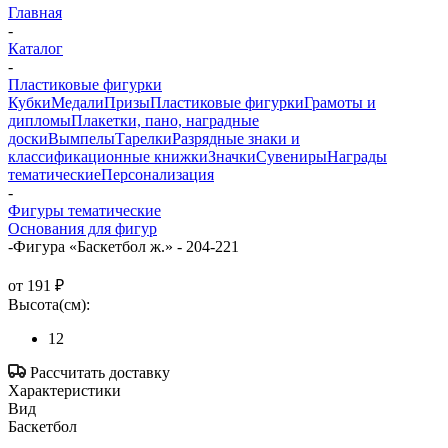
Главная
-
Каталог
-
Пластиковые фигурки
Кубки
Медали
Призы
Пластиковые фигурки
Грамоты и
дипломы
Плакетки, пано, наградные
доски
Вымпелы
Тарелки
Разрядные знаки и
классификационные книжки
Значки
Сувениры
Награды
тематические
Персонализация
-
Фигуры тематические
Основания для фигур
-
Фигура «Баскетбол ж.» - 204-221
от
191 ₽
Высота(см):
12
Рассчитать доставку
Характеристики
Вид
Баскетбол