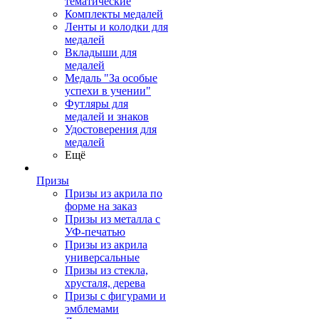
тематические
Комплекты медалей
Ленты и колодки для
медалей
Вкладыши для
медалей
Медаль "За особые
успехи в учении"
Футляры для
медалей и знаков
Удостоверения для
медалей
Ещё
Призы
Призы из акрила по
форме на заказ
Призы из металла с
УФ-печатью
Призы из акрила
универсальные
Призы из стекла,
хрусталя, дерева
Призы с фигурами и
эмблемами