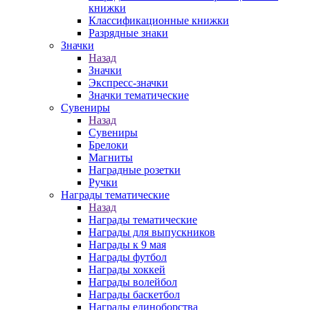
книжки
Классификационные книжки
Разрядные знаки
Значки
Назад
Значки
Экспресс-значки
Значки тематические
Сувениры
Назад
Сувениры
Брелоки
Магниты
Наградные розетки
Ручки
Награды тематические
Назад
Награды тематические
Награды для выпускников
Награды к 9 мая
Награды футбол
Награды хоккей
Награды волейбол
Награды баскетбол
Награды единоборства