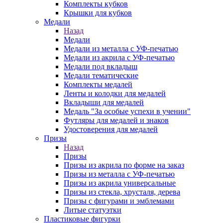
Комплекты кубков
Крышки для кубков
Медали
Назад
Медали
Медали из металла с УФ-печатью
Медали из акрила с УФ-печатью
Медали под вкладыш
Медали тематические
Комплекты медалей
Ленты и колодки для медалей
Вкладыши для медалей
Медаль "За особые успехи в учении"
Футляры для медалей и знаков
Удостоверения для медалей
Призы
Назад
Призы
Призы из акрила по форме на заказ
Призы из металла с УФ-печатью
Призы из акрила универсальные
Призы из стекла, хрусталя, дерева
Призы с фигурами и эмблемами
Литые статуэтки
Пластиковые фигурки