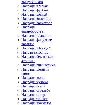
выпускников
Награды к 9 мая
Награды футбол
Награды хоккей
Награды волейбол
Награды баскетбол
Награды
единоборства
Награды плавание
Награды фигурное
катание
Награды "Звезды"
Наград автоспорт
Награды бег, легкая
атлетика
Награды гимнастика
Награды конный
спорт
Награды лыжи
Награды музыка
Награды регби
Награды стрельба
Награды танцы
Награды теннис
Награды шахматы