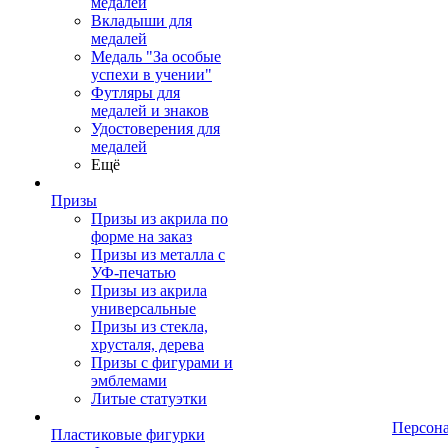
медалей
Вкладыши для
медалей
Медаль "За особые
успехи в учении"
Футляры для
медалей и знаков
Удостоверения для
медалей
Ещё
Призы
Призы из акрила по
форме на заказ
Призы из металла с
УФ-печатью
Призы из акрила
универсальные
Призы из стекла,
хрусталя, дерева
Призы с фигурами и
эмблемами
Литые статуэтки
Персон
Пластиковые фигурки