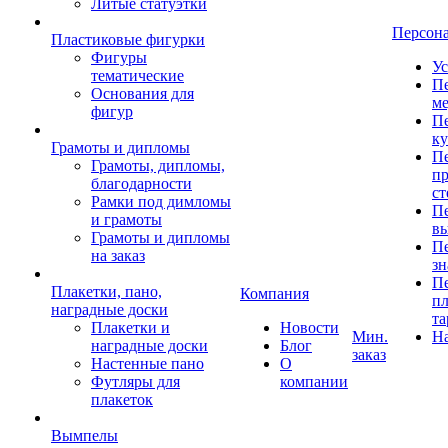
Литые статуэтки
Персон
Пластиковые фигурки
Фигуры
Ус
тематические
Пе
Основания для
ме
фигур
Пе
к
Грамоты и дипломы
Пе
Грамоты, дипломы,
пр
благодарности
ст
Рамки под димломы
Пе
и грамоты
в
Грамоты и дипломы
Пе
на заказ
зн
Пе
Плакетки, пано,
Компания
пл
наградные доски
та
Плакетки и
Новости
Мин.
Н
наградные доски
Блог
заказ
Настенные пано
О
Футляры для
компании
плакеток
Вымпелы