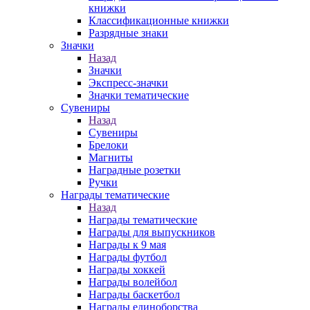
книжки
Классификационные книжки
Разрядные знаки
Значки
Назад
Значки
Экспресс-значки
Значки тематические
Сувениры
Назад
Сувениры
Брелоки
Магниты
Наградные розетки
Ручки
Награды тематические
Назад
Награды тематические
Награды для выпускников
Награды к 9 мая
Награды футбол
Награды хоккей
Награды волейбол
Награды баскетбол
Награды единоборства