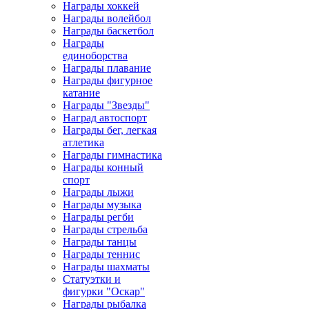
Награды хоккей
Награды волейбол
Награды баскетбол
Награды
единоборства
Награды плавание
Награды фигурное
катание
Награды "Звезды"
Наград автоспорт
Награды бег, легкая
атлетика
Награды гимнастика
Награды конный
спорт
Награды лыжи
Награды музыка
Награды регби
Награды стрельба
Награды танцы
Награды теннис
Награды шахматы
Статуэтки и
фигурки "Оскар"
Награды рыбалка