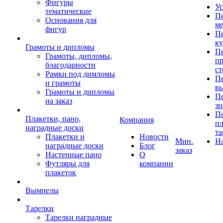
Фигуры
Ус
тематические
Пе
Основания для
ме
фигур
Пе
к
Грамоты и дипломы
Пе
Грамоты, дипломы,
пр
благодарности
ст
Рамки под димломы
Пе
и грамоты
в
Грамоты и дипломы
Пе
на заказ
зн
Пе
Плакетки, пано,
Компания
пл
наградные доски
та
Плакетки и
Новости
Мин.
Н
наградные доски
Блог
заказ
Настенные пано
О
Футляры для
компании
плакеток
Вымпелы
Тарелки
Тарелки наградные