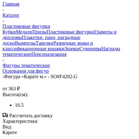
Главная
-
Каталог
-
Пластиковые фигурки
Кубки
Медали
Призы
Пластиковые фигурки
Грамоты и
дипломы
Плакетки, пано, наградные
доски
Вымпелы
Тарелки
Разрядные знаки и
классификационные книжки
Значки
Сувениры
Награды
тематические
Персонализация
-
Фигуры тематические
Основания для фигур
-
Фигура «Карате м.» - SO#F4282-G
от
363 ₽
Высота(см):
16.5
Рассчитать доставку
Характеристики
Вид
Карате