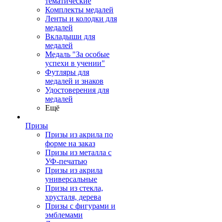
тематические
Комплекты медалей
Ленты и колодки для
медалей
Вкладыши для
медалей
Медаль "За особые
успехи в учении"
Футляры для
медалей и знаков
Удостоверения для
медалей
Ещё
Призы
Призы из акрила по
форме на заказ
Призы из металла с
УФ-печатью
Призы из акрила
универсальные
Призы из стекла,
хрусталя, дерева
Призы с фигурами и
эмблемами