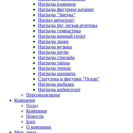
Награды плавание
Награды фигурное катание
Награды "Звезды"
Наград автоспорт
Награды бег, легкая атлетика
Награды гимнастика
Награды конный спорт
Награды лыжи
Награды музыка
Награды регби
Награды стрельба
Награды танцы
Награды теннис
Награды шахматы
Статуэтки и фигурки "Оскар"
Награды рыбалка
Награды киберспорт
Персонализация
Компания
Назад
Компания
Новости
Блог
О компании
Мин. заказ