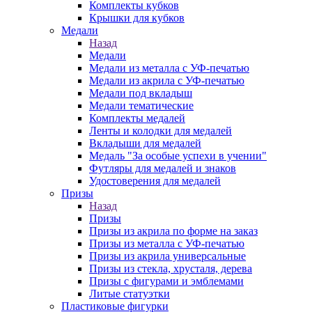
Комплекты кубков
Крышки для кубков
Медали
Назад
Медали
Медали из металла с УФ-печатью
Медали из акрила с УФ-печатью
Медали под вкладыш
Медали тематические
Комплекты медалей
Ленты и колодки для медалей
Вкладыши для медалей
Медаль "За особые успехи в учении"
Футляры для медалей и знаков
Удостоверения для медалей
Призы
Назад
Призы
Призы из акрила по форме на заказ
Призы из металла с УФ-печатью
Призы из акрила универсальные
Призы из стекла, хрусталя, дерева
Призы с фигурами и эмблемами
Литые статуэтки
Пластиковые фигурки