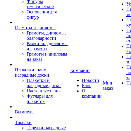
Фигуры
Ус
тематические
Пе
Основания для
ме
фигур
Пе
к
Грамоты и дипломы
Пе
Грамоты, дипломы,
пр
благодарности
ст
Рамки под димломы
Пе
и грамоты
в
Грамоты и дипломы
Пе
на заказ
зн
Пе
Плакетки, пано,
Компания
пл
наградные доски
та
Плакетки и
Новости
Мин.
Н
наградные доски
Блог
заказ
Настенные пано
О
Футляры для
компании
плакеток
Вымпелы
Тарелки
Тарелки наградные