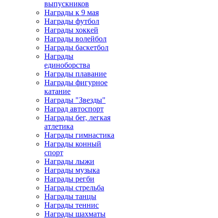
выпускников
Награды к 9 мая
Награды футбол
Награды хоккей
Награды волейбол
Награды баскетбол
Награды
единоборства
Награды плавание
Награды фигурное
катание
Награды "Звезды"
Наград автоспорт
Награды бег, легкая
атлетика
Награды гимнастика
Награды конный
спорт
Награды лыжи
Награды музыка
Награды регби
Награды стрельба
Награды танцы
Награды теннис
Награды шахматы