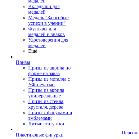
медалей
Вкладыши для
медалей
Медаль "За особые
успехи в учении"
Футляры для
медалей и знаков
Удостоверения для
медалей
Ещё
Призы
Призы из акрила по
форме на заказ
Призы из металла с
УФ-печатью
Призы из акрила
универсальные
Призы из стекла,
хрусталя, дерева
Призы с фигурами и
эмблемами
Литые статуэтки
Персон
Пластиковые фигурки