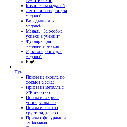
тематические
Комплекты медалей
Ленты и колодки для
медалей
Вкладыши для
медалей
Медаль "За особые
успехи в учении"
Футляры для
медалей и знаков
Удостоверения для
медалей
Ещё
Призы
Призы из акрила по
форме на заказ
Призы из металла с
УФ-печатью
Призы из акрила
универсальные
Призы из стекла,
хрусталя, дерева
Призы с фигурами и
эмблемами