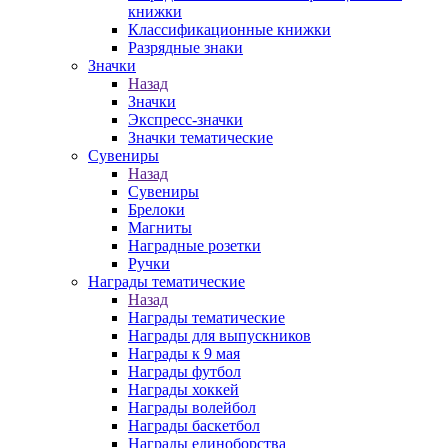
книжки
Классификационные книжки
Разрядные знаки
Значки
Назад
Значки
Экспресс-значки
Значки тематические
Сувениры
Назад
Сувениры
Брелоки
Магниты
Наградные розетки
Ручки
Награды тематические
Назад
Награды тематические
Награды для выпускников
Награды к 9 мая
Награды футбол
Награды хоккей
Награды волейбол
Награды баскетбол
Награды единоборства