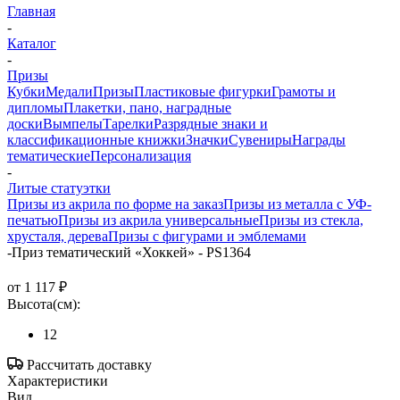
Главная
-
Каталог
-
Призы
Кубки
Медали
Призы
Пластиковые фигурки
Грамоты и
дипломы
Плакетки, пано, наградные
доски
Вымпелы
Тарелки
Разрядные знаки и
классификационные книжки
Значки
Сувениры
Награды
тематические
Персонализация
-
Литые статуэтки
Призы из акрила по форме на заказ
Призы из металла с УФ-
печатью
Призы из акрила универсальные
Призы из стекла,
хрусталя, дерева
Призы с фигурами и эмблемами
-
Приз тематический «Хоккей» - PS1364
от
1 117 ₽
Высота(см):
12
Рассчитать доставку
Характеристики
Вид