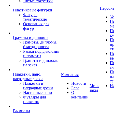
Литые статуэтки
Персон
Пластиковые фигурки
Фигуры
Ус
тематические
Пе
Основания для
ме
фигур
Пе
к
Грамоты и дипломы
Пе
Грамоты, дипломы,
пр
благодарности
ст
Рамки под димломы
Пе
и грамоты
в
Грамоты и дипломы
Пе
на заказ
зн
Пе
Плакетки, пано,
Компания
пл
наградные доски
та
Плакетки и
Новости
Мин.
Н
наградные доски
Блог
заказ
Настенные пано
О
Футляры для
компании
плакеток
Вымпелы