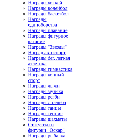
Награды хоккей
Награды волейбол
Награды баскетбол
Награды
единоборства
Награды плавание
Награды фигурное
катание
Награды "Звезды"
Наград автоспорт
Награды бег, легкая
атлетика
Награды гимнастика
Награды конный
спорт
Награды лыжи
Награды музыка
Награды регби
Награды стрельба
Награды танцы
Награды теннис
Награды шахматы
Статуэтки и
фигурки "Оскар"
Награды рыбалка