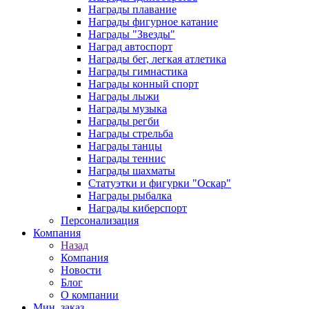
Награды плавание
Награды фигурное катание
Награды "Звезды"
Наград автоспорт
Награды бег, легкая атлетика
Награды гимнастика
Награды конный спорт
Награды лыжи
Награды музыка
Награды регби
Награды стрельба
Награды танцы
Награды теннис
Награды шахматы
Статуэтки и фигурки "Оскар"
Награды рыбалка
Награды киберспорт
Персонализация
Компания
Назад
Компания
Новости
Блог
О компании
Мин. заказ