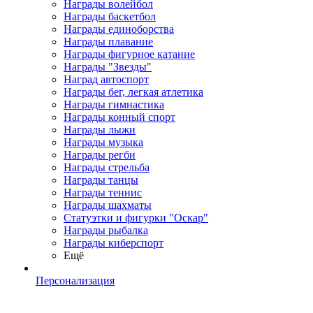
Награды волейбол
Награды баскетбол
Награды единоборства
Награды плавание
Награды фигурное катание
Награды "Звезды"
Наград автоспорт
Награды бег, легкая атлетика
Награды гимнастика
Награды конный спорт
Награды лыжи
Награды музыка
Награды регби
Награды стрельба
Награды танцы
Награды теннис
Награды шахматы
Статуэтки и фигурки "Оскар"
Награды рыбалка
Награды киберспорт
Ещё
Персонализация