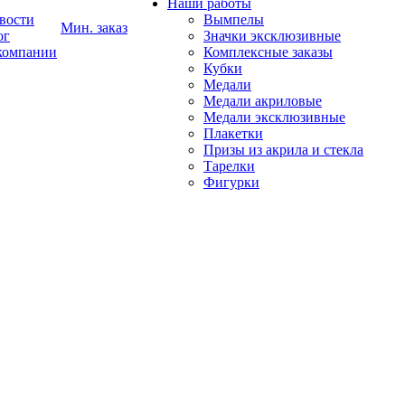
Наши работы
вости
Вымпелы
Мин. заказ
ог
Значки эксклюзивные
компании
Комплексные заказы
Кубки
Медали
Медали акриловые
Медали эксклюзивные
Плакетки
Призы из акрила и стекла
Тарелки
Фигурки