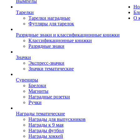
Вымпелы
Но
Тарелки
Бл
Тарелки наградные
О 
Футляры для тарелок
Разрядные знаки и классификационные книжки
Классификационные книжки
Разрядные знаки
Значки
Экспресс-значки
Значки тематические
Сувениры
Брелоки
Магниты
Наградные розетки
Ручки
Награды тематические
Награды для выпускников
Награды к 9 мая
Награды футбол
Награды хоккей