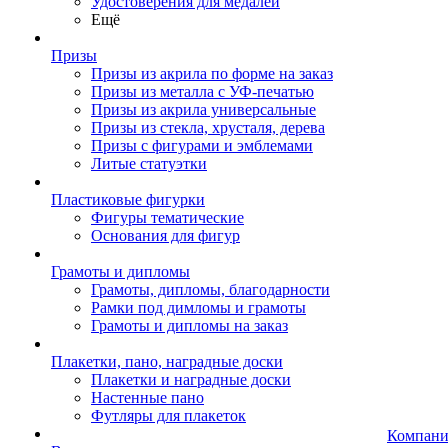
Удостоверения для медалей
Ещё
Призы
Призы из акрила по форме на заказ
Призы из металла с УФ-печатью
Призы из акрила универсальные
Призы из стекла, хрусталя, дерева
Призы с фигурами и эмблемами
Литые статуэтки
Пластиковые фигурки
Фигуры тематические
Основания для фигур
Грамоты и дипломы
Грамоты, дипломы, благодарности
Рамки под димломы и грамоты
Грамоты и дипломы на заказ
Плакетки, пано, наградные доски
Плакетки и наградные доски
Настенные пано
Футляры для плакеток
Компани