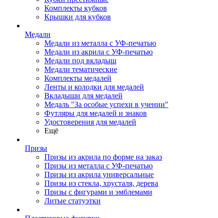
Комплекты кубков
Крышки для кубков
Медали
Медали из металла с УФ-печатью
Медали из акрила с УФ-печатью
Медали под вкладыш
Медали тематические
Комплекты медалей
Ленты и колодки для медалей
Вкладыши для медалей
Медаль "За особые успехи в учении"
Футляры для медалей и знаков
Удостоверения для медалей
Ещё
Призы
Призы из акрила по форме на заказ
Призы из металла с УФ-печатью
Призы из акрила универсальные
Призы из стекла, хрусталя, дерева
Призы с фигурами и эмблемами
Литые статуэтки