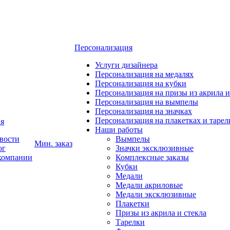
Персонализация
Услуги дизайнера
Персонализация на медалях
Персонализация на кубки
Персонализация на призы из акрила и
Персонализация на вымпелы
Персонализация на значках
Персонализация на плакетках и тарел
я
Наши работы
вости
Вымпелы
Мин. заказ
ог
Значки эксклюзивные
компании
Комплексные заказы
Кубки
Медали
Медали акриловые
Медали эксклюзивные
Плакетки
Призы из акрила и стекла
Тарелки