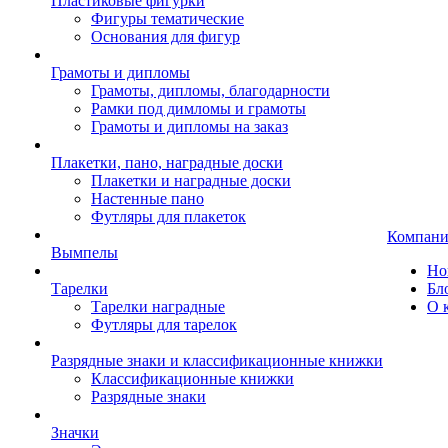
Пластиковые фигурки
Фигуры тематические
Основания для фигур
Грамоты и дипломы
Грамоты, дипломы, благодарности
Рамки под димломы и грамоты
Грамоты и дипломы на заказ
Плакетки, пано, наградные доски
Плакетки и наградные доски
Настенные пано
Футляры для плакеток
Компани
Вымпелы
Но
Тарелки
Бл
Тарелки наградные
О 
Футляры для тарелок
Разрядные знаки и классификационные книжки
Классификационные книжки
Разрядные знаки
Значки