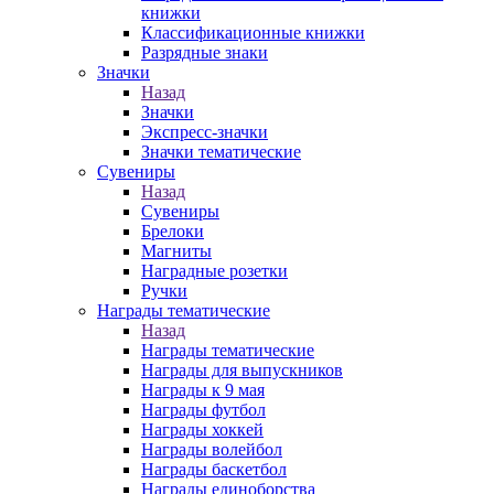
книжки
Классификационные книжки
Разрядные знаки
Значки
Назад
Значки
Экспресс-значки
Значки тематические
Сувениры
Назад
Сувениры
Брелоки
Магниты
Наградные розетки
Ручки
Награды тематические
Назад
Награды тематические
Награды для выпускников
Награды к 9 мая
Награды футбол
Награды хоккей
Награды волейбол
Награды баскетбол
Награды единоборства