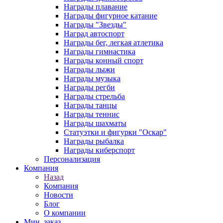
Награды плавание
Награды фигурное катание
Награды "Звезды"
Наград автоспорт
Награды бег, легкая атлетика
Награды гимнастика
Награды конный спорт
Награды лыжи
Награды музыка
Награды регби
Награды стрельба
Награды танцы
Награды теннис
Награды шахматы
Статуэтки и фигурки "Оскар"
Награды рыбалка
Награды киберспорт
Персонализация
Компания
Назад
Компания
Новости
Блог
О компании
Мин. заказ