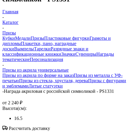
Главная
-
Каталог
-
Призы
Кубки
Медали
Призы
Пластиковые фигурки
Грамоты и
дипломы
Плакетки, пано, наградные
доски
Вымпелы
Тарелки
Разрядные знаки и
классификационные книжки
Значки
Сувениры
Награды
тематические
Персонализация
-
Призы из акрила универсальные
Призы из акрила по форме на заказ
Призы из металла с УФ-
печатью
Призы из стекла, хрусталя, дерева
Призы с фигурами
и эмблемами
Литые статуэтки
-
Награда акриловая с российской символикой - PS1331
от
2 240 ₽
Высота(см):
16.5
Рассчитать доставку