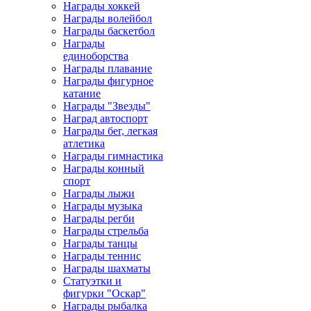
Награды хоккей
Награды волейбол
Награды баскетбол
Награды
единоборства
Награды плавание
Награды фигурное
катание
Награды "Звезды"
Наград автоспорт
Награды бег, легкая
атлетика
Награды гимнастика
Награды конный
спорт
Награды лыжи
Награды музыка
Награды регби
Награды стрельба
Награды танцы
Награды теннис
Награды шахматы
Статуэтки и
фигурки "Оскар"
Награды рыбалка