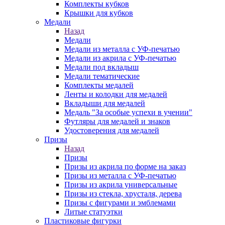
Комплекты кубков
Крышки для кубков
Медали
Назад
Медали
Медали из металла с УФ-печатью
Медали из акрила с УФ-печатью
Медали под вкладыш
Медали тематические
Комплекты медалей
Ленты и колодки для медалей
Вкладыши для медалей
Медаль "За особые успехи в учении"
Футляры для медалей и знаков
Удостоверения для медалей
Призы
Назад
Призы
Призы из акрила по форме на заказ
Призы из металла с УФ-печатью
Призы из акрила универсальные
Призы из стекла, хрусталя, дерева
Призы с фигурами и эмблемами
Литые статуэтки
Пластиковые фигурки