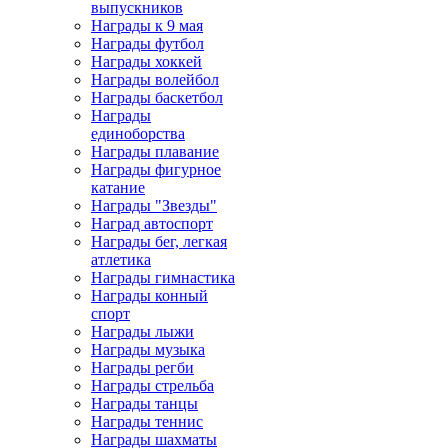
выпускников
Награды к 9 мая
Награды футбол
Награды хоккей
Награды волейбол
Награды баскетбол
Награды
единоборства
Награды плавание
Награды фигурное
катание
Награды "Звезды"
Наград автоспорт
Награды бег, легкая
атлетика
Награды гимнастика
Награды конный
спорт
Награды лыжи
Награды музыка
Награды регби
Награды стрельба
Награды танцы
Награды теннис
Награды шахматы