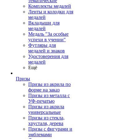
тематические
Комплекты медалей
Ленты и колодки для
медалей
Вкладыши для
медалей
Медаль "За особые
успехи в учении"
Футляры для
медалей и знаков
Удостоверения для
медалей
Ещё
Призы
Призы из акрила по
форме на заказ
Призы из металла с
УФ-печатью
Призы из акрила
универсальные
Призы из стекла,
хрусталя, дерева
Призы с фигурами и
эмблемами