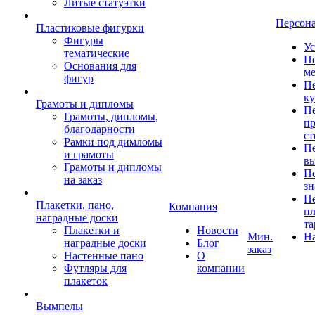
Литые статуэтки
Персон
Пластиковые фигурки
Фигуры
Ус
тематические
Пе
Основания для
ме
фигур
Пе
к
Грамоты и дипломы
Пе
Грамоты, дипломы,
пр
благодарности
ст
Рамки под димломы
Пе
и грамоты
в
Грамоты и дипломы
Пе
на заказ
зн
Пе
Плакетки, пано,
Компания
пл
наградные доски
та
Плакетки и
Новости
Мин.
Н
наградные доски
Блог
заказ
Настенные пано
О
Футляры для
компании
плакеток
Вымпелы