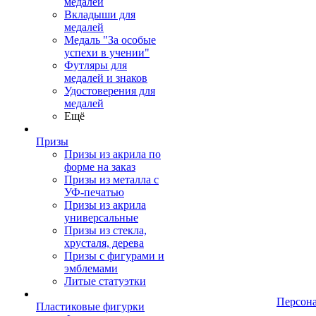
медалей
Вкладыши для
медалей
Медаль "За особые
успехи в учении"
Футляры для
медалей и знаков
Удостоверения для
медалей
Ещё
Призы
Призы из акрила по
форме на заказ
Призы из металла с
УФ-печатью
Призы из акрила
универсальные
Призы из стекла,
хрусталя, дерева
Призы с фигурами и
эмблемами
Литые статуэтки
Персон
Пластиковые фигурки