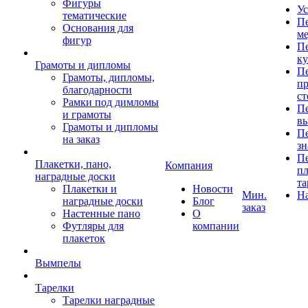
Фигуры
Ус
тематические
Пе
Основания для
ме
фигур
Пе
к
Грамоты и дипломы
Пе
Грамоты, дипломы,
пр
благодарности
ст
Рамки под димломы
Пе
и грамоты
в
Грамоты и дипломы
Пе
на заказ
зн
Пе
Плакетки, пано,
Компания
пл
наградные доски
та
Плакетки и
Новости
Мин.
Н
наградные доски
Блог
заказ
Настенные пано
О
Футляры для
компании
плакеток
Вымпелы
Тарелки
Тарелки наградные