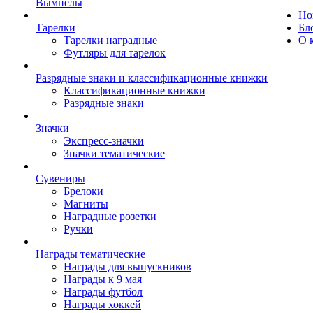
Вымпелы
Но
Тарелки
Бл
Тарелки наградные
О 
Футляры для тарелок
Разрядные знаки и классификационные книжки
Классификационные книжки
Разрядные знаки
Значки
Экспресс-значки
Значки тематические
Сувениры
Брелоки
Магниты
Наградные розетки
Ручки
Награды тематические
Награды для выпускников
Награды к 9 мая
Награды футбол
Награды хоккей