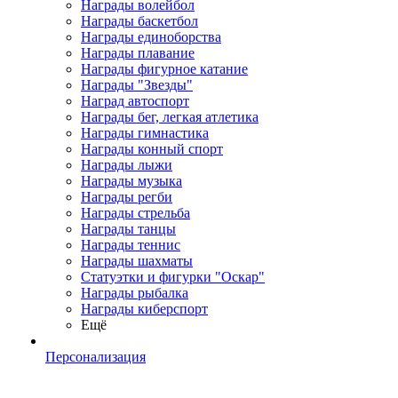
Награды волейбол
Награды баскетбол
Награды единоборства
Награды плавание
Награды фигурное катание
Награды "Звезды"
Наград автоспорт
Награды бег, легкая атлетика
Награды гимнастика
Награды конный спорт
Награды лыжи
Награды музыка
Награды регби
Награды стрельба
Награды танцы
Награды теннис
Награды шахматы
Статуэтки и фигурки "Оскар"
Награды рыбалка
Награды киберспорт
Ещё
Персонализация