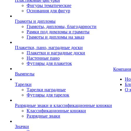
Пластиковые фигурки
Фигуры тематические
Основания для фигур
Грамоты и дипломы
Грамоты, дипломы, благодарности
Рамки под димломы и грамоты
Грамоты и дипломы на заказ
Плакетки, пано, наградные доски
Плакетки и наградные доски
Настенные пано
Футляры для плакеток
Компани
Вымпелы
Но
Тарелки
Бл
Тарелки наградные
О 
Футляры для тарелок
Разрядные знаки и классификационные книжки
Классификационные книжки
Разрядные знаки
Значки