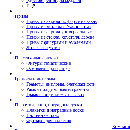
Удостоверения для медалей
Ещё
Призы
Призы из акрила по форме на заказ
Призы из металла с УФ-печатью
Призы из акрила универсальные
Призы из стекла, хрусталя, дерева
Призы с фигурами и эмблемами
Литые статуэтки
Пластиковые фигурки
Фигуры тематические
Основания для фигур
Грамоты и дипломы
Грамоты, дипломы, благодарности
Рамки под димломы и грамоты
Грамоты и дипломы на заказ
Плакетки, пано, наградные доски
Плакетки и наградные доски
Настенные пано
Футляры для плакеток
Компани