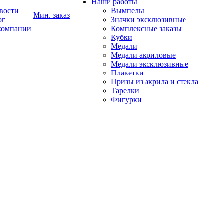
Наши работы
вости
Вымпелы
Мин. заказ
ог
Значки эксклюзивные
компании
Комплексные заказы
Кубки
Медали
Медали акриловые
Медали эксклюзивные
Плакетки
Призы из акрила и стекла
Тарелки
Фигурки