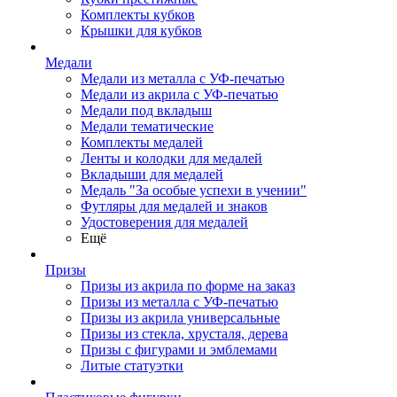
Комплекты кубков
Крышки для кубков
Медали
Медали из металла с УФ-печатью
Медали из акрила с УФ-печатью
Медали под вкладыш
Медали тематические
Комплекты медалей
Ленты и колодки для медалей
Вкладыши для медалей
Медаль "За особые успехи в учении"
Футляры для медалей и знаков
Удостоверения для медалей
Ещё
Призы
Призы из акрила по форме на заказ
Призы из металла с УФ-печатью
Призы из акрила универсальные
Призы из стекла, хрусталя, дерева
Призы с фигурами и эмблемами
Литые статуэтки