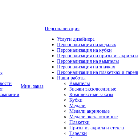
Персонализация
Услуги дизайнера
Персонализация на медалях
Персонализация на кубки
Персонализация на призы из акрила и
Персонализация на вымпелы
Персонализация на значках
Персонализация на плакетках и тарел
я
Наши работы
вости
Вымпелы
Мин. заказ
ог
Значки эксклюзивные
компании
Комплексные заказы
Кубки
Медали
Медали акриловые
Медали эксклюзивные
Плакетки
Призы из акрила и стекла
Тарелки