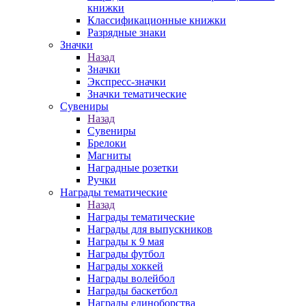
книжки
Классификационные книжки
Разрядные знаки
Значки
Назад
Значки
Экспресс-значки
Значки тематические
Сувениры
Назад
Сувениры
Брелоки
Магниты
Наградные розетки
Ручки
Награды тематические
Назад
Награды тематические
Награды для выпускников
Награды к 9 мая
Награды футбол
Награды хоккей
Награды волейбол
Награды баскетбол
Награды единоборства