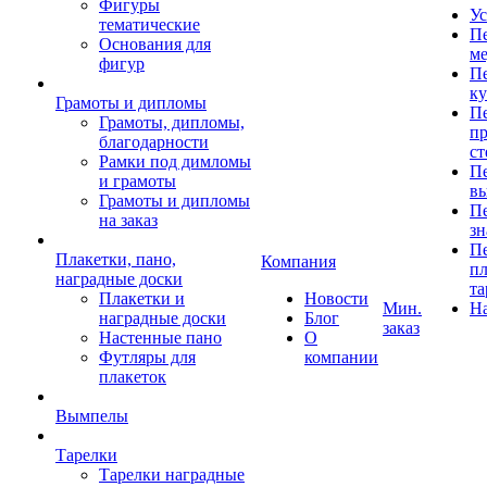
Фигуры
Ус
тематические
Пе
Основания для
ме
фигур
Пе
к
Грамоты и дипломы
Пе
Грамоты, дипломы,
пр
благодарности
ст
Рамки под димломы
Пе
и грамоты
в
Грамоты и дипломы
Пе
на заказ
зн
Пе
Плакетки, пано,
Компания
пл
наградные доски
та
Плакетки и
Новости
Мин.
Н
наградные доски
Блог
заказ
Настенные пано
О
Футляры для
компании
плакеток
Вымпелы
Тарелки
Тарелки наградные