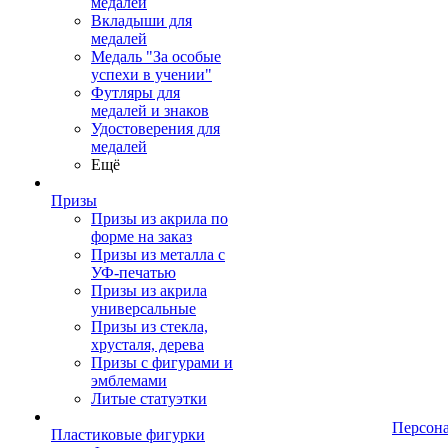
медалей
Вкладыши для
медалей
Медаль "За особые
успехи в учении"
Футляры для
медалей и знаков
Удостоверения для
медалей
Ещё
Призы
Призы из акрила по
форме на заказ
Призы из металла с
УФ-печатью
Призы из акрила
универсальные
Призы из стекла,
хрусталя, дерева
Призы с фигурами и
эмблемами
Литые статуэтки
Персон
Пластиковые фигурки