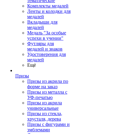
тематические
Комплекты медалей
Ленты и колодки для
медалей
Вкладыши для
медалей
Медаль "За особые
успехи в учении"
Футляры для
медалей и знаков
Удостоверения для
медалей
Ещё
Призы
Призы из акрила по
форме на заказ
Призы из металла с
УФ-печатью
Призы из акрила
универсальные
Призы из стекла,
хрусталя, дерева
Призы с фигурами и
эмблемами