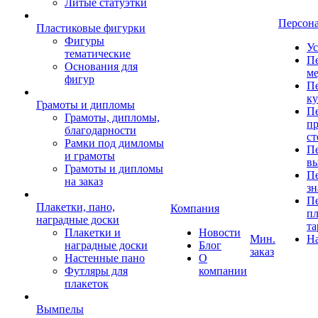
Литые статуэтки
Персон
Пластиковые фигурки
Фигуры
Ус
тематические
Пе
Основания для
ме
фигур
Пе
к
Грамоты и дипломы
Пе
Грамоты, дипломы,
пр
благодарности
ст
Рамки под димломы
Пе
и грамоты
в
Грамоты и дипломы
Пе
на заказ
зн
Пе
Плакетки, пано,
Компания
пл
наградные доски
та
Плакетки и
Новости
Мин.
Н
наградные доски
Блог
заказ
Настенные пано
О
Футляры для
компании
плакеток
Вымпелы