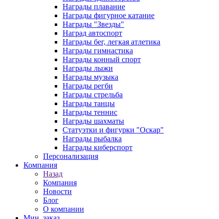
Награды плавание
Награды фигурное катание
Награды "Звезды"
Наград автоспорт
Награды бег, легкая атлетика
Награды гимнастика
Награды конный спорт
Награды лыжи
Награды музыка
Награды регби
Награды стрельба
Награды танцы
Награды теннис
Награды шахматы
Статуэтки и фигурки "Оскар"
Награды рыбалка
Награды киберспорт
Персонализация
Компания
Назад
Компания
Новости
Блог
О компании
Мин. заказ