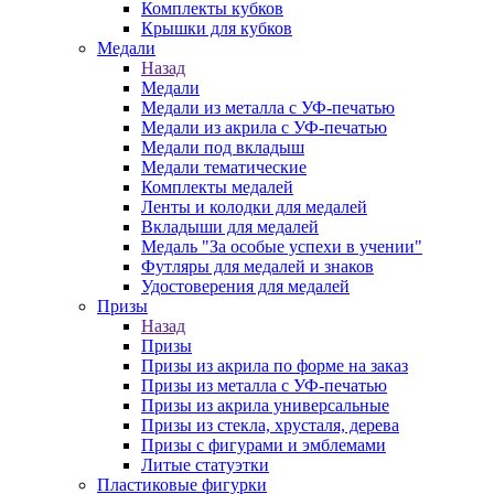
Комплекты кубков
Крышки для кубков
Медали
Назад
Медали
Медали из металла с УФ-печатью
Медали из акрила с УФ-печатью
Медали под вкладыш
Медали тематические
Комплекты медалей
Ленты и колодки для медалей
Вкладыши для медалей
Медаль "За особые успехи в учении"
Футляры для медалей и знаков
Удостоверения для медалей
Призы
Назад
Призы
Призы из акрила по форме на заказ
Призы из металла с УФ-печатью
Призы из акрила универсальные
Призы из стекла, хрусталя, дерева
Призы с фигурами и эмблемами
Литые статуэтки
Пластиковые фигурки