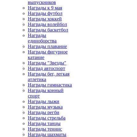
выпускников
Награды к 9 мая
Награды футбол
Награды хоккей
Награды волейбол
Награды баскетбол
Награды
единоборства
Награды плавание
Награды фигурное
катание
Награды "Звезды"
Наград автоспорт
Награды бег, легкая
атлетика
Награды гимнастика
Награды конный
спорт
Награды лыжи
Награды музыка
Награды регби
Награды стрельба
Награды танцы
Награды теннис
Награды шахматы