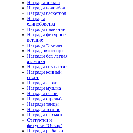
Награды хоккей
Награды волейбол
Награды баскетбол
Награды
единоборства
Награды плавание
Награды фигурное
катание
Награды "Звезды"
Наград автоспорт
Награды бег, легкая
атлетика
Награды гимнастика
Награды конный
спорт
Награды лыжи
Награды музыка
Награды регби
Награды стрельба
Награды танцы
Награды теннис
Награды шахматы
Статуэтки и
фигурки "Оскар"
Награды рыбалка