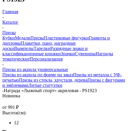
Главная
-
Каталог
-
Призы
Кубки
Медали
Призы
Пластиковые фигурки
Грамоты и
дипломы
Плакетки, пано, наградные
доски
Вымпелы
Тарелки
Разрядные знаки и
классификационные книжки
Значки
Сувениры
Награды
тематические
Персонализация
-
Призы из акрила универсальные
Призы из акрила по форме на заказ
Призы из металла с УФ-
печатью
Призы из стекла, хрусталя, дерева
Призы с фигурами
и эмблемами
Литые статуэтки
-
Награда «Лыжный спорт» акриловая - PS1923
Новинка
от
991 ₽
Высота(см):
12