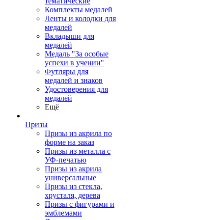
тематические
Комплекты медалей
Ленты и колодки для
медалей
Вкладыши для
медалей
Медаль "За особые
успехи в учении"
Футляры для
медалей и знаков
Удостоверения для
медалей
Ещё
Призы
Призы из акрила по
форме на заказ
Призы из металла с
УФ-печатью
Призы из акрила
универсальные
Призы из стекла,
хрусталя, дерева
Призы с фигурами и
эмблемами