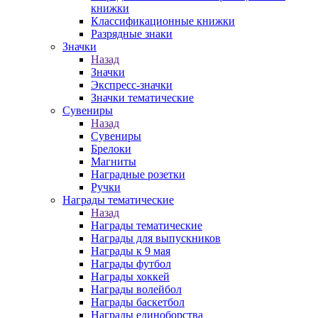
книжки
Классификационные книжки
Разрядные знаки
Значки
Назад
Значки
Экспресс-значки
Значки тематические
Сувениры
Назад
Сувениры
Брелоки
Магниты
Наградные розетки
Ручки
Награды тематические
Назад
Награды тематические
Награды для выпускников
Награды к 9 мая
Награды футбол
Награды хоккей
Награды волейбол
Награды баскетбол
Награды единоборства