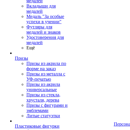
медалей
Вкладыши для
медалей
Медаль "За особые
успехи в учении"
Футляры для
медалей и знаков
Удостоверения для
медалей
Ещё
Призы
Призы из акрила по
форме на заказ
Призы из металла с
УФ-печатью
Призы из акрила
универсальные
Призы из стекла,
хрусталя, дерева
Призы с фигурами и
эмблемами
Литые статуэтки
Персон
Пластиковые фигурки