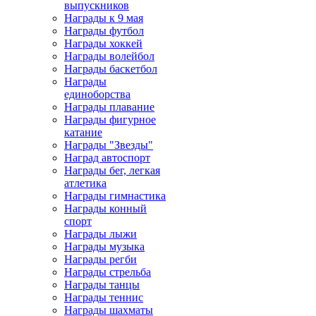
выпускников
Награды к 9 мая
Награды футбол
Награды хоккей
Награды волейбол
Награды баскетбол
Награды
единоборства
Награды плавание
Награды фигурное
катание
Награды "Звезды"
Наград автоспорт
Награды бег, легкая
атлетика
Награды гимнастика
Награды конный
спорт
Награды лыжи
Награды музыка
Награды регби
Награды стрельба
Награды танцы
Награды теннис
Награды шахматы