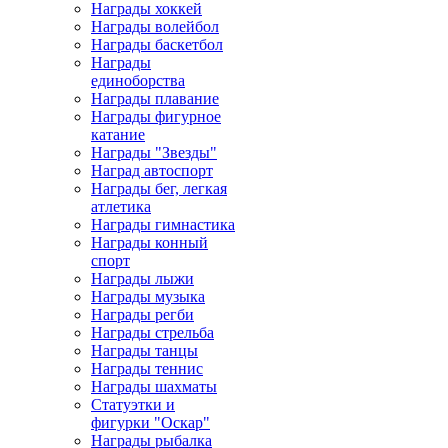
Награды хоккей
Награды волейбол
Награды баскетбол
Награды
единоборства
Награды плавание
Награды фигурное
катание
Награды "Звезды"
Наград автоспорт
Награды бег, легкая
атлетика
Награды гимнастика
Награды конный
спорт
Награды лыжи
Награды музыка
Награды регби
Награды стрельба
Награды танцы
Награды теннис
Награды шахматы
Статуэтки и
фигурки "Оскар"
Награды рыбалка