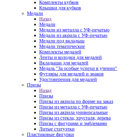
Комплекты кубков
Крышки для кубков
Медали
Назад
Медали
Медали из металла с УФ-печатью
Медали из акрила с УФ-печатью
Медали под вкладыш
Медали тематические
Комплекты медалей
Ленты и колодки для медалей
Вкладыши для медалей
Медаль "За особые успехи в учении"
Футляры для медалей и знаков
Удостоверения для медалей
Призы
Назад
Призы
Призы из акрила по форме на заказ
Призы из металла с УФ-печатью
Призы из акрила универсальные
Призы из стекла, хрусталя, дерева
Призы с фигурами и эмблемами
Литые статуэтки
Пластиковые фигурки