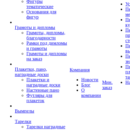
Фигуры
Ус
тематические
Пе
Основания для
ме
фигур
Пе
к
Грамоты и дипломы
Пе
Грамоты, дипломы,
пр
благодарности
ст
Рамки под димломы
Пе
и грамоты
в
Грамоты и дипломы
Пе
на заказ
зн
Пе
Плакетки, пано,
Компания
пл
наградные доски
та
Плакетки и
Новости
Мин.
Н
наградные доски
Блог
заказ
Настенные пано
О
Футляры для
компании
плакеток
Вымпелы
Тарелки
Тарелки наградные