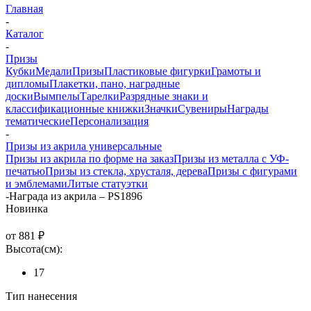
Главная
-
Каталог
-
Призы
Кубки
Медали
Призы
Пластиковые фигурки
Грамоты и
дипломы
Плакетки, пано, наградные
доски
Вымпелы
Тарелки
Разрядные знаки и
классификационные книжки
Значки
Сувениры
Награды
тематические
Персонализация
-
Призы из акрила универсальные
Призы из акрила по форме на заказ
Призы из металла с УФ-
печатью
Призы из стекла, хрусталя, дерева
Призы с фигурами
и эмблемами
Литые статуэтки
-
Награда из акрила – PS1896
Новинка
от
881 ₽
Высота(см):
17
Тип нанесения