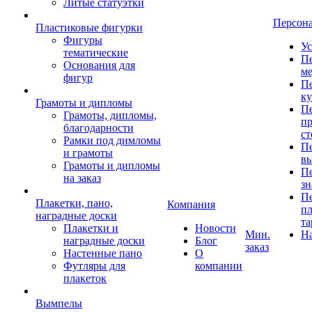
Литые статуэтки
Персон
Пластиковые фигурки
Фигуры
Ус
тематические
Пе
Основания для
ме
фигур
Пе
к
Грамоты и дипломы
Пе
Грамоты, дипломы,
пр
благодарности
ст
Рамки под димломы
Пе
и грамоты
в
Грамоты и дипломы
Пе
на заказ
зн
Пе
Плакетки, пано,
Компания
пл
наградные доски
та
Плакетки и
Новости
Мин.
Н
наградные доски
Блог
заказ
Настенные пано
О
Футляры для
компании
плакеток
Вымпелы