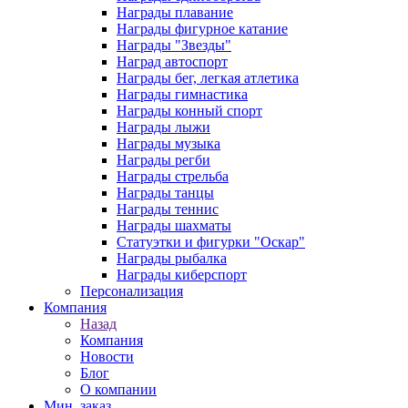
Награды плавание
Награды фигурное катание
Награды "Звезды"
Наград автоспорт
Награды бег, легкая атлетика
Награды гимнастика
Награды конный спорт
Награды лыжи
Награды музыка
Награды регби
Награды стрельба
Награды танцы
Награды теннис
Награды шахматы
Статуэтки и фигурки "Оскар"
Награды рыбалка
Награды киберспорт
Персонализация
Компания
Назад
Компания
Новости
Блог
О компании
Мин. заказ