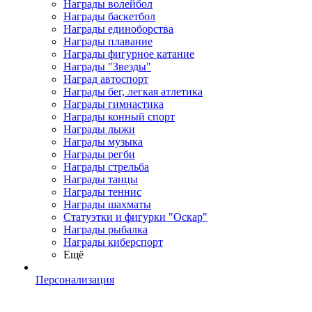
Награды волейбол
Награды баскетбол
Награды единоборства
Награды плавание
Награды фигурное катание
Награды "Звезды"
Наград автоспорт
Награды бег, легкая атлетика
Награды гимнастика
Награды конный спорт
Награды лыжи
Награды музыка
Награды регби
Награды стрельба
Награды танцы
Награды теннис
Награды шахматы
Статуэтки и фигурки "Оскар"
Награды рыбалка
Награды киберспорт
Ещё
Персонализация