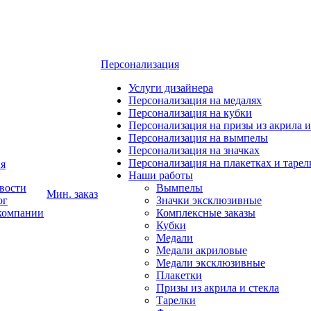
Персонализация
Услуги дизайнера
Персонализация на медалях
Персонализация на кубки
Персонализация на призы из акрила и
Персонализация на вымпелы
Персонализация на значках
Персонализация на плакетках и тарел
я
Наши работы
вости
Вымпелы
Мин. заказ
ог
Значки эксклюзивные
компании
Комплексные заказы
Кубки
Медали
Медали акриловые
Медали эксклюзивные
Плакетки
Призы из акрила и стекла
Тарелки