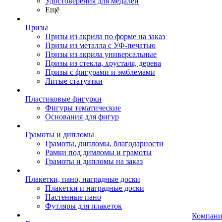
Удостоверения для медалей
Ещё
Призы
Призы из акрила по форме на заказ
Призы из металла с УФ-печатью
Призы из акрила универсальные
Призы из стекла, хрусталя, дерева
Призы с фигурами и эмблемами
Литые статуэтки
Пластиковые фигурки
Фигуры тематические
Основания для фигур
Грамоты и дипломы
Грамоты, дипломы, благодарности
Рамки под димломы и грамоты
Грамоты и дипломы на заказ
Плакетки, пано, наградные доски
Плакетки и наградные доски
Настенные пано
Футляры для плакеток
Компани