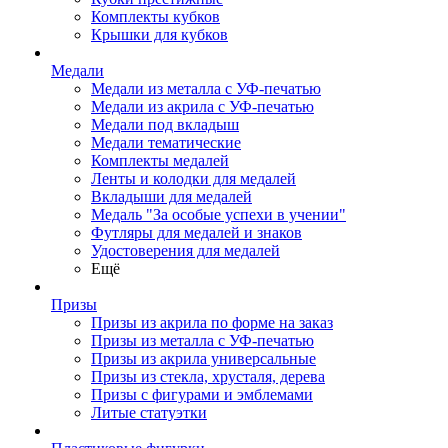
Комплекты кубков
Крышки для кубков
Медали
Медали из металла с УФ-печатью
Медали из акрила с УФ-печатью
Медали под вкладыш
Медали тематические
Комплекты медалей
Ленты и колодки для медалей
Вкладыши для медалей
Медаль "За особые успехи в учении"
Футляры для медалей и знаков
Удостоверения для медалей
Ещё
Призы
Призы из акрила по форме на заказ
Призы из металла с УФ-печатью
Призы из акрила универсальные
Призы из стекла, хрусталя, дерева
Призы с фигурами и эмблемами
Литые статуэтки