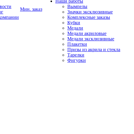
Наши работы
вости
Вымпелы
Мин. заказ
ог
Значки эксклюзивные
компании
Комплексные заказы
Кубки
Медали
Медали акриловые
Медали эксклюзивные
Плакетки
Призы из акрила и стекла
Тарелки
Фигурки