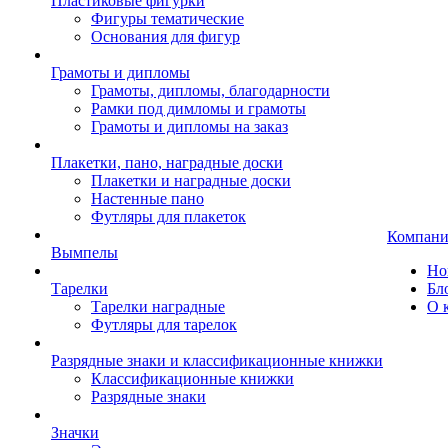
Пластиковые фигурки
Фигуры тематические
Основания для фигур
Грамоты и дипломы
Грамоты, дипломы, благодарности
Рамки под димломы и грамоты
Грамоты и дипломы на заказ
Плакетки, пано, наградные доски
Плакетки и наградные доски
Настенные пано
Футляры для плакеток
Компани
Вымпелы
Но
Тарелки
Бл
Тарелки наградные
О 
Футляры для тарелок
Разрядные знаки и классификационные книжки
Классификационные книжки
Разрядные знаки
Значки