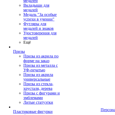
медалей
Вкладыши для
медалей
Медаль "За особые
успехи в учении"
Футляры для
медалей и знаков
Удостоверения для
медалей
Ещё
Призы
Призы из акрила по
форме на заказ
Призы из металла с
УФ-печатью
Призы из акрила
универсальные
Призы из стекла,
хрусталя, дерева
Призы с фигурами и
эмблемами
Литые статуэтки
Персон
Пластиковые фигурки