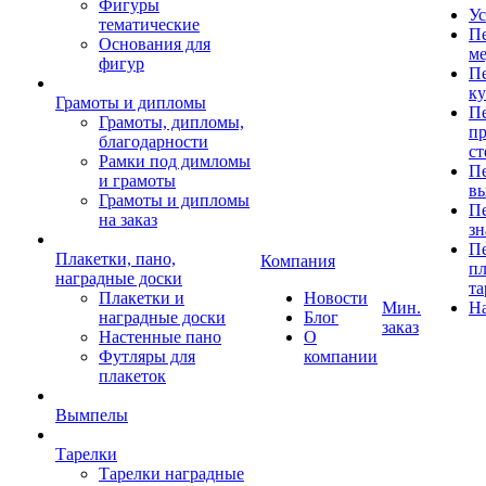
Фигуры
Ус
тематические
Пе
Основания для
ме
фигур
Пе
к
Грамоты и дипломы
Пе
Грамоты, дипломы,
пр
благодарности
ст
Рамки под димломы
Пе
и грамоты
в
Грамоты и дипломы
Пе
на заказ
зн
Пе
Плакетки, пано,
Компания
пл
наградные доски
та
Плакетки и
Новости
Мин.
Н
наградные доски
Блог
заказ
Настенные пано
О
Футляры для
компании
плакеток
Вымпелы
Тарелки
Тарелки наградные