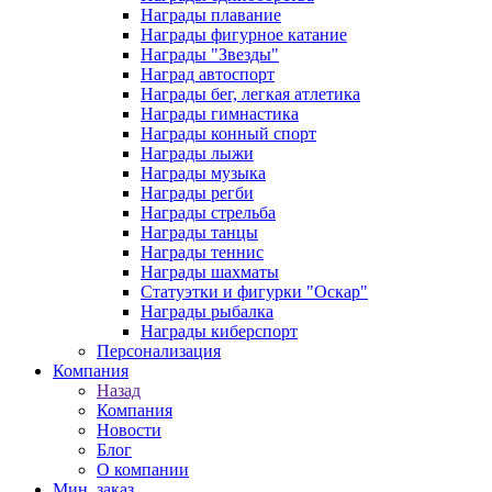
Награды плавание
Награды фигурное катание
Награды "Звезды"
Наград автоспорт
Награды бег, легкая атлетика
Награды гимнастика
Награды конный спорт
Награды лыжи
Награды музыка
Награды регби
Награды стрельба
Награды танцы
Награды теннис
Награды шахматы
Статуэтки и фигурки "Оскар"
Награды рыбалка
Награды киберспорт
Персонализация
Компания
Назад
Компания
Новости
Блог
О компании
Мин. заказ