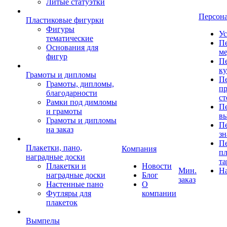
Литые статуэтки
Персон
Пластиковые фигурки
Фигуры
Ус
тематические
Пе
Основания для
ме
фигур
Пе
к
Грамоты и дипломы
Пе
Грамоты, дипломы,
пр
благодарности
ст
Рамки под димломы
Пе
и грамоты
в
Грамоты и дипломы
Пе
на заказ
зн
Пе
Плакетки, пано,
Компания
пл
наградные доски
та
Плакетки и
Новости
Мин.
Н
наградные доски
Блог
заказ
Настенные пано
О
Футляры для
компании
плакеток
Вымпелы