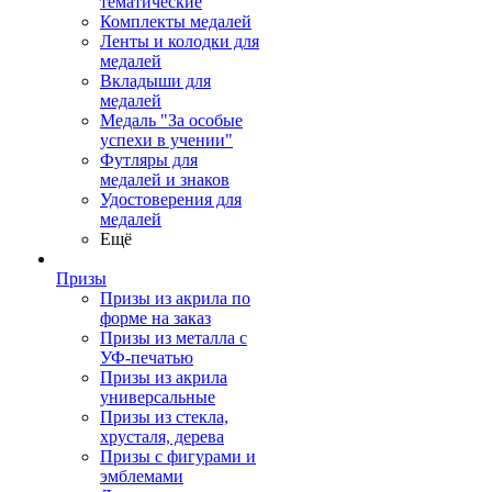
тематические
Комплекты медалей
Ленты и колодки для
медалей
Вкладыши для
медалей
Медаль "За особые
успехи в учении"
Футляры для
медалей и знаков
Удостоверения для
медалей
Ещё
Призы
Призы из акрила по
форме на заказ
Призы из металла с
УФ-печатью
Призы из акрила
универсальные
Призы из стекла,
хрусталя, дерева
Призы с фигурами и
эмблемами