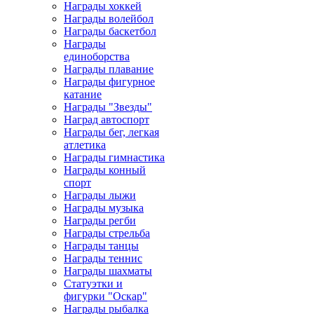
Награды хоккей
Награды волейбол
Награды баскетбол
Награды
единоборства
Награды плавание
Награды фигурное
катание
Награды "Звезды"
Наград автоспорт
Награды бег, легкая
атлетика
Награды гимнастика
Награды конный
спорт
Награды лыжи
Награды музыка
Награды регби
Награды стрельба
Награды танцы
Награды теннис
Награды шахматы
Статуэтки и
фигурки "Оскар"
Награды рыбалка