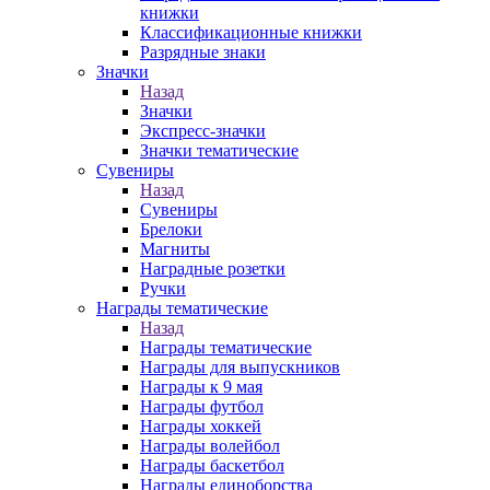
книжки
Классификационные книжки
Разрядные знаки
Значки
Назад
Значки
Экспресс-значки
Значки тематические
Сувениры
Назад
Сувениры
Брелоки
Магниты
Наградные розетки
Ручки
Награды тематические
Назад
Награды тематические
Награды для выпускников
Награды к 9 мая
Награды футбол
Награды хоккей
Награды волейбол
Награды баскетбол
Награды единоборства