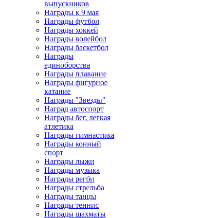
выпускников
Награды к 9 мая
Награды футбол
Награды хоккей
Награды волейбол
Награды баскетбол
Награды
единоборства
Награды плавание
Награды фигурное
катание
Награды "Звезды"
Наград автоспорт
Награды бег, легкая
атлетика
Награды гимнастика
Награды конный
спорт
Награды лыжи
Награды музыка
Награды регби
Награды стрельба
Награды танцы
Награды теннис
Награды шахматы