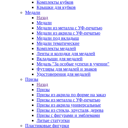
Комплекты кубков
Крышки для кубков
Медали
Назад
Медали
Медали из металла с УФ-печатью
Медали из акрила с УФ-печатью
Медали под вкладыш
Медали тематические
Комплекты медалей
Ленты и колодки для медалей
Вкладыши для медалей
Медаль "За особые успехи в учении"
Футляры для медалей и знаков
Удостоверения для медалей
Призы
Назад
Призы
Призы из акрила по форме на заказ
Призы из металла с УФ-печатью
Призы из акрила универсальные
Призы из стекла, хрусталя, дерева
Призы с фигурами и эмблемами
Литые статуэтки
Пластиковые фигурки