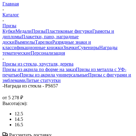
Главная
-
Каталог
-
Призы
Кубки
Медали
Призы
Пластиковые фигурки
Грамоты и
дипломы
Плакетки, пано, наградные
доски
Вымпелы
Тарелки
Разрядные знаки и
классификационные книжки
Значки
Сувениры
Награды
тематические
Персонализация
-
Призы из стекла, хрусталя, дерева
Призы из акрила по форме на заказ
Призы из металла с УФ-
печатью
Призы из акрила универсальные
Призы с фигурами и
эмблемами
Литые статуэтки
-
Награда из стекла - PS657
от
5 278 ₽
Высота(см):
12.5
14.5
16.5
Рассчитать доставку