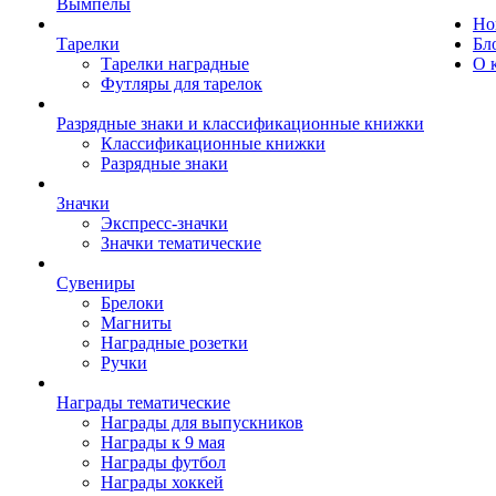
Вымпелы
Но
Тарелки
Бл
Тарелки наградные
О 
Футляры для тарелок
Разрядные знаки и классификационные книжки
Классификационные книжки
Разрядные знаки
Значки
Экспресс-значки
Значки тематические
Сувениры
Брелоки
Магниты
Наградные розетки
Ручки
Награды тематические
Награды для выпускников
Награды к 9 мая
Награды футбол
Награды хоккей