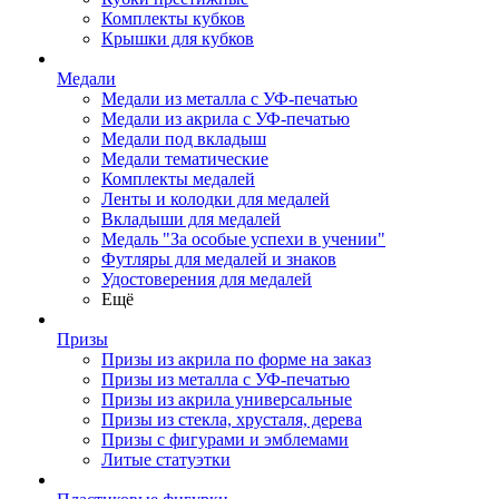
Комплекты кубков
Крышки для кубков
Медали
Медали из металла с УФ-печатью
Медали из акрила с УФ-печатью
Медали под вкладыш
Медали тематические
Комплекты медалей
Ленты и колодки для медалей
Вкладыши для медалей
Медаль "За особые успехи в учении"
Футляры для медалей и знаков
Удостоверения для медалей
Ещё
Призы
Призы из акрила по форме на заказ
Призы из металла с УФ-печатью
Призы из акрила универсальные
Призы из стекла, хрусталя, дерева
Призы с фигурами и эмблемами
Литые статуэтки