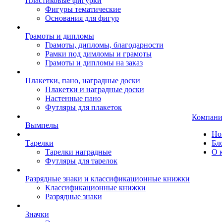
Пластиковые фигурки
Фигуры тематические
Основания для фигур
Грамоты и дипломы
Грамоты, дипломы, благодарности
Рамки под димломы и грамоты
Грамоты и дипломы на заказ
Плакетки, пано, наградные доски
Плакетки и наградные доски
Настенные пано
Футляры для плакеток
Компани
Вымпелы
Но
Тарелки
Бл
Тарелки наградные
О 
Футляры для тарелок
Разрядные знаки и классификационные книжки
Классификационные книжки
Разрядные знаки
Значки