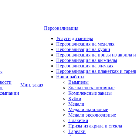
Персонализация
Услуги дизайнера
Персонализация на медалях
Персонализация на кубки
Персонализация на призы из акрила и
Персонализация на вымпелы
Персонализация на значках
Персонализация на плакетках и тарел
я
Наши работы
вости
Вымпелы
Мин. заказ
ог
Значки эксклюзивные
компании
Комплексные заказы
Кубки
Медали
Медали акриловые
Медали эксклюзивные
Плакетки
Призы из акрила и стекла
Тарелки