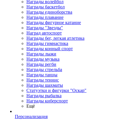
Награды волейбол
Награды баскетбол
Награды единоборства
Награды плавание
Награды фигурное катание
Награды "Звезды"
Наград автоспорт
Награды бег, легкая атлетика
Награды гимнастика
Награды конный спорт
Награды лыжи
Награды музыка
Награды регби
Награды стрельба
Награды танцы
Награды теннис
Награды шахматы
Статуэтки и фигурки "Оскар"
Награды рыбалка
Награды киберспорт
Ещё
Персонализация