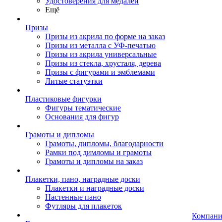
Удостоверения для медалей
Ещё
Призы
Призы из акрила по форме на заказ
Призы из металла с УФ-печатью
Призы из акрила универсальные
Призы из стекла, хрусталя, дерева
Призы с фигурами и эмблемами
Литые статуэтки
Пластиковые фигурки
Фигуры тематические
Основания для фигур
Грамоты и дипломы
Грамоты, дипломы, благодарности
Рамки под димломы и грамоты
Грамоты и дипломы на заказ
Плакетки, пано, наградные доски
Плакетки и наградные доски
Настенные пано
Футляры для плакеток
Компани