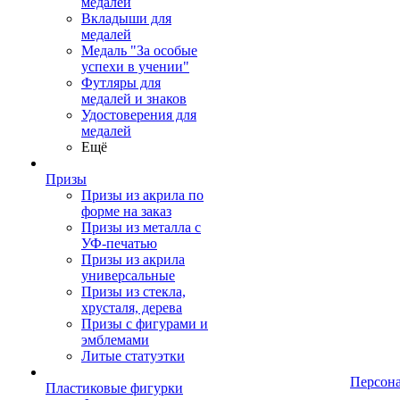
медалей
Вкладыши для
медалей
Медаль "За особые
успехи в учении"
Футляры для
медалей и знаков
Удостоверения для
медалей
Ещё
Призы
Призы из акрила по
форме на заказ
Призы из металла с
УФ-печатью
Призы из акрила
универсальные
Призы из стекла,
хрусталя, дерева
Призы с фигурами и
эмблемами
Литые статуэтки
Персон
Пластиковые фигурки