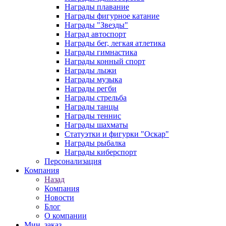
Награды плавание
Награды фигурное катание
Награды "Звезды"
Наград автоспорт
Награды бег, легкая атлетика
Награды гимнастика
Награды конный спорт
Награды лыжи
Награды музыка
Награды регби
Награды стрельба
Награды танцы
Награды теннис
Награды шахматы
Статуэтки и фигурки "Оскар"
Награды рыбалка
Награды киберспорт
Персонализация
Компания
Назад
Компания
Новости
Блог
О компании
Мин. заказ