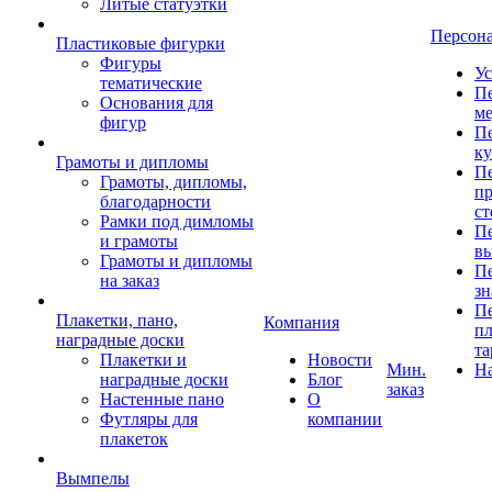
Литые статуэтки
Персон
Пластиковые фигурки
Фигуры
Ус
тематические
Пе
Основания для
ме
фигур
Пе
к
Грамоты и дипломы
Пе
Грамоты, дипломы,
пр
благодарности
ст
Рамки под димломы
Пе
и грамоты
в
Грамоты и дипломы
Пе
на заказ
зн
Пе
Плакетки, пано,
Компания
пл
наградные доски
та
Плакетки и
Новости
Мин.
Н
наградные доски
Блог
заказ
Настенные пано
О
Футляры для
компании
плакеток
Вымпелы