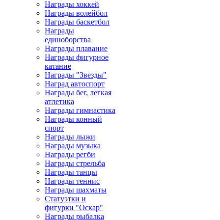
Награды хоккей
Награды волейбол
Награды баскетбол
Награды
единоборства
Награды плавание
Награды фигурное
катание
Награды "Звезды"
Наград автоспорт
Награды бег, легкая
атлетика
Награды гимнастика
Награды конный
спорт
Награды лыжи
Награды музыка
Награды регби
Награды стрельба
Награды танцы
Награды теннис
Награды шахматы
Статуэтки и
фигурки "Оскар"
Награды рыбалка