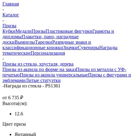
Главная
-
Каталог
-
Призы
Кубки
Медали
Призы
Пластиковые фигурки
Грамоты и
дипломы
Плакетки, пано, наградные
доски
Вымпелы
Тарелки
Разрядные знаки и
классификационные книжки
Значки
Сувениры
Награды
тематические
Персонализация
-
Призы из стекла, хрусталя, дерева
Призы из акрила по форме на заказ
Призы из металла с УФ-
печатью
Призы из акрила универсальные
Призы с фигурами и
эмблемами
Литые статуэтки
-
Награда из стекла - PS1361
от
6 735 ₽
Высота(см):
12.6
Цвет приза
Янтарный