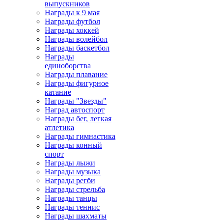
выпускников
Награды к 9 мая
Награды футбол
Награды хоккей
Награды волейбол
Награды баскетбол
Награды
единоборства
Награды плавание
Награды фигурное
катание
Награды "Звезды"
Наград автоспорт
Награды бег, легкая
атлетика
Награды гимнастика
Награды конный
спорт
Награды лыжи
Награды музыка
Награды регби
Награды стрельба
Награды танцы
Награды теннис
Награды шахматы