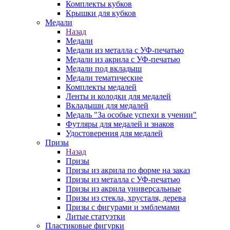
Комплекты кубков
Крышки для кубков
Медали
Назад
Медали
Медали из металла с УФ-печатью
Медали из акрила с УФ-печатью
Медали под вкладыш
Медали тематические
Комплекты медалей
Ленты и колодки для медалей
Вкладыши для медалей
Медаль "За особые успехи в учении"
Футляры для медалей и знаков
Удостоверения для медалей
Призы
Назад
Призы
Призы из акрила по форме на заказ
Призы из металла с УФ-печатью
Призы из акрила универсальные
Призы из стекла, хрусталя, дерева
Призы с фигурами и эмблемами
Литые статуэтки
Пластиковые фигурки