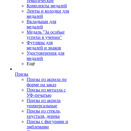
тематические
Комплекты медалей
Ленты и колодки для
медалей
Вкладыши для
медалей
Медаль "За особые
успехи в учении"
Футляры для
медалей и знаков
Удостоверения для
медалей
Ещё
Призы
Призы из акрила по
форме на заказ
Призы из металла с
УФ-печатью
Призы из акрила
универсальные
Призы из стекла,
хрусталя, дерева
Призы с фигурами и
эмблемами