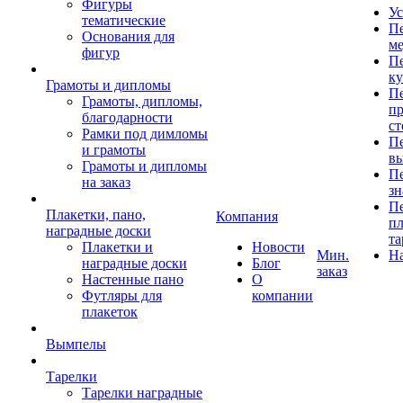
Фигуры
Ус
тематические
Пе
Основания для
ме
фигур
Пе
к
Грамоты и дипломы
Пе
Грамоты, дипломы,
пр
благодарности
ст
Рамки под димломы
Пе
и грамоты
в
Грамоты и дипломы
Пе
на заказ
зн
Пе
Плакетки, пано,
Компания
пл
наградные доски
та
Плакетки и
Новости
Мин.
Н
наградные доски
Блог
заказ
Настенные пано
О
Футляры для
компании
плакеток
Вымпелы
Тарелки
Тарелки наградные