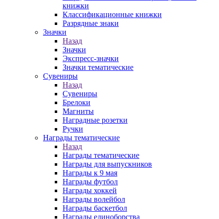
книжки
Классификационные книжки
Разрядные знаки
Значки
Назад
Значки
Экспресс-значки
Значки тематические
Сувениры
Назад
Сувениры
Брелоки
Магниты
Наградные розетки
Ручки
Награды тематические
Назад
Награды тематические
Награды для выпускников
Награды к 9 мая
Награды футбол
Награды хоккей
Награды волейбол
Награды баскетбол
Награды единоборства