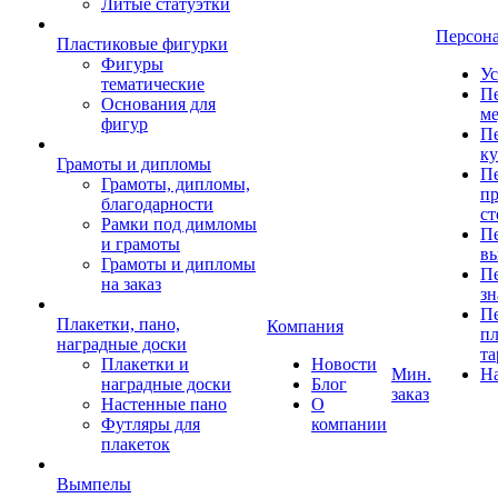
Литые статуэтки
Персон
Пластиковые фигурки
Фигуры
Ус
тематические
Пе
Основания для
ме
фигур
Пе
к
Грамоты и дипломы
Пе
Грамоты, дипломы,
пр
благодарности
ст
Рамки под димломы
Пе
и грамоты
в
Грамоты и дипломы
Пе
на заказ
зн
Пе
Плакетки, пано,
Компания
пл
наградные доски
та
Плакетки и
Новости
Мин.
Н
наградные доски
Блог
заказ
Настенные пано
О
Футляры для
компании
плакеток
Вымпелы