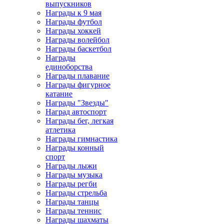
выпускников
Награды к 9 мая
Награды футбол
Награды хоккей
Награды волейбол
Награды баскетбол
Награды
единоборства
Награды плавание
Награды фигурное
катание
Награды "Звезды"
Наград автоспорт
Награды бег, легкая
атлетика
Награды гимнастика
Награды конный
спорт
Награды лыжи
Награды музыка
Награды регби
Награды стрельба
Награды танцы
Награды теннис
Награды шахматы