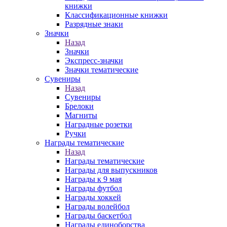
книжки
Классификационные книжки
Разрядные знаки
Значки
Назад
Значки
Экспресс-значки
Значки тематические
Сувениры
Назад
Сувениры
Брелоки
Магниты
Наградные розетки
Ручки
Награды тематические
Назад
Награды тематические
Награды для выпускников
Награды к 9 мая
Награды футбол
Награды хоккей
Награды волейбол
Награды баскетбол
Награды единоборства