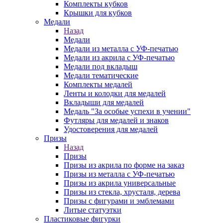
Комплекты кубков
Крышки для кубков
Медали
Назад
Медали
Медали из металла с УФ-печатью
Медали из акрила с УФ-печатью
Медали под вкладыш
Медали тематические
Комплекты медалей
Ленты и колодки для медалей
Вкладыши для медалей
Медаль "За особые успехи в учении"
Футляры для медалей и знаков
Удостоверения для медалей
Призы
Назад
Призы
Призы из акрила по форме на заказ
Призы из металла с УФ-печатью
Призы из акрила универсальные
Призы из стекла, хрусталя, дерева
Призы с фигурами и эмблемами
Литые статуэтки
Пластиковые фигурки