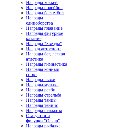
Награды хоккей
Награды волейбол
Награды баскетбол
Награды
единоборства
Награды плавание
Награды фигурное
катание
Награды "Звезды"
Наград автоспорт
Награды бег, легкая
атлетика
Награды гимнастика
Награды конный
спорт
Награды лыжи
Награды музыка
Награды регби
Награды стрельба
Награды танцы
Награды теннис
Награды шахматы
Статуэтки и
фигурки "Оскар"
Награды рыбалка