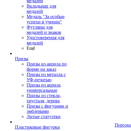
медалей
Вкладыши для
медалей
Медаль "За особые
успехи в учении"
Футляры для
медалей и знаков
Удостоверения для
медалей
Ещё
Призы
Призы из акрила по
форме на заказ
Призы из металла с
УФ-печатью
Призы из акрила
универсальные
Призы из стекла,
хрусталя, дерева
Призы с фигурами и
эмблемами
Литые статуэтки
Персон
Пластиковые фигурки