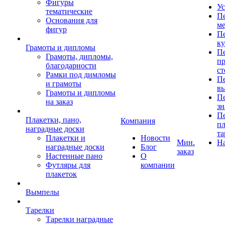
Фигуры
Ус
тематические
Пе
Основания для
ме
фигур
Пе
к
Грамоты и дипломы
Пе
Грамоты, дипломы,
пр
благодарности
ст
Рамки под димломы
Пе
и грамоты
в
Грамоты и дипломы
Пе
на заказ
зн
Пе
Плакетки, пано,
Компания
пл
наградные доски
та
Плакетки и
Новости
Мин.
Н
наградные доски
Блог
заказ
Настенные пано
О
Футляры для
компании
плакеток
Вымпелы
Тарелки
Тарелки наградные