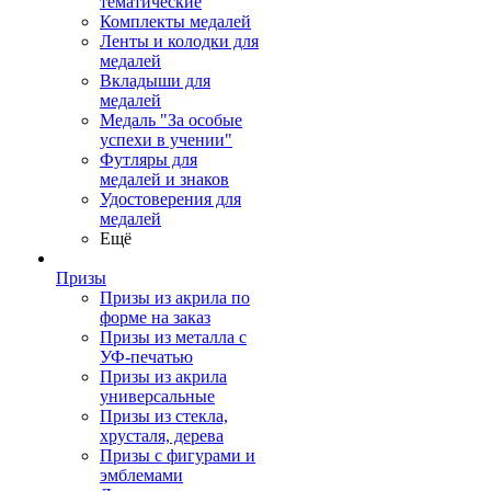
тематические
Комплекты медалей
Ленты и колодки для
медалей
Вкладыши для
медалей
Медаль "За особые
успехи в учении"
Футляры для
медалей и знаков
Удостоверения для
медалей
Ещё
Призы
Призы из акрила по
форме на заказ
Призы из металла с
УФ-печатью
Призы из акрила
универсальные
Призы из стекла,
хрусталя, дерева
Призы с фигурами и
эмблемами