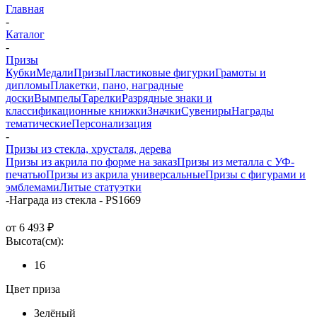
Главная
-
Каталог
-
Призы
Кубки
Медали
Призы
Пластиковые фигурки
Грамоты и
дипломы
Плакетки, пано, наградные
доски
Вымпелы
Тарелки
Разрядные знаки и
классификационные книжки
Значки
Сувениры
Награды
тематические
Персонализация
-
Призы из стекла, хрусталя, дерева
Призы из акрила по форме на заказ
Призы из металла с УФ-
печатью
Призы из акрила универсальные
Призы с фигурами и
эмблемами
Литые статуэтки
-
Награда из стекла - PS1669
от
6 493 ₽
Высота(см):
16
Цвет приза
Зелёный