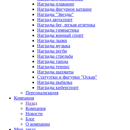
Награды плавание
Награды фигурное катание
Награды "Звезды"
Наград автоспорт
Награды бег, легкая атлетика
Награды гимнастика
Награды конный спорт
Награды лыжи
Награды музыка
Награды регби
Награды стрельба
Награды танцы
Награды теннис
Награды шахматы
Статуэтки и фигурки "Оскар"
Награды рыбалка
Награды киберспорт
Персонализация
Компания
Назад
Компания
Новости
Блог
О компании
Мин. заказ