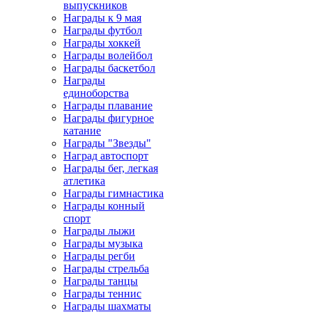
выпускников
Награды к 9 мая
Награды футбол
Награды хоккей
Награды волейбол
Награды баскетбол
Награды
единоборства
Награды плавание
Награды фигурное
катание
Награды "Звезды"
Наград автоспорт
Награды бег, легкая
атлетика
Награды гимнастика
Награды конный
спорт
Награды лыжи
Награды музыка
Награды регби
Награды стрельба
Награды танцы
Награды теннис
Награды шахматы