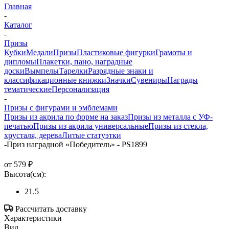
Главная
-
Каталог
-
Призы
Кубки
Медали
Призы
Пластиковые фигурки
Грамоты и
дипломы
Плакетки, пано, наградные
доски
Вымпелы
Тарелки
Разрядные знаки и
классификационные книжки
Значки
Сувениры
Награды
тематические
Персонализация
-
Призы с фигурами и эмблемами
Призы из акрила по форме на заказ
Призы из металла с УФ-
печатью
Призы из акрила универсальные
Призы из стекла,
хрусталя, дерева
Литые статуэтки
-
Приз наградной «Победитель» - PS1899
от
579 ₽
Высота(см):
21.5
Рассчитать доставку
Характеристики
Вид