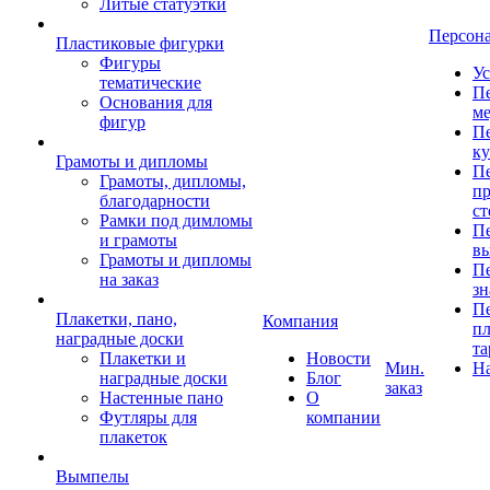
Литые статуэтки
Персон
Пластиковые фигурки
Фигуры
Ус
тематические
Пе
Основания для
ме
фигур
Пе
к
Грамоты и дипломы
Пе
Грамоты, дипломы,
пр
благодарности
ст
Рамки под димломы
Пе
и грамоты
в
Грамоты и дипломы
Пе
на заказ
зн
Пе
Плакетки, пано,
Компания
пл
наградные доски
та
Плакетки и
Новости
Мин.
Н
наградные доски
Блог
заказ
Настенные пано
О
Футляры для
компании
плакеток
Вымпелы