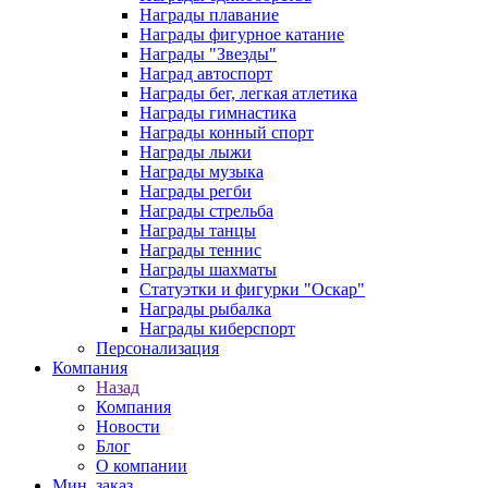
Награды плавание
Награды фигурное катание
Награды "Звезды"
Наград автоспорт
Награды бег, легкая атлетика
Награды гимнастика
Награды конный спорт
Награды лыжи
Награды музыка
Награды регби
Награды стрельба
Награды танцы
Награды теннис
Награды шахматы
Статуэтки и фигурки "Оскар"
Награды рыбалка
Награды киберспорт
Персонализация
Компания
Назад
Компания
Новости
Блог
О компании
Мин. заказ