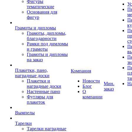
Фигуры
Ус
тематические
Пе
Основания для
ме
фигур
Пе
к
Грамоты и дипломы
Пе
Грамоты, дипломы,
пр
благодарности
ст
Рамки под димломы
Пе
и грамоты
в
Грамоты и дипломы
Пе
на заказ
зн
Пе
Плакетки, пано,
Компания
пл
наградные доски
та
Плакетки и
Новости
Мин.
Н
наградные доски
Блог
заказ
Настенные пано
О
Футляры для
компании
плакеток
Вымпелы
Тарелки
Тарелки наградные