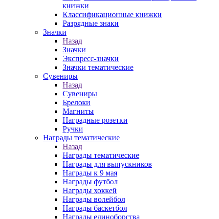
книжки
Классификационные книжки
Разрядные знаки
Значки
Назад
Значки
Экспресс-значки
Значки тематические
Сувениры
Назад
Сувениры
Брелоки
Магниты
Наградные розетки
Ручки
Награды тематические
Назад
Награды тематические
Награды для выпускников
Награды к 9 мая
Награды футбол
Награды хоккей
Награды волейбол
Награды баскетбол
Награды единоборства