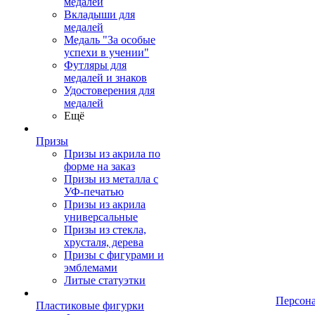
медалей
Вкладыши для
медалей
Медаль "За особые
успехи в учении"
Футляры для
медалей и знаков
Удостоверения для
медалей
Ещё
Призы
Призы из акрила по
форме на заказ
Призы из металла с
УФ-печатью
Призы из акрила
универсальные
Призы из стекла,
хрусталя, дерева
Призы с фигурами и
эмблемами
Литые статуэтки
Персон
Пластиковые фигурки