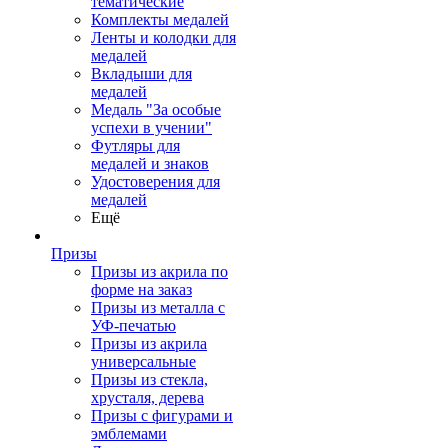
тематические
Комплекты медалей
Ленты и колодки для
медалей
Вкладыши для
медалей
Медаль "За особые
успехи в учении"
Футляры для
медалей и знаков
Удостоверения для
медалей
Ещё
Призы
Призы из акрила по
форме на заказ
Призы из металла с
УФ-печатью
Призы из акрила
универсальные
Призы из стекла,
хрусталя, дерева
Призы с фигурами и
эмблемами