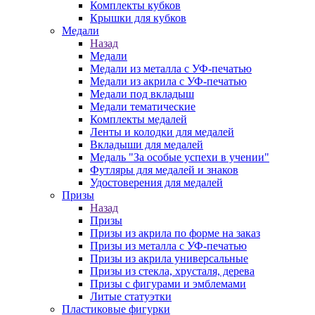
Комплекты кубков
Крышки для кубков
Медали
Назад
Медали
Медали из металла с УФ-печатью
Медали из акрила с УФ-печатью
Медали под вкладыш
Медали тематические
Комплекты медалей
Ленты и колодки для медалей
Вкладыши для медалей
Медаль "За особые успехи в учении"
Футляры для медалей и знаков
Удостоверения для медалей
Призы
Назад
Призы
Призы из акрила по форме на заказ
Призы из металла с УФ-печатью
Призы из акрила универсальные
Призы из стекла, хрусталя, дерева
Призы с фигурами и эмблемами
Литые статуэтки
Пластиковые фигурки