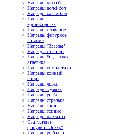
Награды хоккей
Награды волейбол
Награды баскетбол
Награды
единоборства
Награды плавание
Награды фигурное
катание
Награды "Звезды"
Наград автоспорт
Награды бег, легкая
атлетика
Награды гимнастика
Награды конный
спорт
Награды лыжи
Награды музыка
Награды регби
Награды стрельба
Награды танцы
Награды теннис
Награды шахматы
Статуэтки и
фигурки "Оскар"
Награды рыбалка