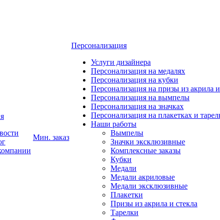
Персонализация
Услуги дизайнера
Персонализация на медалях
Персонализация на кубки
Персонализация на призы из акрила и
Персонализация на вымпелы
Персонализация на значках
Персонализация на плакетках и тарел
я
Наши работы
вости
Вымпелы
Мин. заказ
ог
Значки эксклюзивные
компании
Комплексные заказы
Кубки
Медали
Медали акриловые
Медали эксклюзивные
Плакетки
Призы из акрила и стекла
Тарелки