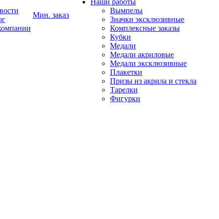
Наши работы
вости
Вымпелы
Мин. заказ
ог
Значки эксклюзивные
компании
Комплексные заказы
Кубки
Медали
Медали акриловые
Медали эксклюзивные
Плакетки
Призы из акрила и стекла
Тарелки
Фигурки