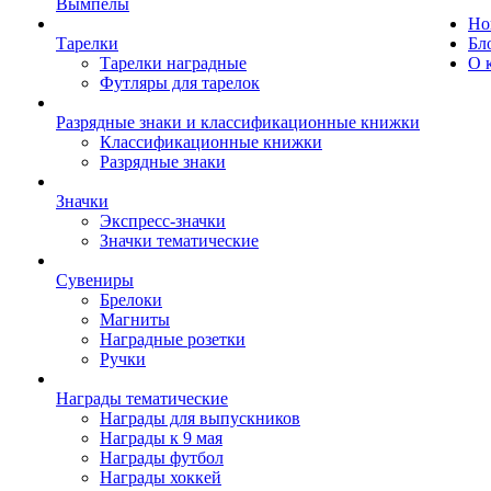
Вымпелы
Но
Тарелки
Бл
Тарелки наградные
О 
Футляры для тарелок
Разрядные знаки и классификационные книжки
Классификационные книжки
Разрядные знаки
Значки
Экспресс-значки
Значки тематические
Сувениры
Брелоки
Магниты
Наградные розетки
Ручки
Награды тематические
Награды для выпускников
Награды к 9 мая
Награды футбол
Награды хоккей