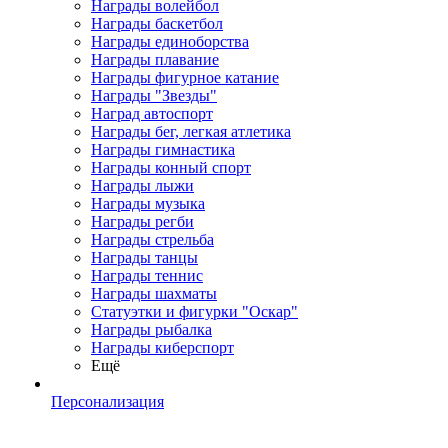
Награды волейбол
Награды баскетбол
Награды единоборства
Награды плавание
Награды фигурное катание
Награды "Звезды"
Наград автоспорт
Награды бег, легкая атлетика
Награды гимнастика
Награды конный спорт
Награды лыжи
Награды музыка
Награды регби
Награды стрельба
Награды танцы
Награды теннис
Награды шахматы
Статуэтки и фигурки "Оскар"
Награды рыбалка
Награды киберспорт
Ещё
Персонализация