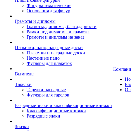
Пластиковые фигурки
Фигуры тематические
Основания для фигур
Грамоты и дипломы
Грамоты, дипломы, благодарности
Рамки под димломы и грамоты
Грамоты и дипломы на заказ
Плакетки, пано, наградные доски
Плакетки и наградные доски
Настенные пано
Футляры для плакеток
Компани
Вымпелы
Но
Тарелки
Бл
Тарелки наградные
О 
Футляры для тарелок
Разрядные знаки и классификационные книжки
Классификационные книжки
Разрядные знаки
Значки