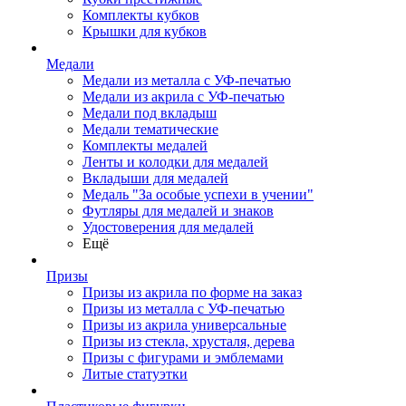
Комплекты кубков
Крышки для кубков
Медали
Медали из металла с УФ-печатью
Медали из акрила с УФ-печатью
Медали под вкладыш
Медали тематические
Комплекты медалей
Ленты и колодки для медалей
Вкладыши для медалей
Медаль "За особые успехи в учении"
Футляры для медалей и знаков
Удостоверения для медалей
Ещё
Призы
Призы из акрила по форме на заказ
Призы из металла с УФ-печатью
Призы из акрила универсальные
Призы из стекла, хрусталя, дерева
Призы с фигурами и эмблемами
Литые статуэтки