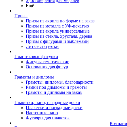
Удостоверения для медалей
Ещё
Призы
Призы из акрила по форме на заказ
Призы из металла с УФ-печатью
Призы из акрила универсальные
Призы из стекла, хрусталя, дерева
Призы с фигурами и эмблемами
Литые статуэтки
Пластиковые фигурки
Фигуры тематические
Основания для фигур
Грамоты и дипломы
Грамоты, дипломы, благодарности
Рамки под димломы и грамоты
Грамоты и дипломы на заказ
Плакетки, пано, наградные доски
Плакетки и наградные доски
Настенные пано
Футляры для плакеток
Компани