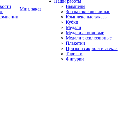
Наши работы
вости
Вымпелы
Мин. заказ
ог
Значки эксклюзивные
компании
Комплексные заказы
Кубки
Медали
Медали акриловые
Медали эксклюзивные
Плакетки
Призы из акрила и стекла
Тарелки
Фигурки