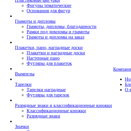
Пластиковые фигурки
Фигуры тематические
Основания для фигур
Грамоты и дипломы
Грамоты, дипломы, благодарности
Рамки под димломы и грамоты
Грамоты и дипломы на заказ
Плакетки, пано, наградные доски
Плакетки и наградные доски
Настенные пано
Футляры для плакеток
Компани
Вымпелы
Но
Тарелки
Бл
Тарелки наградные
О 
Футляры для тарелок
Разрядные знаки и классификационные книжки
Классификационные книжки
Разрядные знаки
Значки