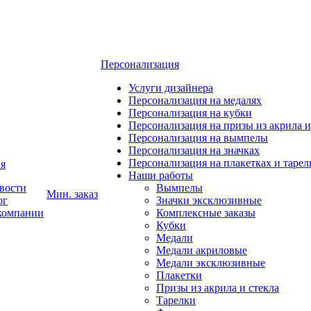
Персонализация
Услуги дизайнера
Персонализация на медалях
Персонализация на кубки
Персонализация на призы из акрила и
Персонализация на вымпелы
Персонализация на значках
Персонализация на плакетках и тарел
я
Наши работы
вости
Вымпелы
Мин. заказ
ог
Значки эксклюзивные
компании
Комплексные заказы
Кубки
Медали
Медали акриловые
Медали эксклюзивные
Плакетки
Призы из акрила и стекла
Тарелки