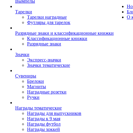
Вымпелы
Но
Тарелки
Бл
Тарелки наградные
О 
Футляры для тарелок
Разрядные знаки и классификационные книжки
Классификационные книжки
Разрядные знаки
Значки
Экспресс-значки
Значки тематические
Сувениры
Брелоки
Магниты
Наградные розетки
Ручки
Награды тематические
Награды для выпускников
Награды к 9 мая
Награды футбол
Награды хоккей