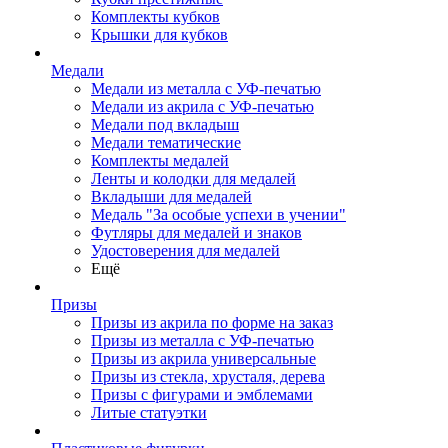
Комплекты кубков
Крышки для кубков
Медали
Медали из металла с УФ-печатью
Медали из акрила с УФ-печатью
Медали под вкладыш
Медали тематические
Комплекты медалей
Ленты и колодки для медалей
Вкладыши для медалей
Медаль "За особые успехи в учении"
Футляры для медалей и знаков
Удостоверения для медалей
Ещё
Призы
Призы из акрила по форме на заказ
Призы из металла с УФ-печатью
Призы из акрила универсальные
Призы из стекла, хрусталя, дерева
Призы с фигурами и эмблемами
Литые статуэтки