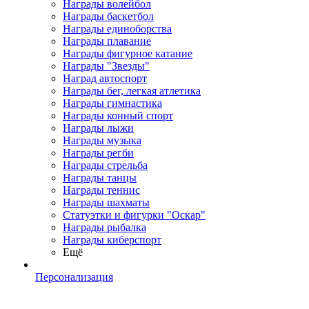
Награды волейбол
Награды баскетбол
Награды единоборства
Награды плавание
Награды фигурное катание
Награды "Звезды"
Наград автоспорт
Награды бег, легкая атлетика
Награды гимнастика
Награды конный спорт
Награды лыжи
Награды музыка
Награды регби
Награды стрельба
Награды танцы
Награды теннис
Награды шахматы
Статуэтки и фигурки "Оскар"
Награды рыбалка
Награды киберспорт
Ещё
Персонализация