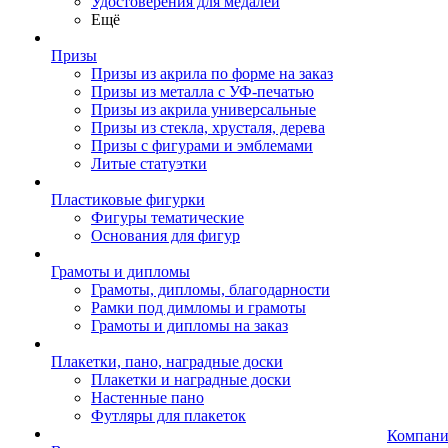
Удостоверения для медалей
Ещё
Призы
Призы из акрила по форме на заказ
Призы из металла с УФ-печатью
Призы из акрила универсальные
Призы из стекла, хрусталя, дерева
Призы с фигурами и эмблемами
Литые статуэтки
Пластиковые фигурки
Фигуры тематические
Основания для фигур
Грамоты и дипломы
Грамоты, дипломы, благодарности
Рамки под димломы и грамоты
Грамоты и дипломы на заказ
Плакетки, пано, наградные доски
Плакетки и наградные доски
Настенные пано
Футляры для плакеток
Компани