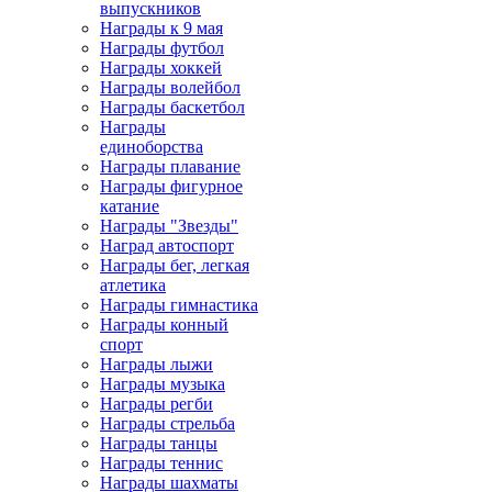
выпускников
Награды к 9 мая
Награды футбол
Награды хоккей
Награды волейбол
Награды баскетбол
Награды
единоборства
Награды плавание
Награды фигурное
катание
Награды "Звезды"
Наград автоспорт
Награды бег, легкая
атлетика
Награды гимнастика
Награды конный
спорт
Награды лыжи
Награды музыка
Награды регби
Награды стрельба
Награды танцы
Награды теннис
Награды шахматы