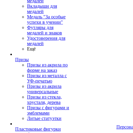
медалей
Вкладыши для
медалей
Медаль "За особые
успехи в учении"
Футляры для
медалей и знаков
Удостоверения для
медалей
Ещё
Призы
Призы из акрила по
форме на заказ
Призы из металла с
УФ-печатью
Призы из акрила
универсальные
Призы из стекла,
хрусталя, дерева
Призы с фигурами и
эмблемами
Литые статуэтки
Персон
Пластиковые фигурки