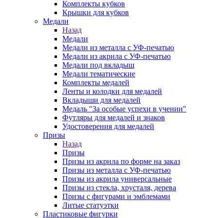
Комплекты кубков
Крышки для кубков
Медали
Назад
Медали
Медали из металла с УФ-печатью
Медали из акрила с УФ-печатью
Медали под вкладыш
Медали тематические
Комплекты медалей
Ленты и колодки для медалей
Вкладыши для медалей
Медаль "За особые успехи в учении"
Футляры для медалей и знаков
Удостоверения для медалей
Призы
Назад
Призы
Призы из акрила по форме на заказ
Призы из металла с УФ-печатью
Призы из акрила универсальные
Призы из стекла, хрусталя, дерева
Призы с фигурами и эмблемами
Литые статуэтки
Пластиковые фигурки