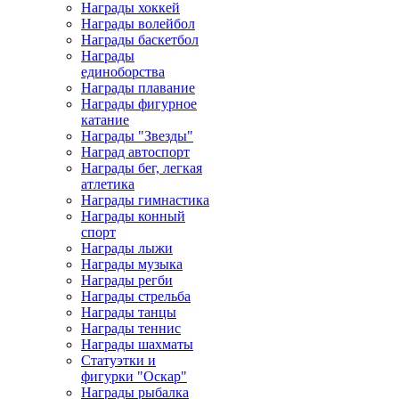
Награды хоккей
Награды волейбол
Награды баскетбол
Награды
единоборства
Награды плавание
Награды фигурное
катание
Награды "Звезды"
Наград автоспорт
Награды бег, легкая
атлетика
Награды гимнастика
Награды конный
спорт
Награды лыжи
Награды музыка
Награды регби
Награды стрельба
Награды танцы
Награды теннис
Награды шахматы
Статуэтки и
фигурки "Оскар"
Награды рыбалка