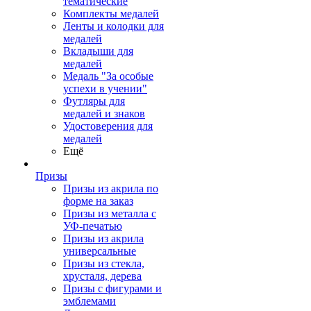
тематические
Комплекты медалей
Ленты и колодки для
медалей
Вкладыши для
медалей
Медаль "За особые
успехи в учении"
Футляры для
медалей и знаков
Удостоверения для
медалей
Ещё
Призы
Призы из акрила по
форме на заказ
Призы из металла с
УФ-печатью
Призы из акрила
универсальные
Призы из стекла,
хрусталя, дерева
Призы с фигурами и
эмблемами