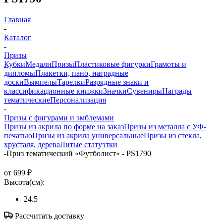
Главная
-
Каталог
-
Призы
Кубки
Медали
Призы
Пластиковые фигурки
Грамоты и
дипломы
Плакетки, пано, наградные
доски
Вымпелы
Тарелки
Разрядные знаки и
классификационные книжки
Значки
Сувениры
Награды
тематические
Персонализация
-
Призы с фигурами и эмблемами
Призы из акрила по форме на заказ
Призы из металла с УФ-
печатью
Призы из акрила универсальные
Призы из стекла,
хрусталя, дерева
Литые статуэтки
-
Приз тематический «Футболист» - PS1790
от
699 ₽
Высота(см):
24.5
Рассчитать доставку