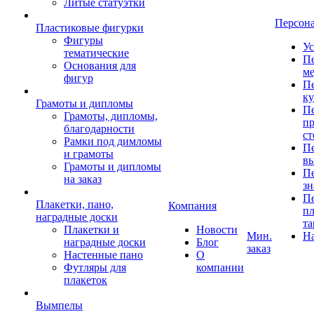
Литые статуэтки
Персон
Пластиковые фигурки
Фигуры
Ус
тематические
Пе
Основания для
ме
фигур
Пе
к
Грамоты и дипломы
Пе
Грамоты, дипломы,
пр
благодарности
ст
Рамки под димломы
Пе
и грамоты
в
Грамоты и дипломы
Пе
на заказ
зн
Пе
Плакетки, пано,
Компания
пл
наградные доски
та
Плакетки и
Новости
Мин.
Н
наградные доски
Блог
заказ
Настенные пано
О
Футляры для
компании
плакеток
Вымпелы