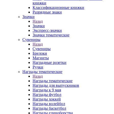
книжки
Классификационные книжки
Разрядные знаки
Значки
Назад
Значки
Экспресс-значки
Значки тематические
Сувениры
Назад
Сувениры
Брелоки
Магниты
Наградные розетки
Ручки
Награды тематические
Назад
Награды тематические
Награды для выпускников
Награды к 9 мая
Награды футбол
Награды хоккей
Награды волейбол
Награды баскетбол
Награды единоборства