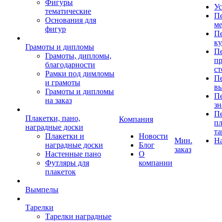
Фигуры
Ус
тематические
Пе
Основания для
ме
фигур
Пе
к
Грамоты и дипломы
Пе
Грамоты, дипломы,
пр
благодарности
ст
Рамки под димломы
Пе
и грамоты
в
Грамоты и дипломы
Пе
на заказ
зн
Пе
Плакетки, пано,
Компания
пл
наградные доски
та
Плакетки и
Новости
Мин.
Н
наградные доски
Блог
заказ
Настенные пано
О
Футляры для
компании
плакеток
Вымпелы
Тарелки
Тарелки наградные