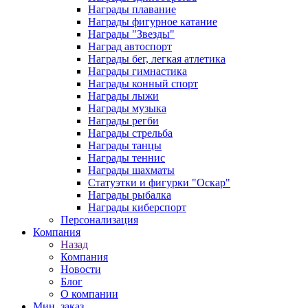
Награды плавание
Награды фигурное катание
Награды "Звезды"
Наград автоспорт
Награды бег, легкая атлетика
Награды гимнастика
Награды конный спорт
Награды лыжи
Награды музыка
Награды регби
Награды стрельба
Награды танцы
Награды теннис
Награды шахматы
Статуэтки и фигурки "Оскар"
Награды рыбалка
Награды киберспорт
Персонализация
Компания
Назад
Компания
Новости
Блог
О компании
Мин. заказ