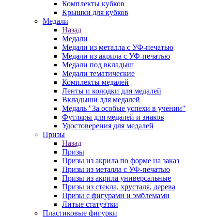
Комплекты кубков
Крышки для кубков
Медали
Назад
Медали
Медали из металла с УФ-печатью
Медали из акрила с УФ-печатью
Медали под вкладыш
Медали тематические
Комплекты медалей
Ленты и колодки для медалей
Вкладыши для медалей
Медаль "За особые успехи в учении"
Футляры для медалей и знаков
Удостоверения для медалей
Призы
Назад
Призы
Призы из акрила по форме на заказ
Призы из металла с УФ-печатью
Призы из акрила универсальные
Призы из стекла, хрусталя, дерева
Призы с фигурами и эмблемами
Литые статуэтки
Пластиковые фигурки