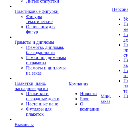
Литые статуэтки
Персон
Пластиковые фигурки
Фигуры
Ус
тематические
Пе
Основания для
ме
фигур
Пе
к
Грамоты и дипломы
Пе
Грамоты, дипломы,
пр
благодарности
ст
Рамки под димломы
Пе
и грамоты
в
Грамоты и дипломы
Пе
на заказ
зн
Пе
Плакетки, пано,
Компания
пл
наградные доски
та
Плакетки и
Новости
Мин.
Н
наградные доски
Блог
заказ
Настенные пано
О
Футляры для
компании
плакеток
Вымпелы