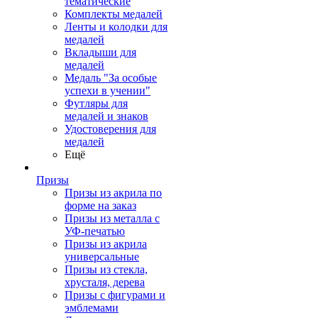
тематические
Комплекты медалей
Ленты и колодки для
медалей
Вкладыши для
медалей
Медаль "За особые
успехи в учении"
Футляры для
медалей и знаков
Удостоверения для
медалей
Ещё
Призы
Призы из акрила по
форме на заказ
Призы из металла с
УФ-печатью
Призы из акрила
универсальные
Призы из стекла,
хрусталя, дерева
Призы с фигурами и
эмблемами