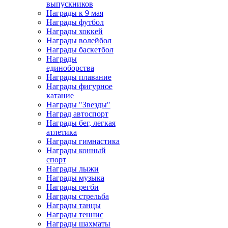
выпускников
Награды к 9 мая
Награды футбол
Награды хоккей
Награды волейбол
Награды баскетбол
Награды
единоборства
Награды плавание
Награды фигурное
катание
Награды "Звезды"
Наград автоспорт
Награды бег, легкая
атлетика
Награды гимнастика
Награды конный
спорт
Награды лыжи
Награды музыка
Награды регби
Награды стрельба
Награды танцы
Награды теннис
Награды шахматы