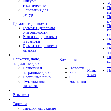
Фигуры
Ус
тематические
Пе
Основания для
ме
фигур
Пе
к
Грамоты и дипломы
Пе
Грамоты, дипломы,
пр
благодарности
ст
Рамки под димломы
Пе
и грамоты
в
Грамоты и дипломы
Пе
на заказ
зн
Пе
Плакетки, пано,
Компания
пл
наградные доски
та
Плакетки и
Новости
Мин.
Н
наградные доски
Блог
заказ
Настенные пано
О
Футляры для
компании
плакеток
Вымпелы
Тарелки
Тарелки наградные