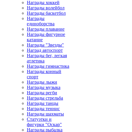
Награды хоккей
Награды волейбол
Награды баскетбол
Награды
единоборства
Награды плавание
Награды фигурное
катание
Награды "Звезды"
Наград автоспорт
Награды бег, легкая
атлетика
Награды гимнастика
Награды конный
спорт
Награды лыжи
Награды музыка
Награды регби
Награды стрельба
Награды танцы
Награды теннис
Награды шахматы
Статуэтки и
фигурки "Оскар"
Награды рыбалка