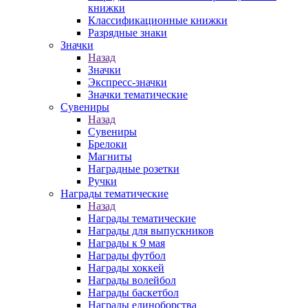
книжки
Классификационные книжки
Разрядные знаки
Значки
Назад
Значки
Экспресс-значки
Значки тематические
Сувениры
Назад
Сувениры
Брелоки
Магниты
Наградные розетки
Ручки
Награды тематические
Назад
Награды тематические
Награды для выпускников
Награды к 9 мая
Награды футбол
Награды хоккей
Награды волейбол
Награды баскетбол
Награды единоборства