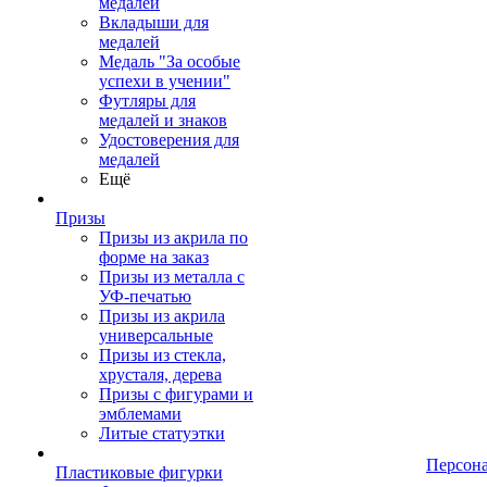
медалей
Вкладыши для
медалей
Медаль "За особые
успехи в учении"
Футляры для
медалей и знаков
Удостоверения для
медалей
Ещё
Призы
Призы из акрила по
форме на заказ
Призы из металла с
УФ-печатью
Призы из акрила
универсальные
Призы из стекла,
хрусталя, дерева
Призы с фигурами и
эмблемами
Литые статуэтки
Персон
Пластиковые фигурки