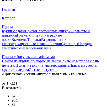
Главная
-
Каталог
-
Призы
Кубки
Медали
Призы
Пластиковые фигурки
Грамоты и
дипломы
Плакетки, пано, наградные
доски
Вымпелы
Тарелки
Разрядные знаки и
классификационные книжки
Значки
Сувениры
Награды
тематические
Персонализация
-
Призы с фигурами и эмблемами
Призы из акрила по форме на заказ
Призы из металла с УФ-
печатью
Призы из акрила универсальные
Призы из стекла,
хрусталя, дерева
Литые статуэтки
-
Приз тематический «Футбольный мяч» - PS1789-Z
от
1 722 ₽
Высота(см):
24
26.5
32