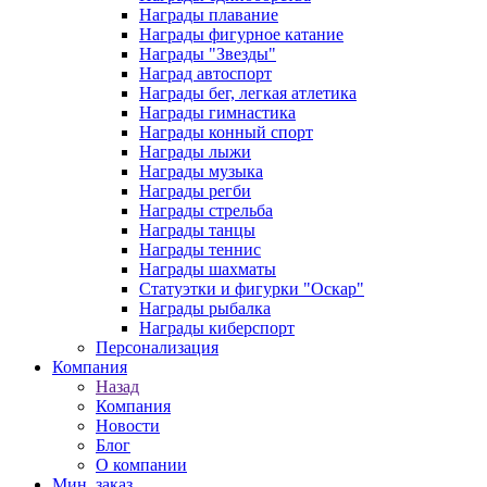
Награды плавание
Награды фигурное катание
Награды "Звезды"
Наград автоспорт
Награды бег, легкая атлетика
Награды гимнастика
Награды конный спорт
Награды лыжи
Награды музыка
Награды регби
Награды стрельба
Награды танцы
Награды теннис
Награды шахматы
Статуэтки и фигурки "Оскар"
Награды рыбалка
Награды киберспорт
Персонализация
Компания
Назад
Компания
Новости
Блог
О компании
Мин. заказ