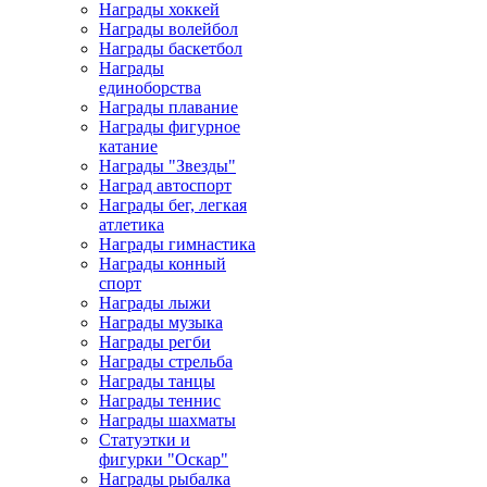
Награды хоккей
Награды волейбол
Награды баскетбол
Награды
единоборства
Награды плавание
Награды фигурное
катание
Награды "Звезды"
Наград автоспорт
Награды бег, легкая
атлетика
Награды гимнастика
Награды конный
спорт
Награды лыжи
Награды музыка
Награды регби
Награды стрельба
Награды танцы
Награды теннис
Награды шахматы
Статуэтки и
фигурки "Оскар"
Награды рыбалка