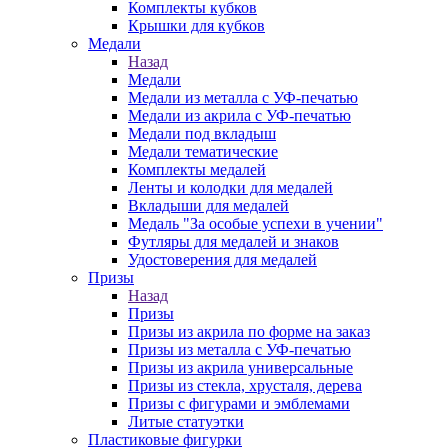
Комплекты кубков
Крышки для кубков
Медали
Назад
Медали
Медали из металла с УФ-печатью
Медали из акрила с УФ-печатью
Медали под вкладыш
Медали тематические
Комплекты медалей
Ленты и колодки для медалей
Вкладыши для медалей
Медаль "За особые успехи в учении"
Футляры для медалей и знаков
Удостоверения для медалей
Призы
Назад
Призы
Призы из акрила по форме на заказ
Призы из металла с УФ-печатью
Призы из акрила универсальные
Призы из стекла, хрусталя, дерева
Призы с фигурами и эмблемами
Литые статуэтки
Пластиковые фигурки