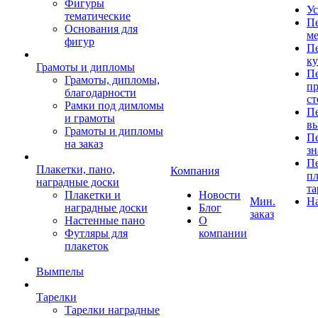
Фигуры
Ус
тематические
Пе
Основания для
ме
фигур
Пе
к
Грамоты и дипломы
Пе
Грамоты, дипломы,
пр
благодарности
ст
Рамки под димломы
Пе
и грамоты
в
Грамоты и дипломы
Пе
на заказ
зн
Пе
Плакетки, пано,
Компания
пл
наградные доски
та
Плакетки и
Новости
Мин.
Н
наградные доски
Блог
заказ
Настенные пано
О
Футляры для
компании
плакеток
Вымпелы
Тарелки
Тарелки наградные