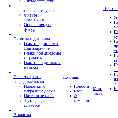
Литые статуэтки
Персон
Пластиковые фигурки
Фигуры
Ус
тематические
Пе
Основания для
ме
фигур
Пе
к
Грамоты и дипломы
Пе
Грамоты, дипломы,
пр
благодарности
ст
Рамки под димломы
Пе
и грамоты
в
Грамоты и дипломы
Пе
на заказ
зн
Пе
Плакетки, пано,
Компания
пл
наградные доски
та
Плакетки и
Новости
Мин.
Н
наградные доски
Блог
заказ
Настенные пано
О
Футляры для
компании
плакеток
Вымпелы