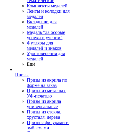
тематические
Комплекты медалей
Ленты и колодки для
медалей
Вкладыши для
медалей
Медаль "За особые
успехи в учении"
Футляры для
медалей и знаков
Удостоверения для
медалей
Ещё
Призы
Призы из акрила по
форме на заказ
Призы из металла с
УФ-печатью
Призы из акрила
универсальные
Призы из стекла,
хрусталя, дерева
Призы с фигурами и
эмблемами