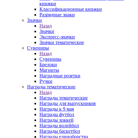
книжки
Классификационные книжки
Разрядные знаки
Значки
Назад
Значки
Экспресс-значки
Значки тематические
Сувениры
Назад
Сувениры
Брелоки
Магниты
Наградные розетки
Ручки
Награды тематические
Назад
Награды тематические
Награды для выпускников
Награды к 9 мая
Награды футбол
Награды хоккей
Награды волейбол
Награды баскетбол
Награды единоборства