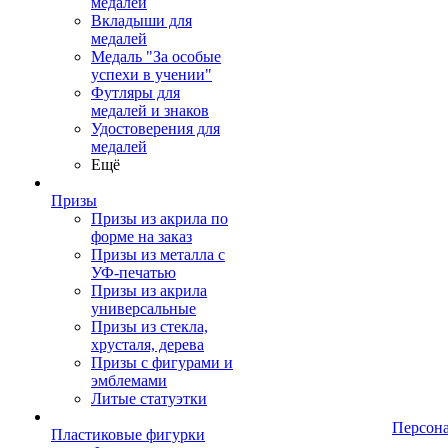
медалей
Вкладыши для
медалей
Медаль "За особые
успехи в учении"
Футляры для
медалей и знаков
Удостоверения для
медалей
Ещё
Призы
Призы из акрила по
форме на заказ
Призы из металла с
УФ-печатью
Призы из акрила
универсальные
Призы из стекла,
хрусталя, дерева
Призы с фигурами и
эмблемами
Литые статуэтки
Персон
Пластиковые фигурки