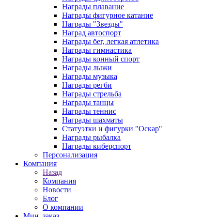
Награды плавание
Награды фигурное катание
Награды "Звезды"
Наград автоспорт
Награды бег, легкая атлетика
Награды гимнастика
Награды конный спорт
Награды лыжи
Награды музыка
Награды регби
Награды стрельба
Награды танцы
Награды теннис
Награды шахматы
Статуэтки и фигурки "Оскар"
Награды рыбалка
Награды киберспорт
Персонализация
Компания
Назад
Компания
Новости
Блог
О компании
Мин. заказ