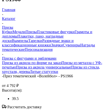
Главная
-
Каталог
-
Призы
Кубки
Медали
Призы
Пластиковые фигурки
Грамоты и
дипломы
Плакетки, пано, наградные
доски
Вымпелы
Тарелки
Разрядные знаки и
классификационные книжки
Значки
Сувениры
Награды
тематические
Персонализация
-
Призы с фигурами и эмблемами
Призы из акрила по форме на заказ
Призы из металла с УФ-
печатью
Призы из акрила универсальные
Призы из стекла,
хрусталя, дерева
Литые статуэтки
-
Приз тематический «Волейбол» - PS1966
от
4 792 ₽
Высота(см):
39.5
Рассчитать доставку