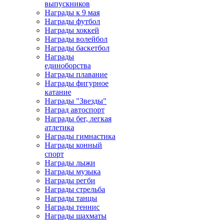
выпускников
Награды к 9 мая
Награды футбол
Награды хоккей
Награды волейбол
Награды баскетбол
Награды
единоборства
Награды плавание
Награды фигурное
катание
Награды "Звезды"
Наград автоспорт
Награды бег, легкая
атлетика
Награды гимнастика
Награды конный
спорт
Награды лыжи
Награды музыка
Награды регби
Награды стрельба
Награды танцы
Награды теннис
Награды шахматы