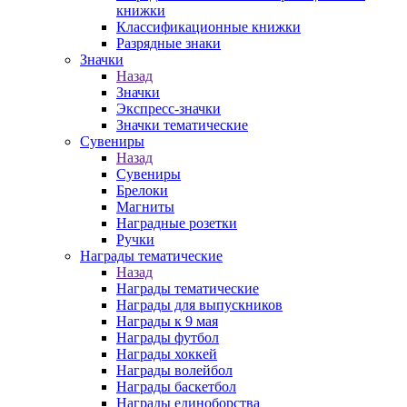
книжки
Классификационные книжки
Разрядные знаки
Значки
Назад
Значки
Экспресс-значки
Значки тематические
Сувениры
Назад
Сувениры
Брелоки
Магниты
Наградные розетки
Ручки
Награды тематические
Назад
Награды тематические
Награды для выпускников
Награды к 9 мая
Награды футбол
Награды хоккей
Награды волейбол
Награды баскетбол
Награды единоборства