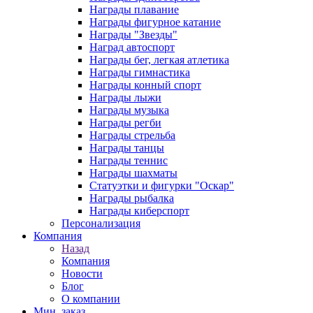
Награды плавание
Награды фигурное катание
Награды "Звезды"
Наград автоспорт
Награды бег, легкая атлетика
Награды гимнастика
Награды конный спорт
Награды лыжи
Награды музыка
Награды регби
Награды стрельба
Награды танцы
Награды теннис
Награды шахматы
Статуэтки и фигурки "Оскар"
Награды рыбалка
Награды киберспорт
Персонализация
Компания
Назад
Компания
Новости
Блог
О компании
Мин. заказ