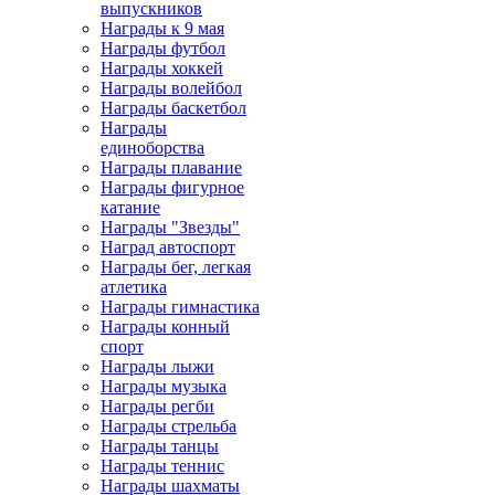
выпускников
Награды к 9 мая
Награды футбол
Награды хоккей
Награды волейбол
Награды баскетбол
Награды
единоборства
Награды плавание
Награды фигурное
катание
Награды "Звезды"
Наград автоспорт
Награды бег, легкая
атлетика
Награды гимнастика
Награды конный
спорт
Награды лыжи
Награды музыка
Награды регби
Награды стрельба
Награды танцы
Награды теннис
Награды шахматы