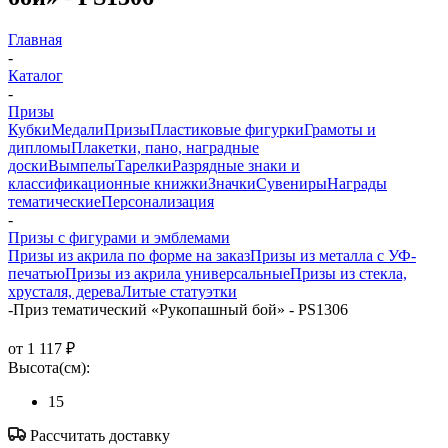
Главная
-
Каталог
-
Призы
Кубки
Медали
Призы
Пластиковые фигурки
Грамоты и
дипломы
Плакетки, пано, наградные
доски
Вымпелы
Тарелки
Разрядные знаки и
классификационные книжки
Значки
Сувениры
Награды
тематические
Персонализация
-
Призы с фигурами и эмблемами
Призы из акрила по форме на заказ
Призы из металла с УФ-
печатью
Призы из акрила универсальные
Призы из стекла,
хрусталя, дерева
Литые статуэтки
-
Приз тематический «Рукопашный бой» - PS1306
от
1 117 ₽
Высота(см):
15
Рассчитать доставку