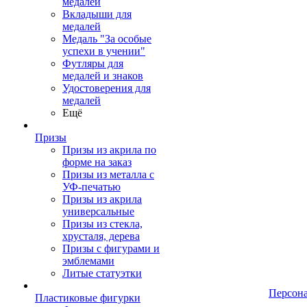
медалей
Вкладыши для
медалей
Медаль "За особые
успехи в учении"
Футляры для
медалей и знаков
Удостоверения для
медалей
Ещё
Призы
Призы из акрила по
форме на заказ
Призы из металла с
УФ-печатью
Призы из акрила
универсальные
Призы из стекла,
хрусталя, дерева
Призы с фигурами и
эмблемами
Литые статуэтки
Персон
Пластиковые фигурки