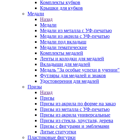
Комплекты кубков
Крышки для кубков
Медали
Назад
Медали
Медали из металла с УФ-печатью
Медали из акрила с УФ-печатью
Медали под вкладыш
Медали тематические
Комплекты медалей
Ленты и колодки для медалей
Вкладыши для медалей
Медаль "За особые успехи в учении"
Футляры для медалей и знаков
Удостоверения для медалей
Призы
Назад
Призы
Призы из акрила по форме на заказ
Призы из металла с УФ-печатью
Призы из акрила универсальные
Призы из стекла, хрусталя, дерева
Призы с фигурами и эмблемами
Литые статуэтки
Пластиковые фигурки