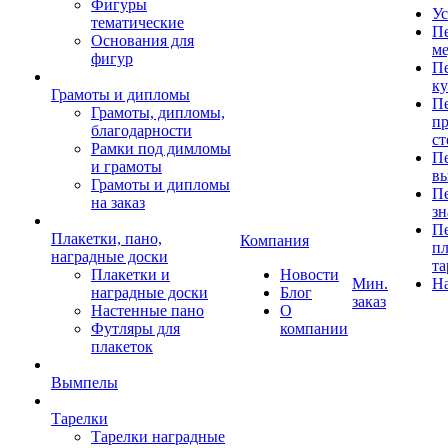
Фигуры
Ус
тематические
Пе
Основания для
ме
фигур
Пе
к
Грамоты и дипломы
Пе
Грамоты, дипломы,
пр
благодарности
ст
Рамки под димломы
Пе
и грамоты
в
Грамоты и дипломы
Пе
на заказ
зн
Пе
Плакетки, пано,
Компания
пл
наградные доски
та
Плакетки и
Новости
Мин.
Н
наградные доски
Блог
заказ
Настенные пано
О
Футляры для
компании
плакеток
Вымпелы
Тарелки
Тарелки наградные