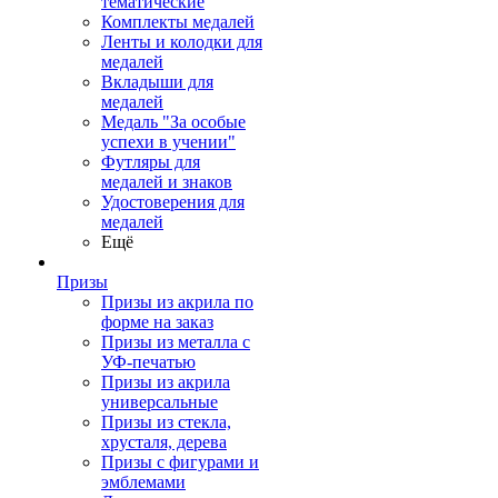
тематические
Комплекты медалей
Ленты и колодки для
медалей
Вкладыши для
медалей
Медаль "За особые
успехи в учении"
Футляры для
медалей и знаков
Удостоверения для
медалей
Ещё
Призы
Призы из акрила по
форме на заказ
Призы из металла с
УФ-печатью
Призы из акрила
универсальные
Призы из стекла,
хрусталя, дерева
Призы с фигурами и
эмблемами