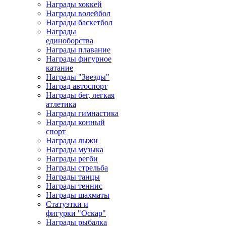
Награды хоккей
Награды волейбол
Награды баскетбол
Награды
единоборства
Награды плавание
Награды фигурное
катание
Награды "Звезды"
Наград автоспорт
Награды бег, легкая
атлетика
Награды гимнастика
Награды конный
спорт
Награды лыжи
Награды музыка
Награды регби
Награды стрельба
Награды танцы
Награды теннис
Награды шахматы
Статуэтки и
фигурки "Оскар"
Награды рыбалка