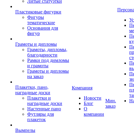
Литые статуэтки
Персон
Пластиковые фигурки
Фигуры
Ус
тематические
Пе
Основания для
ме
фигур
Пе
к
Грамоты и дипломы
Пе
Грамоты, дипломы,
пр
благодарности
ст
Рамки под димломы
Пе
и грамоты
в
Грамоты и дипломы
Пе
на заказ
зн
Пе
Плакетки, пано,
Компания
пл
наградные доски
та
Плакетки и
Новости
Мин.
Н
наградные доски
Блог
заказ
Настенные пано
О
Футляры для
компании
плакеток
Вымпелы