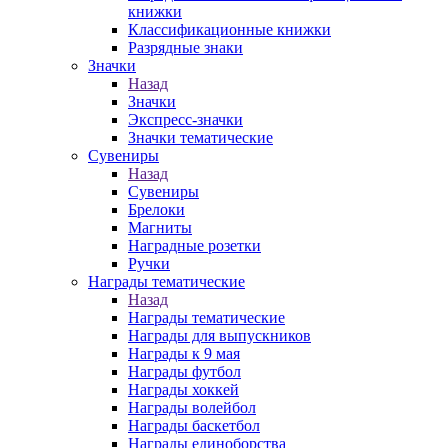
книжки
Классификационные книжки
Разрядные знаки
Значки
Назад
Значки
Экспресс-значки
Значки тематические
Сувениры
Назад
Сувениры
Брелоки
Магниты
Наградные розетки
Ручки
Награды тематические
Назад
Награды тематические
Награды для выпускников
Награды к 9 мая
Награды футбол
Награды хоккей
Награды волейбол
Награды баскетбол
Награды единоборства