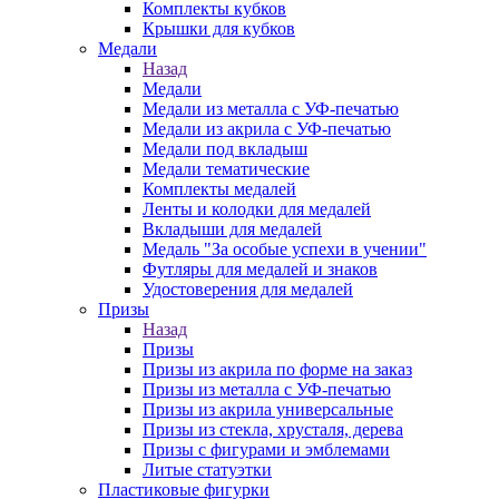
Комплекты кубков
Крышки для кубков
Медали
Назад
Медали
Медали из металла с УФ-печатью
Медали из акрила с УФ-печатью
Медали под вкладыш
Медали тематические
Комплекты медалей
Ленты и колодки для медалей
Вкладыши для медалей
Медаль "За особые успехи в учении"
Футляры для медалей и знаков
Удостоверения для медалей
Призы
Назад
Призы
Призы из акрила по форме на заказ
Призы из металла с УФ-печатью
Призы из акрила универсальные
Призы из стекла, хрусталя, дерева
Призы с фигурами и эмблемами
Литые статуэтки
Пластиковые фигурки