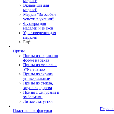
медалей
Вкладыши для
медалей
Медаль "За особые
успехи в учении"
Футляры для
медалей и знаков
Удостоверения для
медалей
Ещё
Призы
Призы из акрила по
форме на заказ
Призы из металла с
УФ-печатью
Призы из акрила
универсальные
Призы из стекла,
хрусталя, дерева
Призы с фигурами и
эмблемами
Литые статуэтки
Персон
Пластиковые фигурки