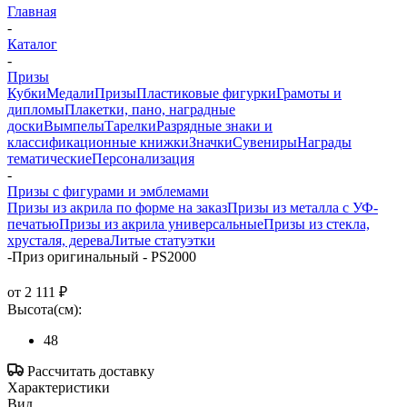
Главная
-
Каталог
-
Призы
Кубки
Медали
Призы
Пластиковые фигурки
Грамоты и
дипломы
Плакетки, пано, наградные
доски
Вымпелы
Тарелки
Разрядные знаки и
классификационные книжки
Значки
Сувениры
Награды
тематические
Персонализация
-
Призы с фигурами и эмблемами
Призы из акрила по форме на заказ
Призы из металла с УФ-
печатью
Призы из акрила универсальные
Призы из стекла,
хрусталя, дерева
Литые статуэтки
-
Приз оригинальный - PS2000
от
2 111 ₽
Высота(см):
48
Рассчитать доставку
Характеристики
Вид