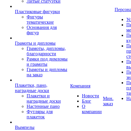
Литые статуэтки
Персон
Пластиковые фигурки
Фигуры
Ус
тематические
Пе
Основания для
ме
фигур
Пе
к
Грамоты и дипломы
Пе
Грамоты, дипломы,
пр
благодарности
ст
Рамки под димломы
Пе
и грамоты
в
Грамоты и дипломы
Пе
на заказ
зн
Пе
Плакетки, пано,
Компания
пл
наградные доски
та
Плакетки и
Новости
Мин.
Н
наградные доски
Блог
заказ
Настенные пано
О
Футляры для
компании
плакеток
Вымпелы