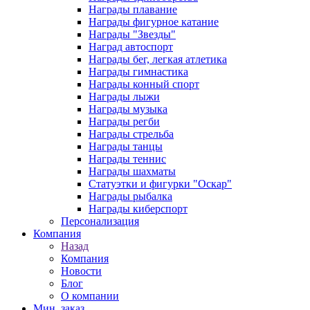
Награды плавание
Награды фигурное катание
Награды "Звезды"
Наград автоспорт
Награды бег, легкая атлетика
Награды гимнастика
Награды конный спорт
Награды лыжи
Награды музыка
Награды регби
Награды стрельба
Награды танцы
Награды теннис
Награды шахматы
Статуэтки и фигурки "Оскар"
Награды рыбалка
Награды киберспорт
Персонализация
Компания
Назад
Компания
Новости
Блог
О компании
Мин. заказ