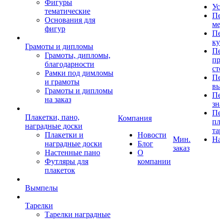
Фигуры
Ус
тематические
Пе
Основания для
ме
фигур
Пе
к
Грамоты и дипломы
Пе
Грамоты, дипломы,
пр
благодарности
ст
Рамки под димломы
Пе
и грамоты
в
Грамоты и дипломы
Пе
на заказ
зн
Пе
Плакетки, пано,
Компания
пл
наградные доски
та
Плакетки и
Новости
Мин.
Н
наградные доски
Блог
заказ
Настенные пано
О
Футляры для
компании
плакеток
Вымпелы
Тарелки
Тарелки наградные