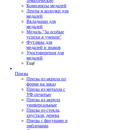
тематические
Комплекты медалей
Ленты и колодки для
медалей
Вкладыши для
медалей
Медаль "За особые
успехи в учении"
Футляры для
медалей и знаков
Удостоверения для
медалей
Ещё
Призы
Призы из акрила по
форме на заказ
Призы из металла с
УФ-печатью
Призы из акрила
универсальные
Призы из стекла,
хрусталя, дерева
Призы с фигурами и
эмблемами