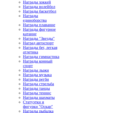
Награды хоккей
Награды волейбол
Награды баскетбол
Награды
единоборства
Награды плавание
Награды фигурное
катание
Награды "Звезды"
Наград автоспорт
Награды бег, легкая
атлетика
Награды гимнастика
Награды конный
спорт
Награды лыжи
Награды музыка
Награды регби
Награды стрельба
Награды танцы
Награды теннис
Награды шахматы
Статуэтки и
фигурки "Оскар"
Награды рыбалка