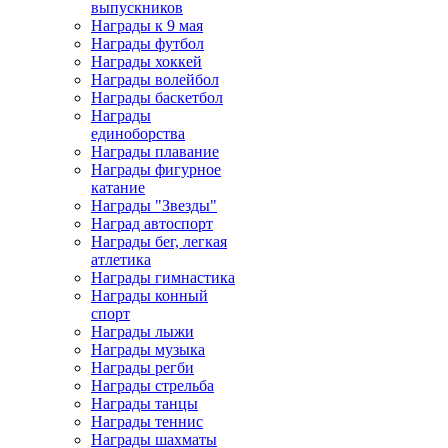
выпускников
Награды к 9 мая
Награды футбол
Награды хоккей
Награды волейбол
Награды баскетбол
Награды
единоборства
Награды плавание
Награды фигурное
катание
Награды "Звезды"
Наград автоспорт
Награды бег, легкая
атлетика
Награды гимнастика
Награды конный
спорт
Награды лыжи
Награды музыка
Награды регби
Награды стрельба
Награды танцы
Награды теннис
Награды шахматы