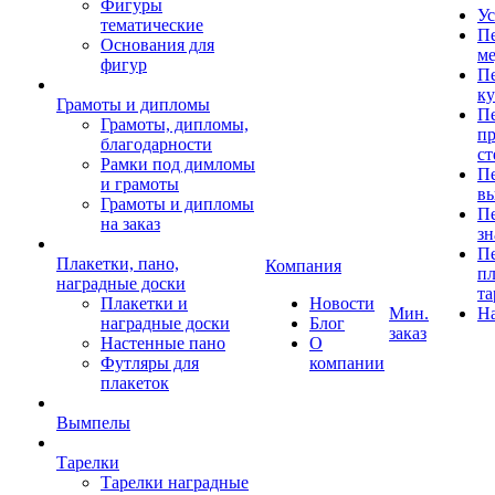
Фигуры
Ус
тематические
Пе
Основания для
ме
фигур
Пе
к
Грамоты и дипломы
Пе
Грамоты, дипломы,
пр
благодарности
ст
Рамки под димломы
Пе
и грамоты
в
Грамоты и дипломы
Пе
на заказ
зн
Пе
Плакетки, пано,
Компания
пл
наградные доски
та
Плакетки и
Новости
Мин.
Н
наградные доски
Блог
заказ
Настенные пано
О
Футляры для
компании
плакеток
Вымпелы
Тарелки
Тарелки наградные