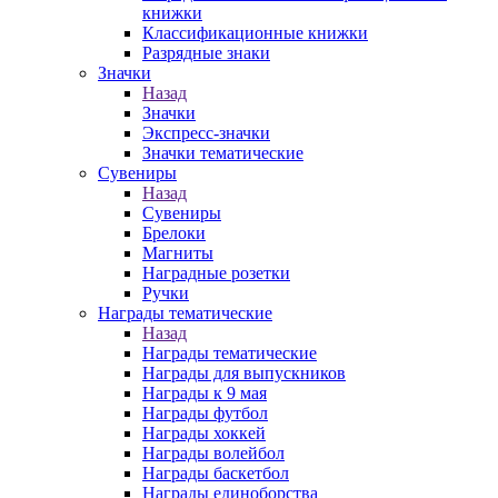
книжки
Классификационные книжки
Разрядные знаки
Значки
Назад
Значки
Экспресс-значки
Значки тематические
Сувениры
Назад
Сувениры
Брелоки
Магниты
Наградные розетки
Ручки
Награды тематические
Назад
Награды тематические
Награды для выпускников
Награды к 9 мая
Награды футбол
Награды хоккей
Награды волейбол
Награды баскетбол
Награды единоборства