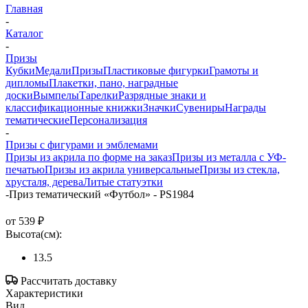
Главная
-
Каталог
-
Призы
Кубки
Медали
Призы
Пластиковые фигурки
Грамоты и
дипломы
Плакетки, пано, наградные
доски
Вымпелы
Тарелки
Разрядные знаки и
классификационные книжки
Значки
Сувениры
Награды
тематические
Персонализация
-
Призы с фигурами и эмблемами
Призы из акрила по форме на заказ
Призы из металла с УФ-
печатью
Призы из акрила универсальные
Призы из стекла,
хрусталя, дерева
Литые статуэтки
-
Приз тематический «Футбол» - PS1984
от
539 ₽
Высота(см):
13.5
Рассчитать доставку
Характеристики
Вид