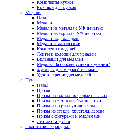
Комплекты кубков
Крышки для кубков
Медали
Назад
Медали
Медали из металла с УФ-печатью
Медали из акрила с УФ-печатью
Медали под вкладыш
Медали тематические
Комплекты медалей
Ленты и колодки для медалей
Вкладыши для медалей
Медаль "За особые успехи в учении"
Футляры для медалей и знаков
Удостоверения для медалей
Призы
Назад
Призы
Призы из акрила по форме на заказ
Призы из металла с УФ-печатью
Призы из акрила универсальные
Призы из стекла, хрусталя, дерева
Призы с фигурами и эмблемами
Литые статуэтки
Пластиковые фигурки