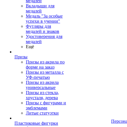
медалей
Вкладыши для
медалей
Медаль "За особые
успехи в учении"
Футляры для
медалей и знаков
Удостоверения для
медалей
Ещё
Призы
Призы из акрила по
форме на заказ
Призы из металла с
УФ-печатью
Призы из акрила
универсальные
Призы из стекла,
хрусталя, дерева
Призы с фигурами и
эмблемами
Литые статуэтки
Персон
Пластиковые фигурки