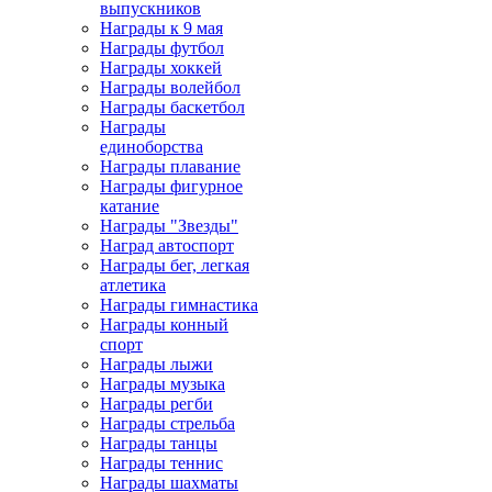
выпускников
Награды к 9 мая
Награды футбол
Награды хоккей
Награды волейбол
Награды баскетбол
Награды
единоборства
Награды плавание
Награды фигурное
катание
Награды "Звезды"
Наград автоспорт
Награды бег, легкая
атлетика
Награды гимнастика
Награды конный
спорт
Награды лыжи
Награды музыка
Награды регби
Награды стрельба
Награды танцы
Награды теннис
Награды шахматы