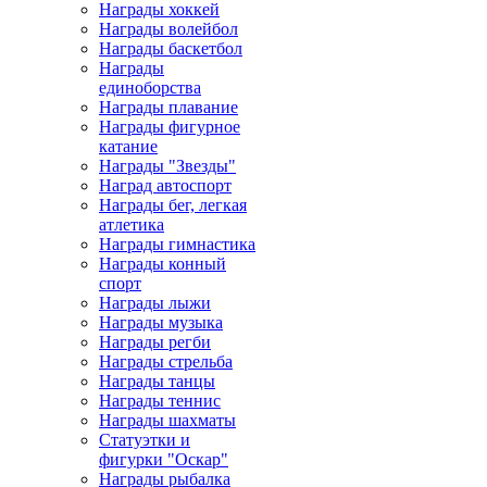
Награды хоккей
Награды волейбол
Награды баскетбол
Награды
единоборства
Награды плавание
Награды фигурное
катание
Награды "Звезды"
Наград автоспорт
Награды бег, легкая
атлетика
Награды гимнастика
Награды конный
спорт
Награды лыжи
Награды музыка
Награды регби
Награды стрельба
Награды танцы
Награды теннис
Награды шахматы
Статуэтки и
фигурки "Оскар"
Награды рыбалка