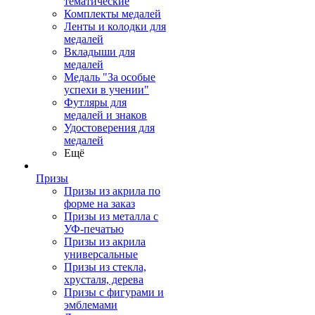
тематические
Комплекты медалей
Ленты и колодки для
медалей
Вкладыши для
медалей
Медаль "За особые
успехи в учении"
Футляры для
медалей и знаков
Удостоверения для
медалей
Ещё
Призы
Призы из акрила по
форме на заказ
Призы из металла с
УФ-печатью
Призы из акрила
универсальные
Призы из стекла,
хрусталя, дерева
Призы с фигурами и
эмблемами