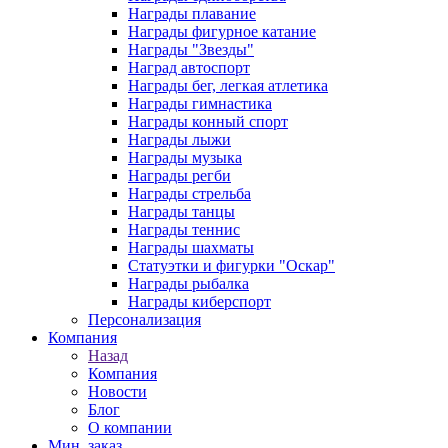
Награды плавание
Награды фигурное катание
Награды "Звезды"
Наград автоспорт
Награды бег, легкая атлетика
Награды гимнастика
Награды конный спорт
Награды лыжи
Награды музыка
Награды регби
Награды стрельба
Награды танцы
Награды теннис
Награды шахматы
Статуэтки и фигурки "Оскар"
Награды рыбалка
Награды киберспорт
Персонализация
Компания
Назад
Компания
Новости
Блог
О компании
Мин. заказ