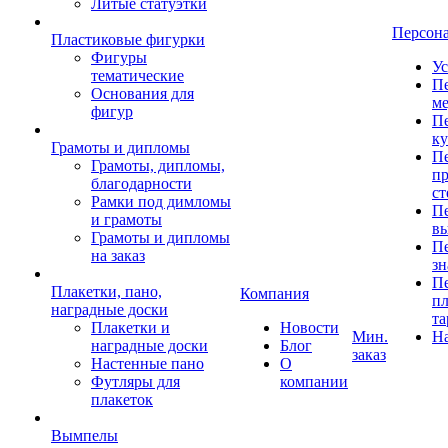
Литые статуэтки
Персон
Пластиковые фигурки
Фигуры
Ус
тематические
Пе
Основания для
ме
фигур
Пе
к
Грамоты и дипломы
Пе
Грамоты, дипломы,
пр
благодарности
ст
Рамки под димломы
Пе
и грамоты
в
Грамоты и дипломы
Пе
на заказ
зн
Пе
Плакетки, пано,
Компания
пл
наградные доски
та
Плакетки и
Новости
Мин.
Н
наградные доски
Блог
заказ
Настенные пано
О
Футляры для
компании
плакеток
Вымпелы