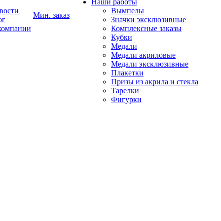
Наши работы
вости
Вымпелы
Мин. заказ
ог
Значки эксклюзивные
компании
Комплексные заказы
Кубки
Медали
Медали акриловые
Медали эксклюзивные
Плакетки
Призы из акрила и стекла
Тарелки
Фигурки