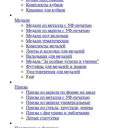
Комплекты кубков
Крышки для кубков
Медали
Медали из металла с УФ-печатью
Медали из акрила с УФ-печатью
Медали под вкладыш
Медали тематические
Комплекты медалей
Ленты и колодки для медалей
Вкладыши для медалей
Медаль "За особые успехи в учении"
Футляры для медалей и знаков
Удостоверения для медалей
Ещё
Призы
Призы из акрила по форме на заказ
Призы из металла с УФ-печатью
Призы из акрила универсальные
Призы из стекла, хрусталя, дерева
Призы с фигурами и эмблемами
Литые статуэтки