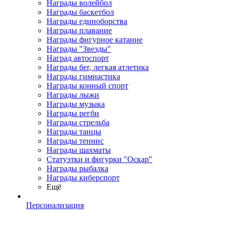
Награды волейбол
Награды баскетбол
Награды единоборства
Награды плавание
Награды фигурное катание
Награды "Звезды"
Наград автоспорт
Награды бег, легкая атлетика
Награды гимнастика
Награды конный спорт
Награды лыжи
Награды музыка
Награды регби
Награды стрельба
Награды танцы
Награды теннис
Награды шахматы
Статуэтки и фигурки "Оскар"
Награды рыбалка
Награды киберспорт
Ещё
Персонализация