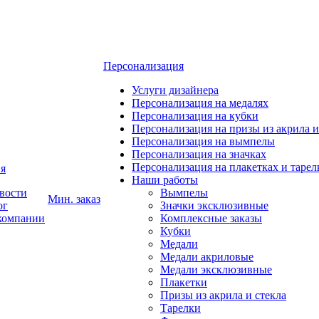
Персонализация
Услуги дизайнера
Персонализация на медалях
Персонализация на кубки
Персонализация на призы из акрила и
Персонализация на вымпелы
Персонализация на значках
Персонализация на плакетках и тарел
я
Наши работы
вости
Вымпелы
Мин. заказ
ог
Значки эксклюзивные
компании
Комплексные заказы
Кубки
Медали
Медали акриловые
Медали эксклюзивные
Плакетки
Призы из акрила и стекла
Тарелки