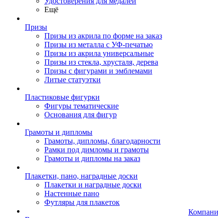
Удостоверения для медалей
Ещё
Призы
Призы из акрила по форме на заказ
Призы из металла с УФ-печатью
Призы из акрила универсальные
Призы из стекла, хрусталя, дерева
Призы с фигурами и эмблемами
Литые статуэтки
Пластиковые фигурки
Фигуры тематические
Основания для фигур
Грамоты и дипломы
Грамоты, дипломы, благодарности
Рамки под димломы и грамоты
Грамоты и дипломы на заказ
Плакетки, пано, наградные доски
Плакетки и наградные доски
Настенные пано
Футляры для плакеток
Компани