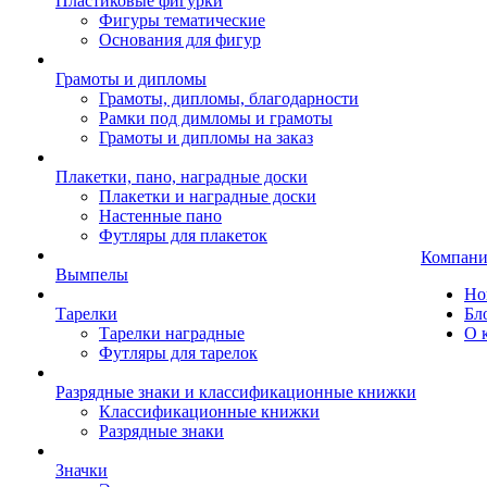
Пластиковые фигурки
Фигуры тематические
Основания для фигур
Грамоты и дипломы
Грамоты, дипломы, благодарности
Рамки под димломы и грамоты
Грамоты и дипломы на заказ
Плакетки, пано, наградные доски
Плакетки и наградные доски
Настенные пано
Футляры для плакеток
Компани
Вымпелы
Но
Тарелки
Бл
Тарелки наградные
О 
Футляры для тарелок
Разрядные знаки и классификационные книжки
Классификационные книжки
Разрядные знаки
Значки