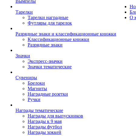
Вымпелы
Но
Тарелки
Бл
Тарелки наградные
О 
Футляры для тарелок
Разрядные знаки и классификационные книжки
Классификационные книжки
Разрядные знаки
Значки
Экспресс-значки
Значки тематические
Сувениры
Брелоки
Магниты
Наградные розетки
Ручки
Награды тематические
Награды для выпускников
Награды к 9 мая
Награды футбол
Награды хоккей