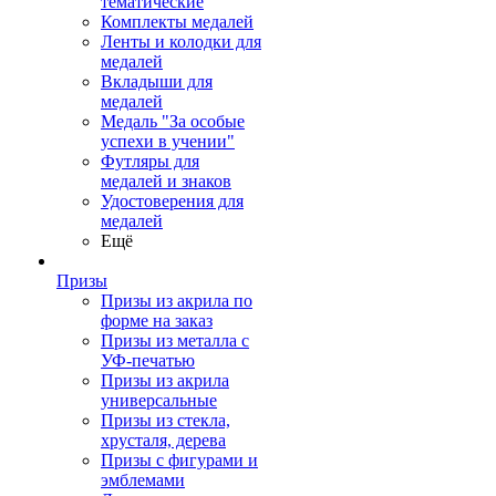
тематические
Комплекты медалей
Ленты и колодки для
медалей
Вкладыши для
медалей
Медаль "За особые
успехи в учении"
Футляры для
медалей и знаков
Удостоверения для
медалей
Ещё
Призы
Призы из акрила по
форме на заказ
Призы из металла с
УФ-печатью
Призы из акрила
универсальные
Призы из стекла,
хрусталя, дерева
Призы с фигурами и
эмблемами