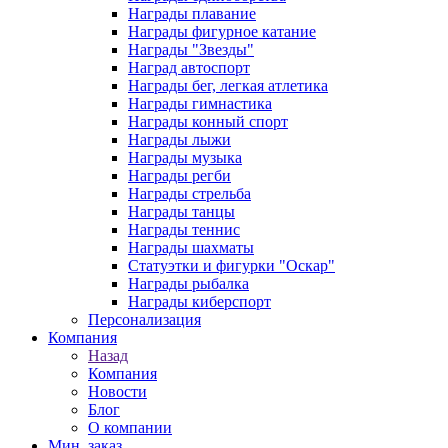
Награды плавание
Награды фигурное катание
Награды "Звезды"
Наград автоспорт
Награды бег, легкая атлетика
Награды гимнастика
Награды конный спорт
Награды лыжи
Награды музыка
Награды регби
Награды стрельба
Награды танцы
Награды теннис
Награды шахматы
Статуэтки и фигурки "Оскар"
Награды рыбалка
Награды киберспорт
Персонализация
Компания
Назад
Компания
Новости
Блог
О компании
Мин. заказ