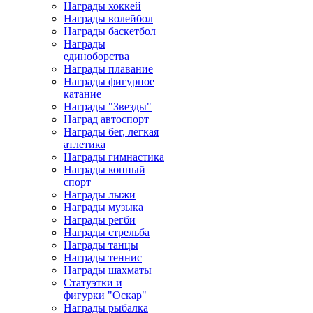
Награды хоккей
Награды волейбол
Награды баскетбол
Награды
единоборства
Награды плавание
Награды фигурное
катание
Награды "Звезды"
Наград автоспорт
Награды бег, легкая
атлетика
Награды гимнастика
Награды конный
спорт
Награды лыжи
Награды музыка
Награды регби
Награды стрельба
Награды танцы
Награды теннис
Награды шахматы
Статуэтки и
фигурки "Оскар"
Награды рыбалка