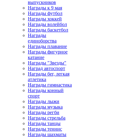
выпускников
Награды к 9 мая
Награды футбол
Награды хоккей
Награды волейбол
Награды баскетбол
Награды
единоборства
Награды плавание
Награды фигурное
катание
Награды "Звезды"
Наград автоспорт
Награды бег, легкая
атлетика
Награды гимнастика
Награды конный
спорт
Награды лыжи
Награды музыка
Награды регби
Награды стрельба
Награды танцы
Награды теннис
Награды шахматы