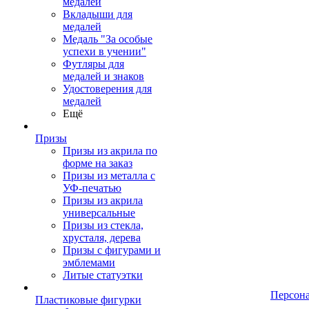
медалей
Вкладыши для
медалей
Медаль "За особые
успехи в учении"
Футляры для
медалей и знаков
Удостоверения для
медалей
Ещё
Призы
Призы из акрила по
форме на заказ
Призы из металла с
УФ-печатью
Призы из акрила
универсальные
Призы из стекла,
хрусталя, дерева
Призы с фигурами и
эмблемами
Литые статуэтки
Персон
Пластиковые фигурки