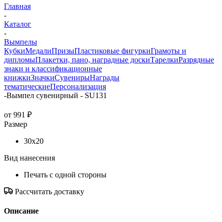
Главная
-
Каталог
-
Вымпелы
Кубки
Медали
Призы
Пластиковые фигурки
Грамоты и
дипломы
Плакетки, пано, наградные доски
Тарелки
Разрядные
знаки и классификационные
книжки
Значки
Сувениры
Награды
тематические
Персонализация
-
Вымпел сувенирный - SU131
от
991 ₽
Размер
30x20
Вид нанесения
Печать с одной стороны
Рассчитать доставку
Описание