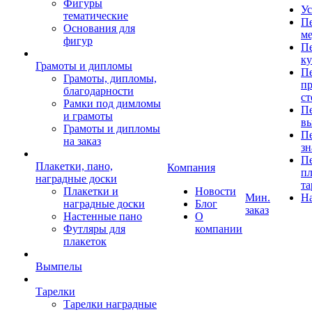
Фигуры
Ус
тематические
Пе
Основания для
ме
фигур
Пе
к
Грамоты и дипломы
Пе
Грамоты, дипломы,
пр
благодарности
ст
Рамки под димломы
Пе
и грамоты
в
Грамоты и дипломы
Пе
на заказ
зн
Пе
Плакетки, пано,
Компания
пл
наградные доски
та
Плакетки и
Новости
Мин.
Н
наградные доски
Блог
заказ
Настенные пано
О
Футляры для
компании
плакеток
Вымпелы
Тарелки
Тарелки наградные