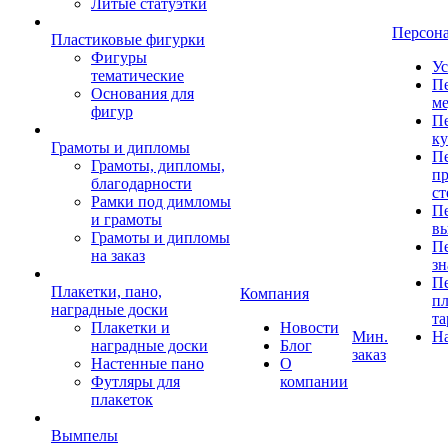
Литые статуэтки
Персон
Пластиковые фигурки
Фигуры
Ус
тематические
Пе
Основания для
ме
фигур
Пе
к
Грамоты и дипломы
Пе
Грамоты, дипломы,
пр
благодарности
ст
Рамки под димломы
Пе
и грамоты
в
Грамоты и дипломы
Пе
на заказ
зн
Пе
Плакетки, пано,
Компания
пл
наградные доски
та
Плакетки и
Новости
Мин.
Н
наградные доски
Блог
заказ
Настенные пано
О
Футляры для
компании
плакеток
Вымпелы