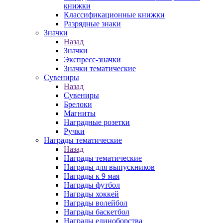
книжки
Классификационные книжки
Разрядные знаки
Значки
Назад
Значки
Экспресс-значки
Значки тематические
Сувениры
Назад
Сувениры
Брелоки
Магниты
Наградные розетки
Ручки
Награды тематические
Назад
Награды тематические
Награды для выпускников
Награды к 9 мая
Награды футбол
Награды хоккей
Награды волейбол
Награды баскетбол
Награды единоборства