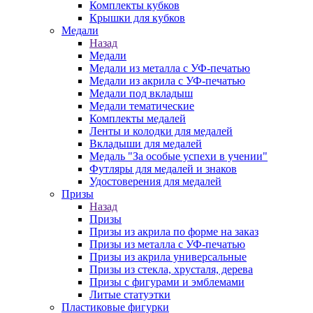
Комплекты кубков
Крышки для кубков
Медали
Назад
Медали
Медали из металла с УФ-печатью
Медали из акрила с УФ-печатью
Медали под вкладыш
Медали тематические
Комплекты медалей
Ленты и колодки для медалей
Вкладыши для медалей
Медаль "За особые успехи в учении"
Футляры для медалей и знаков
Удостоверения для медалей
Призы
Назад
Призы
Призы из акрила по форме на заказ
Призы из металла с УФ-печатью
Призы из акрила универсальные
Призы из стекла, хрусталя, дерева
Призы с фигурами и эмблемами
Литые статуэтки
Пластиковые фигурки