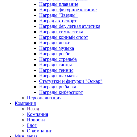
Награды плавание
Награды фигурное катание
Награды "Звезды"
Наград автоспорт
Награды бег, легкая атлетика
Награды гимнастика
Награды конный спорт
Награды лыжи
Награды музыка
Награды регби
Награды стрельба
Награды танцы
Награды теннис
Награды шахматы
Статуэтки и фигурки "Оскар"
Награды рыбалка
Награды киберспорт
Персонализация
Компания
Назад
Компания
Новости
Блог
О компании
Мин. заказ