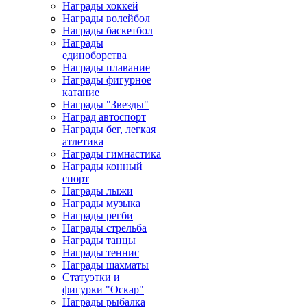
Награды хоккей
Награды волейбол
Награды баскетбол
Награды
единоборства
Награды плавание
Награды фигурное
катание
Награды "Звезды"
Наград автоспорт
Награды бег, легкая
атлетика
Награды гимнастика
Награды конный
спорт
Награды лыжи
Награды музыка
Награды регби
Награды стрельба
Награды танцы
Награды теннис
Награды шахматы
Статуэтки и
фигурки "Оскар"
Награды рыбалка