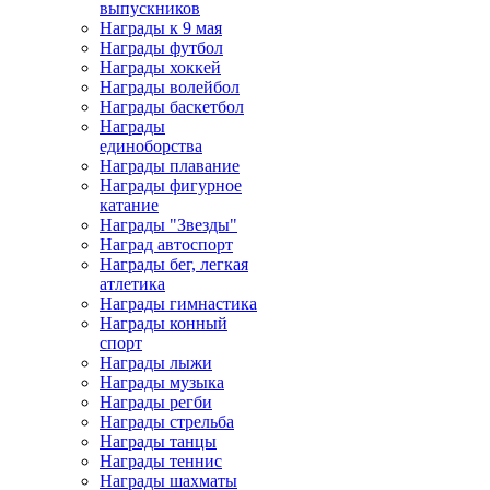
выпускников
Награды к 9 мая
Награды футбол
Награды хоккей
Награды волейбол
Награды баскетбол
Награды
единоборства
Награды плавание
Награды фигурное
катание
Награды "Звезды"
Наград автоспорт
Награды бег, легкая
атлетика
Награды гимнастика
Награды конный
спорт
Награды лыжи
Награды музыка
Награды регби
Награды стрельба
Награды танцы
Награды теннис
Награды шахматы