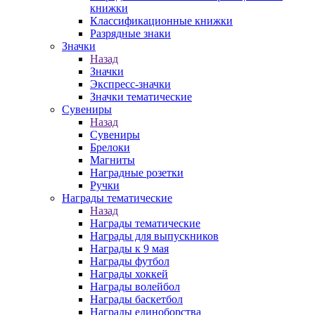
книжки
Классификационные книжки
Разрядные знаки
Значки
Назад
Значки
Экспресс-значки
Значки тематические
Сувениры
Назад
Сувениры
Брелоки
Магниты
Наградные розетки
Ручки
Награды тематические
Назад
Награды тематические
Награды для выпускников
Награды к 9 мая
Награды футбол
Награды хоккей
Награды волейбол
Награды баскетбол
Награды единоборства