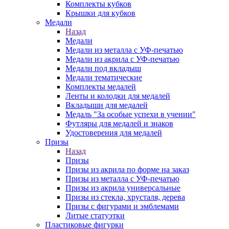
Комплекты кубков
Крышки для кубков
Медали
Назад
Медали
Медали из металла с УФ-печатью
Медали из акрила с УФ-печатью
Медали под вкладыш
Медали тематические
Комплекты медалей
Ленты и колодки для медалей
Вкладыши для медалей
Медаль "За особые успехи в учении"
Футляры для медалей и знаков
Удостоверения для медалей
Призы
Назад
Призы
Призы из акрила по форме на заказ
Призы из металла с УФ-печатью
Призы из акрила универсальные
Призы из стекла, хрусталя, дерева
Призы с фигурами и эмблемами
Литые статуэтки
Пластиковые фигурки