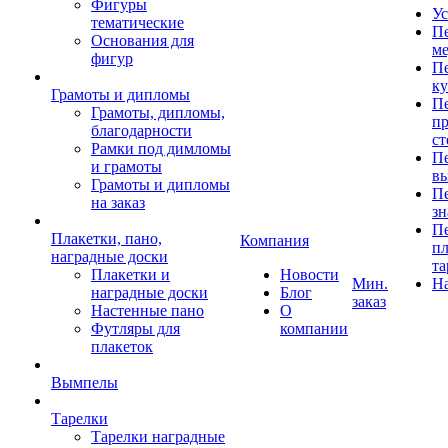
Фигуры
Ус
тематические
Пе
Основания для
ме
фигур
Пе
к
Грамоты и дипломы
Пе
Грамоты, дипломы,
пр
благодарности
ст
Рамки под димломы
Пе
и грамоты
в
Грамоты и дипломы
Пе
на заказ
зн
Пе
Плакетки, пано,
Компания
пл
наградные доски
та
Плакетки и
Новости
Мин.
Н
наградные доски
Блог
заказ
Настенные пано
О
Футляры для
компании
плакеток
Вымпелы
Тарелки
Тарелки наградные