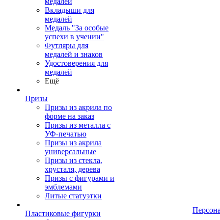
медалей
Вкладыши для
медалей
Медаль "За особые
успехи в учении"
Футляры для
медалей и знаков
Удостоверения для
медалей
Ещё
Призы
Призы из акрила по
форме на заказ
Призы из металла с
УФ-печатью
Призы из акрила
универсальные
Призы из стекла,
хрусталя, дерева
Призы с фигурами и
эмблемами
Литые статуэтки
Персон
Пластиковые фигурки