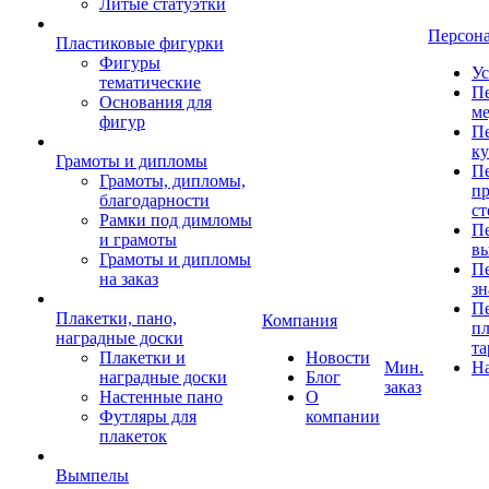
Литые статуэтки
Персон
Пластиковые фигурки
Фигуры
Ус
тематические
Пе
Основания для
ме
фигур
Пе
к
Грамоты и дипломы
Пе
Грамоты, дипломы,
пр
благодарности
ст
Рамки под димломы
Пе
и грамоты
в
Грамоты и дипломы
Пе
на заказ
зн
Пе
Плакетки, пано,
Компания
пл
наградные доски
та
Плакетки и
Новости
Мин.
Н
наградные доски
Блог
заказ
Настенные пано
О
Футляры для
компании
плакеток
Вымпелы