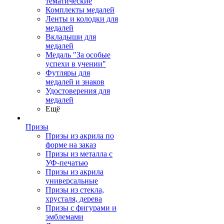
тематические
Комплекты медалей
Ленты и колодки для
медалей
Вкладыши для
медалей
Медаль "За особые
успехи в учении"
Футляры для
медалей и знаков
Удостоверения для
медалей
Ещё
Призы
Призы из акрила по
форме на заказ
Призы из металла с
УФ-печатью
Призы из акрила
универсальные
Призы из стекла,
хрусталя, дерева
Призы с фигурами и
эмблемами