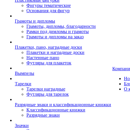
Пластиковые фигурки
Фигуры тематические
Основания для фигур
Грамоты и дипломы
Грамоты, дипломы, благодарности
Рамки под димломы и грамоты
Грамоты и дипломы на заказ
Плакетки, пано, наградные доски
Плакетки и наградные доски
Настенные пано
Футляры для плакеток
Компани
Вымпелы
Но
Тарелки
Бл
Тарелки наградные
О 
Футляры для тарелок
Разрядные знаки и классификационные книжки
Классификационные книжки
Разрядные знаки
Значки