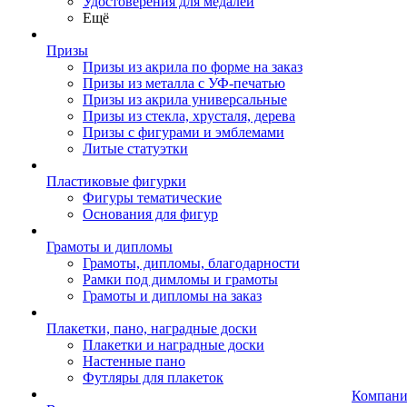
Удостоверения для медалей
Ещё
Призы
Призы из акрила по форме на заказ
Призы из металла с УФ-печатью
Призы из акрила универсальные
Призы из стекла, хрусталя, дерева
Призы с фигурами и эмблемами
Литые статуэтки
Пластиковые фигурки
Фигуры тематические
Основания для фигур
Грамоты и дипломы
Грамоты, дипломы, благодарности
Рамки под димломы и грамоты
Грамоты и дипломы на заказ
Плакетки, пано, наградные доски
Плакетки и наградные доски
Настенные пано
Футляры для плакеток
Компани