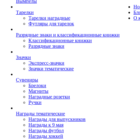
Вымпелы
Но
Тарелки
Бл
Тарелки наградные
О 
Футляры для тарелок
Разрядные знаки и классификационные книжки
Классификационные книжки
Разрядные знаки
Значки
Экспресс-значки
Значки тематические
Сувениры
Брелоки
Магниты
Наградные розетки
Ручки
Награды тематические
Награды для выпускников
Награды к 9 мая
Награды футбол
Награды хоккей