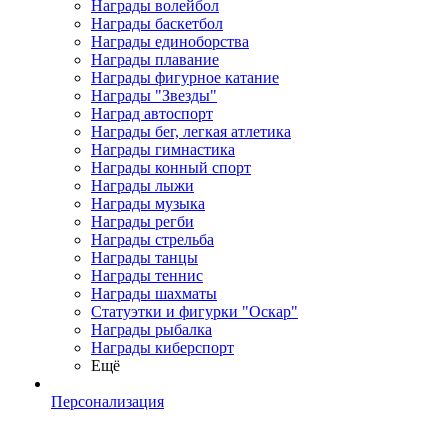
Награды волейбол
Награды баскетбол
Награды единоборства
Награды плавание
Награды фигурное катание
Награды "Звезды"
Наград автоспорт
Награды бег, легкая атлетика
Награды гимнастика
Награды конный спорт
Награды лыжи
Награды музыка
Награды регби
Награды стрельба
Награды танцы
Награды теннис
Награды шахматы
Статуэтки и фигурки "Оскар"
Награды рыбалка
Награды киберспорт
Ещё
Персонализация