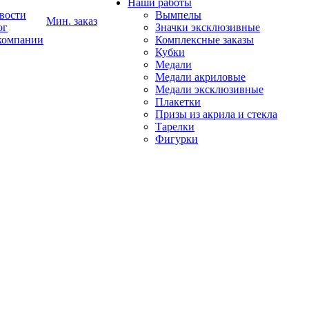
Наши работы
вости
Вымпелы
Мин. заказ
ог
Значки эксклюзивные
компании
Комплексные заказы
Кубки
Медали
Медали акриловые
Медали эксклюзивные
Плакетки
Призы из акрила и стекла
Тарелки
Фигурки