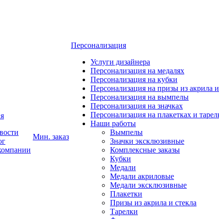
Персонализация
Услуги дизайнера
Персонализация на медалях
Персонализация на кубки
Персонализация на призы из акрила и
Персонализация на вымпелы
Персонализация на значках
Персонализация на плакетках и тарел
я
Наши работы
вости
Вымпелы
Мин. заказ
ог
Значки эксклюзивные
компании
Комплексные заказы
Кубки
Медали
Медали акриловые
Медали эксклюзивные
Плакетки
Призы из акрила и стекла
Тарелки