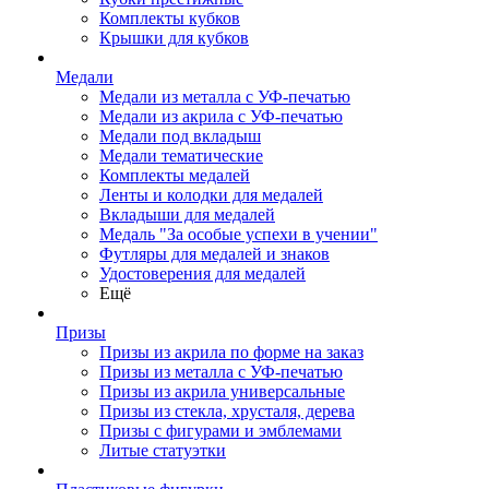
Комплекты кубков
Крышки для кубков
Медали
Медали из металла с УФ-печатью
Медали из акрила с УФ-печатью
Медали под вкладыш
Медали тематические
Комплекты медалей
Ленты и колодки для медалей
Вкладыши для медалей
Медаль "За особые успехи в учении"
Футляры для медалей и знаков
Удостоверения для медалей
Ещё
Призы
Призы из акрила по форме на заказ
Призы из металла с УФ-печатью
Призы из акрила универсальные
Призы из стекла, хрусталя, дерева
Призы с фигурами и эмблемами
Литые статуэтки