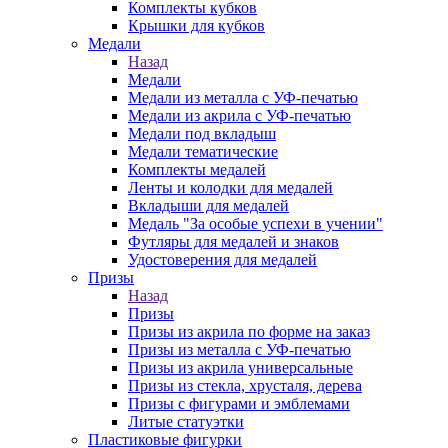
Комплекты кубков
Крышки для кубков
Медали
Назад
Медали
Медали из металла с УФ-печатью
Медали из акрила с УФ-печатью
Медали под вкладыш
Медали тематические
Комплекты медалей
Ленты и колодки для медалей
Вкладыши для медалей
Медаль "За особые успехи в учении"
Футляры для медалей и знаков
Удостоверения для медалей
Призы
Назад
Призы
Призы из акрила по форме на заказ
Призы из металла с УФ-печатью
Призы из акрила универсальные
Призы из стекла, хрусталя, дерева
Призы с фигурами и эмблемами
Литые статуэтки
Пластиковые фигурки