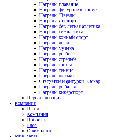
Награды плавание
Награды фигурное катание
Награды "Звезды"
Наград автоспорт
Награды бег, легкая атлетика
Награды гимнастика
Награды конный спорт
Награды лыжи
Награды музыка
Награды регби
Награды стрельба
Награды танцы
Награды теннис
Награды шахматы
Статуэтки и фигурки "Оскар"
Награды рыбалка
Награды киберспорт
Персонализация
Компания
Назад
Компания
Новости
Блог
О компании
Мин. заказ