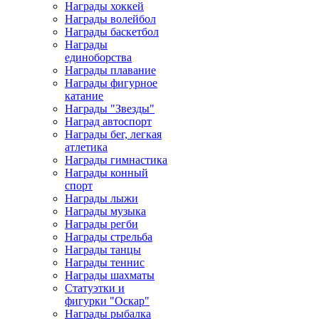
Награды хоккей
Награды волейбол
Награды баскетбол
Награды
единоборства
Награды плавание
Награды фигурное
катание
Награды "Звезды"
Наград автоспорт
Награды бег, легкая
атлетика
Награды гимнастика
Награды конный
спорт
Награды лыжи
Награды музыка
Награды регби
Награды стрельба
Награды танцы
Награды теннис
Награды шахматы
Статуэтки и
фигурки "Оскар"
Награды рыбалка