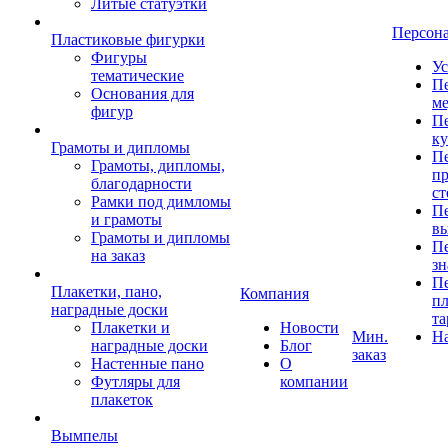
Литые статуэтки
Персон
Пластиковые фигурки
Фигуры
Ус
тематические
Пе
Основания для
ме
фигур
Пе
к
Грамоты и дипломы
Пе
Грамоты, дипломы,
пр
благодарности
ст
Рамки под димломы
Пе
и грамоты
в
Грамоты и дипломы
Пе
на заказ
зн
Пе
Плакетки, пано,
Компания
пл
наградные доски
та
Плакетки и
Новости
Мин.
Н
наградные доски
Блог
заказ
Настенные пано
О
Футляры для
компании
плакеток
Вымпелы