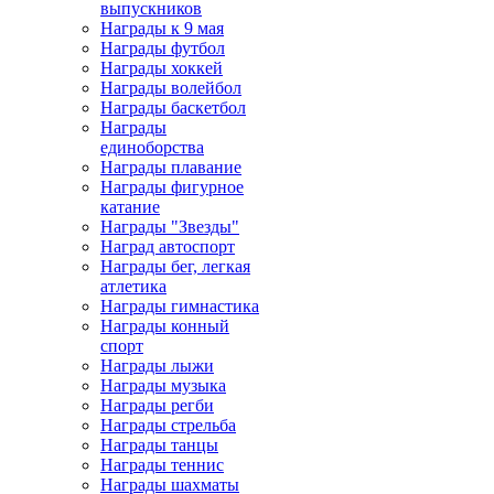
выпускников
Награды к 9 мая
Награды футбол
Награды хоккей
Награды волейбол
Награды баскетбол
Награды
единоборства
Награды плавание
Награды фигурное
катание
Награды "Звезды"
Наград автоспорт
Награды бег, легкая
атлетика
Награды гимнастика
Награды конный
спорт
Награды лыжи
Награды музыка
Награды регби
Награды стрельба
Награды танцы
Награды теннис
Награды шахматы