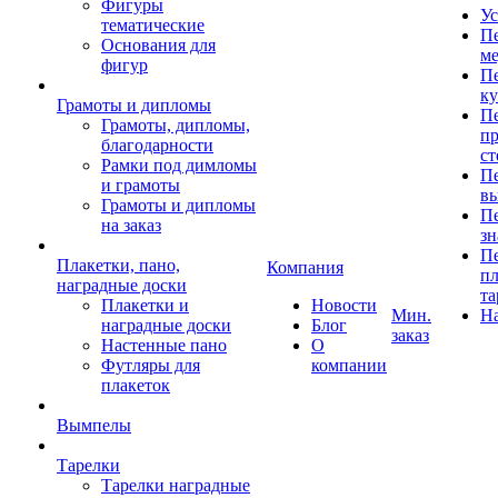
Фигуры
Ус
тематические
Пе
Основания для
ме
фигур
Пе
к
Грамоты и дипломы
Пе
Грамоты, дипломы,
пр
благодарности
ст
Рамки под димломы
Пе
и грамоты
в
Грамоты и дипломы
Пе
на заказ
зн
Пе
Плакетки, пано,
Компания
пл
наградные доски
та
Плакетки и
Новости
Мин.
Н
наградные доски
Блог
заказ
Настенные пано
О
Футляры для
компании
плакеток
Вымпелы
Тарелки
Тарелки наградные