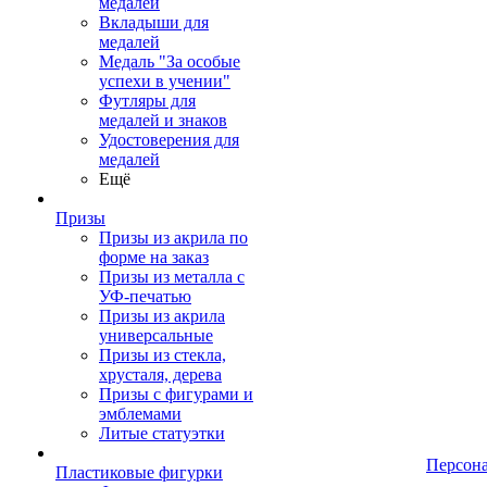
медалей
Вкладыши для
медалей
Медаль "За особые
успехи в учении"
Футляры для
медалей и знаков
Удостоверения для
медалей
Ещё
Призы
Призы из акрила по
форме на заказ
Призы из металла с
УФ-печатью
Призы из акрила
универсальные
Призы из стекла,
хрусталя, дерева
Призы с фигурами и
эмблемами
Литые статуэтки
Персон
Пластиковые фигурки