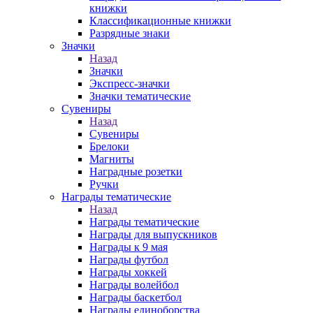
книжки
Классификационные книжки
Разрядные знаки
Значки
Назад
Значки
Экспресс-значки
Значки тематические
Сувениры
Назад
Сувениры
Брелоки
Магниты
Наградные розетки
Ручки
Награды тематические
Назад
Награды тематические
Награды для выпускников
Награды к 9 мая
Награды футбол
Награды хоккей
Награды волейбол
Награды баскетбол
Награды единоборства