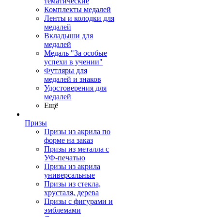
тематические
Комплекты медалей
Ленты и колодки для
медалей
Вкладыши для
медалей
Медаль "За особые
успехи в учении"
Футляры для
медалей и знаков
Удостоверения для
медалей
Ещё
Призы
Призы из акрила по
форме на заказ
Призы из металла с
УФ-печатью
Призы из акрила
универсальные
Призы из стекла,
хрусталя, дерева
Призы с фигурами и
эмблемами