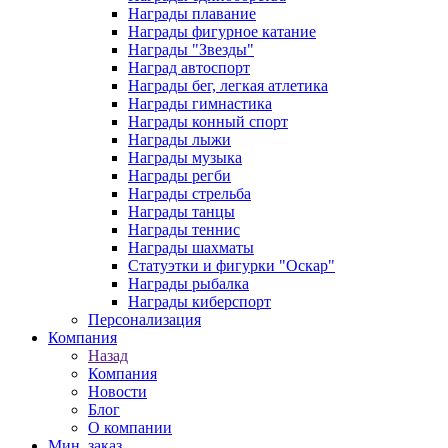
Награды плавание
Награды фигурное катание
Награды "Звезды"
Наград автоспорт
Награды бег, легкая атлетика
Награды гимнастика
Награды конный спорт
Награды лыжи
Награды музыка
Награды регби
Награды стрельба
Награды танцы
Награды теннис
Награды шахматы
Статуэтки и фигурки "Оскар"
Награды рыбалка
Награды киберспорт
Персонализация
Компания
Назад
Компания
Новости
Блог
О компании
Мин. заказ