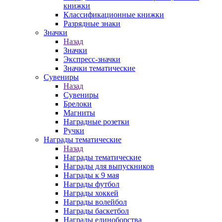
книжки
Классификационные книжки
Разрядные знаки
Значки
Назад
Значки
Экспресс-значки
Значки тематические
Сувениры
Назад
Сувениры
Брелоки
Магниты
Наградные розетки
Ручки
Награды тематические
Назад
Награды тематические
Награды для выпускников
Награды к 9 мая
Награды футбол
Награды хоккей
Награды волейбол
Награды баскетбол
Награды единоборства