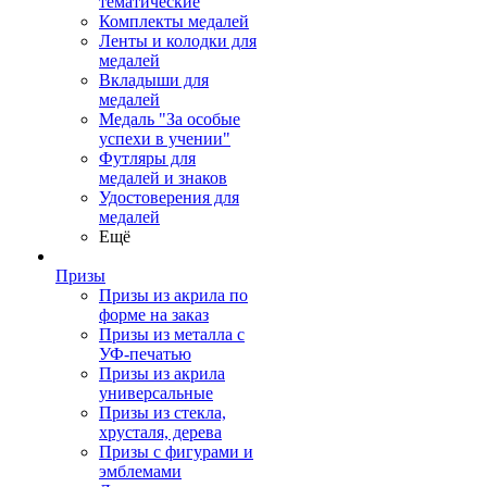
тематические
Комплекты медалей
Ленты и колодки для
медалей
Вкладыши для
медалей
Медаль "За особые
успехи в учении"
Футляры для
медалей и знаков
Удостоверения для
медалей
Ещё
Призы
Призы из акрила по
форме на заказ
Призы из металла с
УФ-печатью
Призы из акрила
универсальные
Призы из стекла,
хрусталя, дерева
Призы с фигурами и
эмблемами