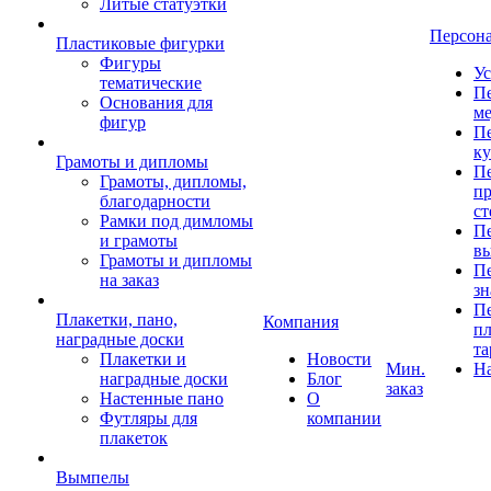
Литые статуэтки
Персон
Пластиковые фигурки
Фигуры
Ус
тематические
Пе
Основания для
ме
фигур
Пе
к
Грамоты и дипломы
Пе
Грамоты, дипломы,
пр
благодарности
ст
Рамки под димломы
Пе
и грамоты
в
Грамоты и дипломы
Пе
на заказ
зн
Пе
Плакетки, пано,
Компания
пл
наградные доски
та
Плакетки и
Новости
Мин.
Н
наградные доски
Блог
заказ
Настенные пано
О
Футляры для
компании
плакеток
Вымпелы