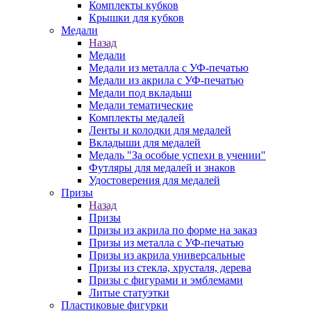
Комплекты кубков
Крышки для кубков
Медали
Назад
Медали
Медали из металла с УФ-печатью
Медали из акрила с УФ-печатью
Медали под вкладыш
Медали тематические
Комплекты медалей
Ленты и колодки для медалей
Вкладыши для медалей
Медаль "За особые успехи в учении"
Футляры для медалей и знаков
Удостоверения для медалей
Призы
Назад
Призы
Призы из акрила по форме на заказ
Призы из металла с УФ-печатью
Призы из акрила универсальные
Призы из стекла, хрусталя, дерева
Призы с фигурами и эмблемами
Литые статуэтки
Пластиковые фигурки