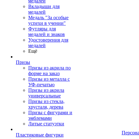
медалей
Вкладыши для
медалей
Медаль "За особые
успехи в учении"
Футляры для
медалей и знаков
Удостоверения для
медалей
Ещё
Призы
Призы из акрила по
форме на заказ
Призы из металла с
УФ-печатью
Призы из акрила
универсальные
Призы из стекла,
хрусталя, дерева
Призы с фигурами и
эмблемами
Литые статуэтки
Персон
Пластиковые фигурки