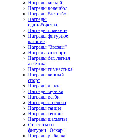
Награды хоккей
Награды волейбол
Награды баскетбол
Награды
единоборства
Награды плавание
Награды фигурное
катание
Награды "Звезды"
Наград автоспорт
Награды бег, легкая
атлетика
Награды гимнастика
Награды конный
спорт
Награды лыжи
Награды музыка
Награды регби
Награды стрельба
Награды танцы
Награды теннис
Награды шахматы
Статуэтки и
фигурки "Оскар"
Награды рыбалка