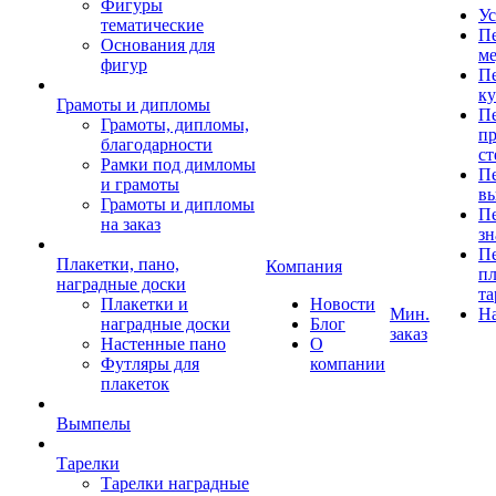
Фигуры
Ус
тематические
Пе
Основания для
ме
фигур
Пе
к
Грамоты и дипломы
Пе
Грамоты, дипломы,
пр
благодарности
ст
Рамки под димломы
Пе
и грамоты
в
Грамоты и дипломы
Пе
на заказ
зн
Пе
Плакетки, пано,
Компания
пл
наградные доски
та
Плакетки и
Новости
Мин.
Н
наградные доски
Блог
заказ
Настенные пано
О
Футляры для
компании
плакеток
Вымпелы
Тарелки
Тарелки наградные