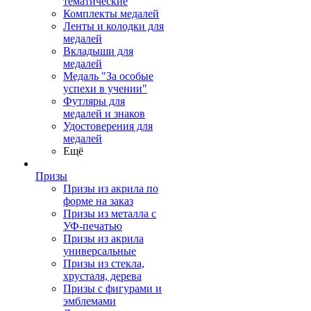
тематические
Комплекты медалей
Ленты и колодки для
медалей
Вкладыши для
медалей
Медаль "За особые
успехи в учении"
Футляры для
медалей и знаков
Удостоверения для
медалей
Ещё
Призы
Призы из акрила по
форме на заказ
Призы из металла с
УФ-печатью
Призы из акрила
универсальные
Призы из стекла,
хрусталя, дерева
Призы с фигурами и
эмблемами