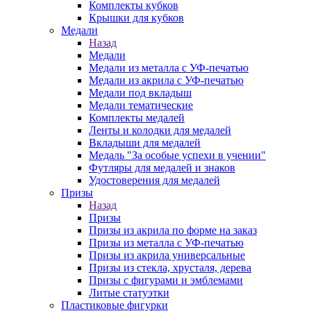
Комплекты кубков
Крышки для кубков
Медали
Назад
Медали
Медали из металла с УФ-печатью
Медали из акрила с УФ-печатью
Медали под вкладыш
Медали тематические
Комплекты медалей
Ленты и колодки для медалей
Вкладыши для медалей
Медаль "За особые успехи в учении"
Футляры для медалей и знаков
Удостоверения для медалей
Призы
Назад
Призы
Призы из акрила по форме на заказ
Призы из металла с УФ-печатью
Призы из акрила универсальные
Призы из стекла, хрусталя, дерева
Призы с фигурами и эмблемами
Литые статуэтки
Пластиковые фигурки