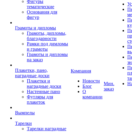
Фигуры
Ус
тематические
Пе
Основания для
ме
фигур
Пе
к
Грамоты и дипломы
Пе
Грамоты, дипломы,
пр
благодарности
ст
Рамки под димломы
Пе
и грамоты
в
Грамоты и дипломы
Пе
на заказ
зн
Пе
Плакетки, пано,
Компания
пл
наградные доски
та
Плакетки и
Новости
Мин.
Н
наградные доски
Блог
заказ
Настенные пано
О
Футляры для
компании
плакеток
Вымпелы
Тарелки
Тарелки наградные