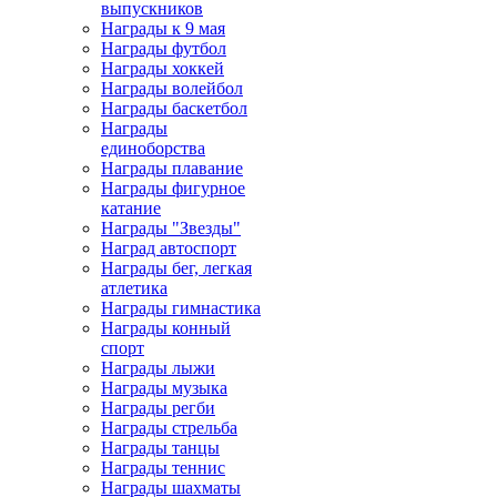
выпускников
Награды к 9 мая
Награды футбол
Награды хоккей
Награды волейбол
Награды баскетбол
Награды
единоборства
Награды плавание
Награды фигурное
катание
Награды "Звезды"
Наград автоспорт
Награды бег, легкая
атлетика
Награды гимнастика
Награды конный
спорт
Награды лыжи
Награды музыка
Награды регби
Награды стрельба
Награды танцы
Награды теннис
Награды шахматы