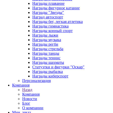
Награды плавание
Награды фигурное катание
Награды "Звезды"
Наград автоспорт
Награды бег, легкая атлетика
Награды гимнастика
Награды конный спорт
Награды лыжи
Награды музыка
Награды регби
Награды стрельба
Награды танцы
Награды теннис
Награды шахматы
Статуэтки и фигурки "Оскар"
Награды рыбалка
Награды киберспорт
Персонализация
Компания
Назад
Компания
Новости
Блог
О компании
Мин. заказ