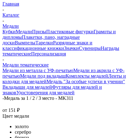
Главная
-
Каталог
-
Медали
Кубки
Медали
Призы
Пластиковые фигурки
Грамоты и
дипломы
Плакетки, пано, наградные
доски
Вымпелы
Тарелки
Разрядные знаки и
классификационные книжки
Значки
Сувениры
Награды
тематические
Персонализация
-
Медали тематические
Медали из металла с УФ-печатью
Медали из акрила с УФ-
печатью
Медали под вкладыш
Комплекты медалей
Ленты и
колодки для медалей
Медаль "За особые успехи в учении"
Вкладыши для медалей
Футляры для медалей и
знаков
Удостоверения для медалей
-
Медаль за 1 / 2 / 3 место - MK311
от
151 ₽
Цвет медали
золото
серебро
бронза