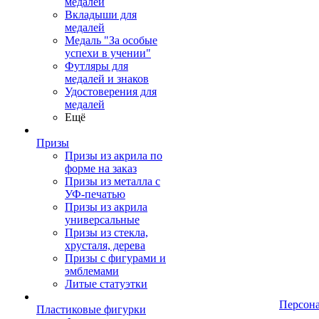
медалей
Вкладыши для
медалей
Медаль "За особые
успехи в учении"
Футляры для
медалей и знаков
Удостоверения для
медалей
Ещё
Призы
Призы из акрила по
форме на заказ
Призы из металла с
УФ-печатью
Призы из акрила
универсальные
Призы из стекла,
хрусталя, дерева
Призы с фигурами и
эмблемами
Литые статуэтки
Персон
Пластиковые фигурки