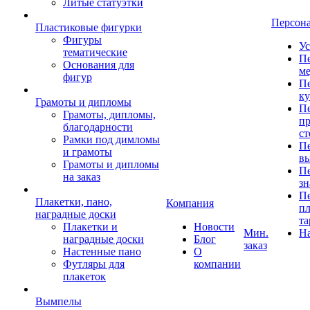
Литые статуэтки
Персон
Пластиковые фигурки
Фигуры
Ус
тематические
Пе
Основания для
ме
фигур
Пе
к
Грамоты и дипломы
Пе
Грамоты, дипломы,
пр
благодарности
ст
Рамки под димломы
Пе
и грамоты
в
Грамоты и дипломы
Пе
на заказ
зн
Пе
Плакетки, пано,
Компания
пл
наградные доски
та
Плакетки и
Новости
Мин.
Н
наградные доски
Блог
заказ
Настенные пано
О
Футляры для
компании
плакеток
Вымпелы