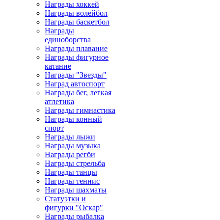
Награды хоккей
Награды волейбол
Награды баскетбол
Награды
единоборства
Награды плавание
Награды фигурное
катание
Награды "Звезды"
Наград автоспорт
Награды бег, легкая
атлетика
Награды гимнастика
Награды конный
спорт
Награды лыжи
Награды музыка
Награды регби
Награды стрельба
Награды танцы
Награды теннис
Награды шахматы
Статуэтки и
фигурки "Оскар"
Награды рыбалка