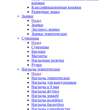
книжки
Классификационные книжки
Разрядные знаки
Значки
Назад
Значки
Экспресс-значки
Значки тематические
Сувениры
Назад
Сувениры
Брелоки
Магниты
Наградные розетки
Ручки
Награды тематические
Назад
Награды тематические
Награды для выпускников
Награды к 9 мая
Награды футбол
Награды хоккей
Награды волейбол
Награды баскетбол
Награды единоборства