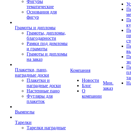
Фигуры
Ус
тематические
Пе
Основания для
ме
фигур
Пе
к
Грамоты и дипломы
Пе
Грамоты, дипломы,
пр
благодарности
ст
Рамки под димломы
Пе
и грамоты
в
Грамоты и дипломы
Пе
на заказ
зн
Пе
Плакетки, пано,
Компания
пл
наградные доски
та
Плакетки и
Новости
Мин.
Н
наградные доски
Блог
заказ
Настенные пано
О
Футляры для
компании
плакеток
Вымпелы
Тарелки
Тарелки наградные