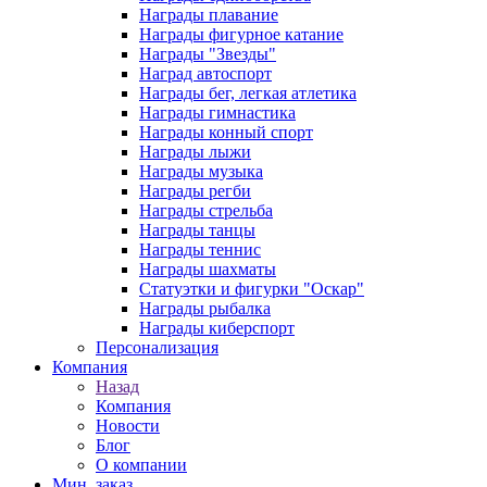
Награды плавание
Награды фигурное катание
Награды "Звезды"
Наград автоспорт
Награды бег, легкая атлетика
Награды гимнастика
Награды конный спорт
Награды лыжи
Награды музыка
Награды регби
Награды стрельба
Награды танцы
Награды теннис
Награды шахматы
Статуэтки и фигурки "Оскар"
Награды рыбалка
Награды киберспорт
Персонализация
Компания
Назад
Компания
Новости
Блог
О компании
Мин. заказ