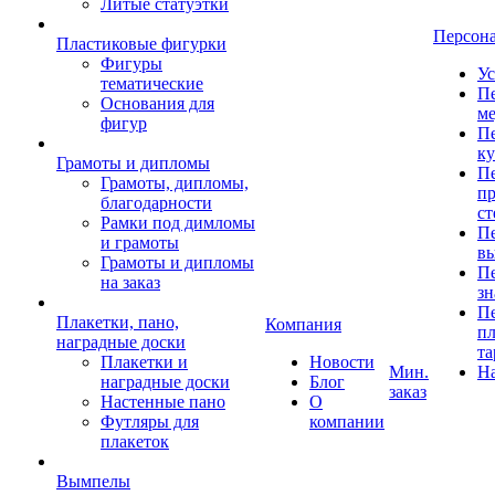
Литые статуэтки
Персон
Пластиковые фигурки
Фигуры
Ус
тематические
Пе
Основания для
ме
фигур
Пе
к
Грамоты и дипломы
Пе
Грамоты, дипломы,
пр
благодарности
ст
Рамки под димломы
Пе
и грамоты
в
Грамоты и дипломы
Пе
на заказ
зн
Пе
Плакетки, пано,
Компания
пл
наградные доски
та
Плакетки и
Новости
Мин.
Н
наградные доски
Блог
заказ
Настенные пано
О
Футляры для
компании
плакеток
Вымпелы