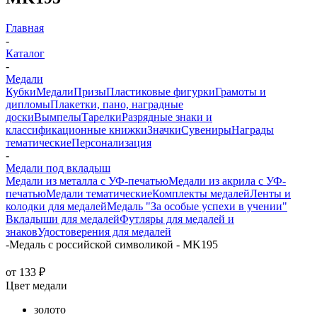
Главная
-
Каталог
-
Медали
Кубки
Медали
Призы
Пластиковые фигурки
Грамоты и
дипломы
Плакетки, пано, наградные
доски
Вымпелы
Тарелки
Разрядные знаки и
классификационные книжки
Значки
Сувениры
Награды
тематические
Персонализация
-
Медали под вкладыш
Медали из металла с УФ-печатью
Медали из акрила с УФ-
печатью
Медали тематические
Комплекты медалей
Ленты и
колодки для медалей
Медаль "За особые успехи в учении"
Вкладыши для медалей
Футляры для медалей и
знаков
Удостоверения для медалей
-
Медаль с российской символикой - MK195
от
133 ₽
Цвет медали
золото