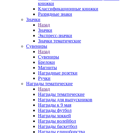
книжки
Классификационные книжки
Разрядные знаки
Значки
Назад
Значки
Экспресс-значки
Значки тематические
Сувениры
Назад
Сувениры
Брелоки
Магниты
Наградные розетки
Ручки
Награды тематические
Назад
Награды тематические
Награды для выпускников
Награды к 9 мая
Награды футбол
Награды хоккей
Награды волейбол
Награды баскетбол
Награды единоборства