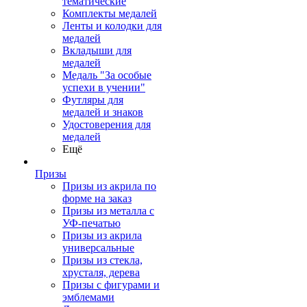
тематические
Комплекты медалей
Ленты и колодки для
медалей
Вкладыши для
медалей
Медаль "За особые
успехи в учении"
Футляры для
медалей и знаков
Удостоверения для
медалей
Ещё
Призы
Призы из акрила по
форме на заказ
Призы из металла с
УФ-печатью
Призы из акрила
универсальные
Призы из стекла,
хрусталя, дерева
Призы с фигурами и
эмблемами