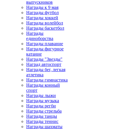
выпускников
Награды к 9 мая
Награды футбол
Награды хоккей
Награды волейбол
Награды баскетбол
Награды
единоборства
Награды плавание
Награды фигурное
катание
Награды "Звезды"
Наград автоспорт
Награды бег, легкая
атлетика
Награды гимнастика
Награды конный
спорт
Награды лыжи
Награды музыка
Награды регби
Награды стрельба
Награды танцы
Награды теннис
Награды шахматы