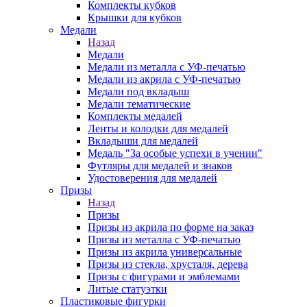
Комплекты кубков
Крышки для кубков
Медали
Назад
Медали
Медали из металла с УФ-печатью
Медали из акрила с УФ-печатью
Медали под вкладыш
Медали тематические
Комплекты медалей
Ленты и колодки для медалей
Вкладыши для медалей
Медаль "За особые успехи в учении"
Футляры для медалей и знаков
Удостоверения для медалей
Призы
Назад
Призы
Призы из акрила по форме на заказ
Призы из металла с УФ-печатью
Призы из акрила универсальные
Призы из стекла, хрусталя, дерева
Призы с фигурами и эмблемами
Литые статуэтки
Пластиковые фигурки