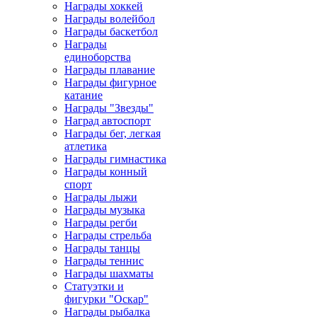
Награды хоккей
Награды волейбол
Награды баскетбол
Награды
единоборства
Награды плавание
Награды фигурное
катание
Награды "Звезды"
Наград автоспорт
Награды бег, легкая
атлетика
Награды гимнастика
Награды конный
спорт
Награды лыжи
Награды музыка
Награды регби
Награды стрельба
Награды танцы
Награды теннис
Награды шахматы
Статуэтки и
фигурки "Оскар"
Награды рыбалка