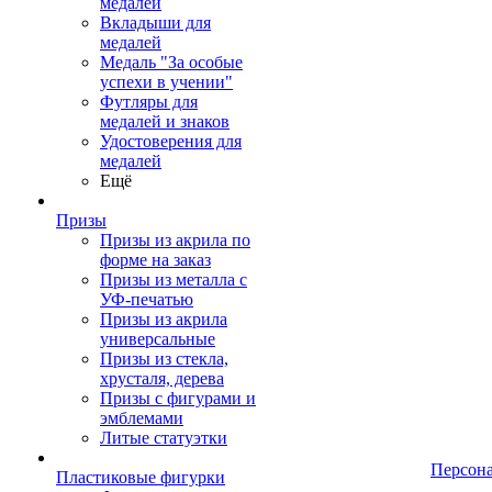
медалей
Вкладыши для
медалей
Медаль "За особые
успехи в учении"
Футляры для
медалей и знаков
Удостоверения для
медалей
Ещё
Призы
Призы из акрила по
форме на заказ
Призы из металла с
УФ-печатью
Призы из акрила
универсальные
Призы из стекла,
хрусталя, дерева
Призы с фигурами и
эмблемами
Литые статуэтки
Персон
Пластиковые фигурки