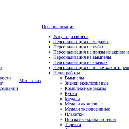
Персонализация
Услуги дизайнера
Персонализация на медалях
Персонализация на кубки
Персонализация на призы из акрила и
Персонализация на вымпелы
Персонализация на значках
Персонализация на плакетках и тарел
я
Наши работы
вости
Вымпелы
Мин. заказ
ог
Значки эксклюзивные
компании
Комплексные заказы
Кубки
Медали
Медали акриловые
Медали эксклюзивные
Плакетки
Призы из акрила и стекла
Тарелки