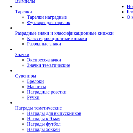
Вымпелы
Но
Тарелки
Бл
Тарелки наградные
О 
Футляры для тарелок
Разрядные знаки и классификационные книжки
Классификационные книжки
Разрядные знаки
Значки
Экспресс-значки
Значки тематические
Сувениры
Брелоки
Магниты
Наградные розетки
Ручки
Награды тематические
Награды для выпускников
Награды к 9 мая
Награды футбол
Награды хоккей