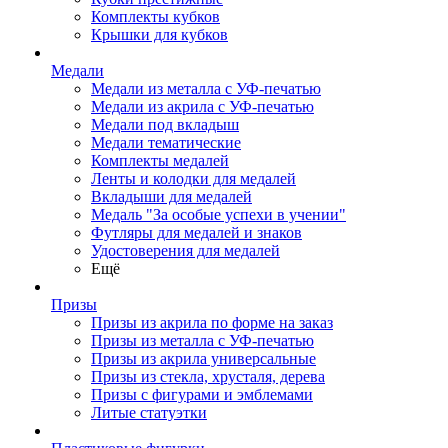
Комплекты кубков
Крышки для кубков
Медали
Медали из металла с УФ-печатью
Медали из акрила с УФ-печатью
Медали под вкладыш
Медали тематические
Комплекты медалей
Ленты и колодки для медалей
Вкладыши для медалей
Медаль "За особые успехи в учении"
Футляры для медалей и знаков
Удостоверения для медалей
Ещё
Призы
Призы из акрила по форме на заказ
Призы из металла с УФ-печатью
Призы из акрила универсальные
Призы из стекла, хрусталя, дерева
Призы с фигурами и эмблемами
Литые статуэтки