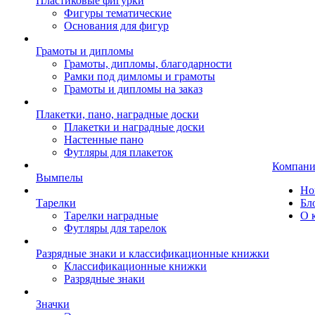
Пластиковые фигурки
Фигуры тематические
Основания для фигур
Грамоты и дипломы
Грамоты, дипломы, благодарности
Рамки под димломы и грамоты
Грамоты и дипломы на заказ
Плакетки, пано, наградные доски
Плакетки и наградные доски
Настенные пано
Футляры для плакеток
Компани
Вымпелы
Но
Тарелки
Бл
Тарелки наградные
О 
Футляры для тарелок
Разрядные знаки и классификационные книжки
Классификационные книжки
Разрядные знаки
Значки