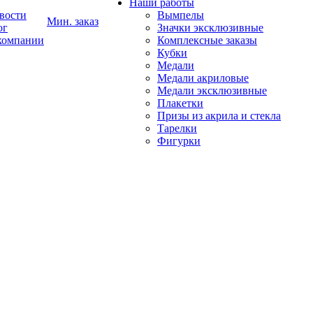
Наши работы
вости
Вымпелы
Мин. заказ
ог
Значки эксклюзивные
компании
Комплексные заказы
Кубки
Медали
Медали акриловые
Медали эксклюзивные
Плакетки
Призы из акрила и стекла
Тарелки
Фигурки