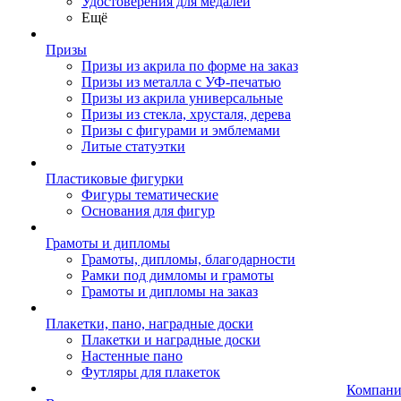
Удостоверения для медалей
Ещё
Призы
Призы из акрила по форме на заказ
Призы из металла с УФ-печатью
Призы из акрила универсальные
Призы из стекла, хрусталя, дерева
Призы с фигурами и эмблемами
Литые статуэтки
Пластиковые фигурки
Фигуры тематические
Основания для фигур
Грамоты и дипломы
Грамоты, дипломы, благодарности
Рамки под димломы и грамоты
Грамоты и дипломы на заказ
Плакетки, пано, наградные доски
Плакетки и наградные доски
Настенные пано
Футляры для плакеток
Компани