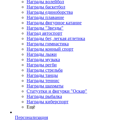
Награды волейбол
Награды баскетбол
Награды единоборства
Награды плавание
Награды фигурное катание
Награды "Звезды"
Наград автоспорт
Награды бег, легкая атлетика
Награды гимнастика
Награды конный спорт
Награды лыжи
Награды музыка
Награды регби
Награды стрельба
Награды танцы
Награды теннис
Награды шахматы
Статуэтки и фигурки "Оскар"
Награды рыбалка
Награды киберспорт
Ещё
Персонализация