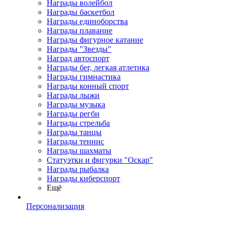
Награды волейбол
Награды баскетбол
Награды единоборства
Награды плавание
Награды фигурное катание
Награды "Звезды"
Наград автоспорт
Награды бег, легкая атлетика
Награды гимнастика
Награды конный спорт
Награды лыжи
Награды музыка
Награды регби
Награды стрельба
Награды танцы
Награды теннис
Награды шахматы
Статуэтки и фигурки "Оскар"
Награды рыбалка
Награды киберспорт
Ещё
Персонализация