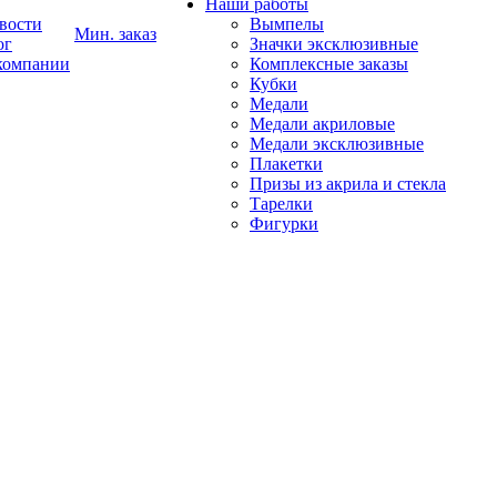
Наши работы
вости
Вымпелы
Мин. заказ
ог
Значки эксклюзивные
компании
Комплексные заказы
Кубки
Медали
Медали акриловые
Медали эксклюзивные
Плакетки
Призы из акрила и стекла
Тарелки
Фигурки