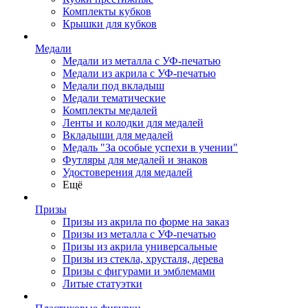
Комплекты кубков
Крышки для кубков
Медали
Медали из металла с УФ-печатью
Медали из акрила с УФ-печатью
Медали под вкладыш
Медали тематические
Комплекты медалей
Ленты и колодки для медалей
Вкладыши для медалей
Медаль "За особые успехи в учении"
Футляры для медалей и знаков
Удостоверения для медалей
Ещё
Призы
Призы из акрила по форме на заказ
Призы из металла с УФ-печатью
Призы из акрила универсальные
Призы из стекла, хрусталя, дерева
Призы с фигурами и эмблемами
Литые статуэтки