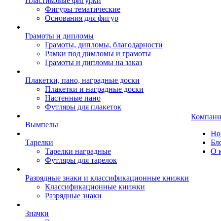
Пластиковые фигурки
Фигуры тематические
Основания для фигур
Грамоты и дипломы
Грамоты, дипломы, благодарности
Рамки под димломы и грамоты
Грамоты и дипломы на заказ
Плакетки, пано, наградные доски
Плакетки и наградные доски
Настенные пано
Футляры для плакеток
Компани
Вымпелы
Но
Тарелки
Бл
Тарелки наградные
О 
Футляры для тарелок
Разрядные знаки и классификационные книжки
Классификационные книжки
Разрядные знаки
Значки