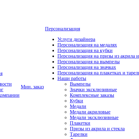
Персонализация
Услуги дизайнера
Персонализация на медалях
Персонализация на кубки
Персонализация на призы из акрила и
Персонализация на вымпелы
Персонализация на значках
Персонализация на плакетках и тарел
я
Наши работы
вости
Вымпелы
Мин. заказ
ог
Значки эксклюзивные
компании
Комплексные заказы
Кубки
Медали
Медали акриловые
Медали эксклюзивные
Плакетки
Призы из акрила и стекла
Тарелки