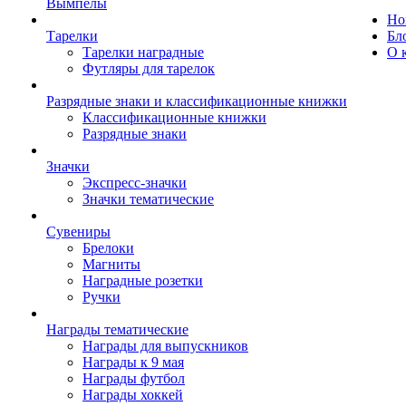
Вымпелы
Но
Тарелки
Бл
Тарелки наградные
О 
Футляры для тарелок
Разрядные знаки и классификационные книжки
Классификационные книжки
Разрядные знаки
Значки
Экспресс-значки
Значки тематические
Сувениры
Брелоки
Магниты
Наградные розетки
Ручки
Награды тематические
Награды для выпускников
Награды к 9 мая
Награды футбол
Награды хоккей