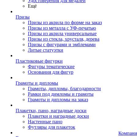
Удостоверения для медалей
Ещё
Призы
Призы из акрила по форме на заказ
Призы из металла с УФ-печатью
Призы из акрила универсальные
Призы из стекла, хрусталя, дерева
Призы с фигурами и эмблемами
Литые статуэтки
Пластиковые фигурки
Фигуры тематические
Основания для фигур
Грамоты и дипломы
Грамоты, дипломы, благодарности
Рамки под димломы и грамоты
Грамоты и дипломы на заказ
Плакетки, пано, наградные доски
Плакетки и наградные доски
Настенные пано
Футляры для плакеток
Компани