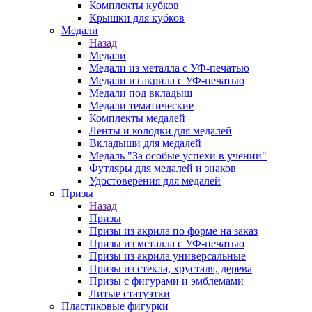
Комплекты кубков
Крышки для кубков
Медали
Назад
Медали
Медали из металла с УФ-печатью
Медали из акрила с УФ-печатью
Медали под вкладыш
Медали тематические
Комплекты медалей
Ленты и колодки для медалей
Вкладыши для медалей
Медаль "За особые успехи в учении"
Футляры для медалей и знаков
Удостоверения для медалей
Призы
Назад
Призы
Призы из акрила по форме на заказ
Призы из металла с УФ-печатью
Призы из акрила универсальные
Призы из стекла, хрусталя, дерева
Призы с фигурами и эмблемами
Литые статуэтки
Пластиковые фигурки