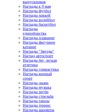
выпускников
Награды к 9 мая
Награды футбол
Награды хоккей
Награды волейбол
Награды баскетбол
Награды
единоборства
Награды плавание
Награды фигурное
катание
Награды "Звезды"
Наград автоспорт
Награды бег, легкая
атлетика
Награды гимнастика
Награды конный
спорт
Награды лыжи
Награды музыка
Награды регби
Награды стрельба
Награды танцы
Награды теннис
Награды шахматы