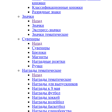
книжки
Классификационные книжки
Разрядные знаки
Значки
Назад
Значки
Экспресс-значки
Значки тематические
Сувениры
Назад
Сувениры
Брелоки
Магниты
Наградные розетки
Ручки
Награды тематические
Назад
Награды тематические
Награды для выпускников
Награды к 9 мая
Награды футбол
Награды хоккей
Награды волейбол
Награды баскетбол
Награды единоборства