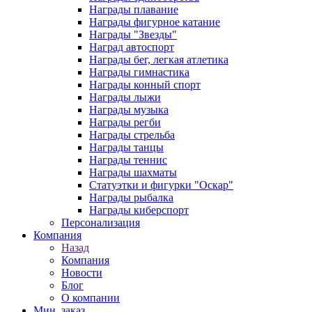
Награды плавание
Награды фигурное катание
Награды "Звезды"
Наград автоспорт
Награды бег, легкая атлетика
Награды гимнастика
Награды конный спорт
Награды лыжи
Награды музыка
Награды регби
Награды стрельба
Награды танцы
Награды теннис
Награды шахматы
Статуэтки и фигурки "Оскар"
Награды рыбалка
Награды киберспорт
Персонализация
Компания
Назад
Компания
Новости
Блог
О компании
Мин. заказ