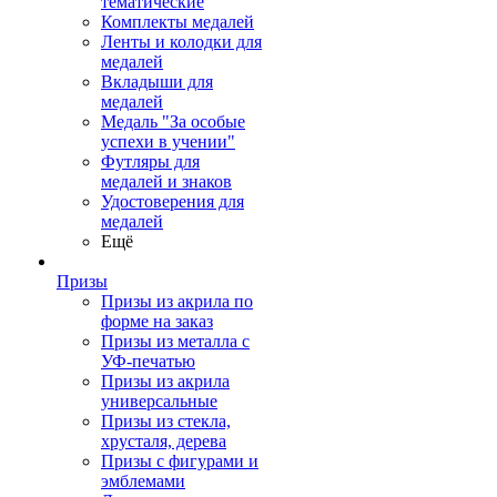
тематические
Комплекты медалей
Ленты и колодки для
медалей
Вкладыши для
медалей
Медаль "За особые
успехи в учении"
Футляры для
медалей и знаков
Удостоверения для
медалей
Ещё
Призы
Призы из акрила по
форме на заказ
Призы из металла с
УФ-печатью
Призы из акрила
универсальные
Призы из стекла,
хрусталя, дерева
Призы с фигурами и
эмблемами