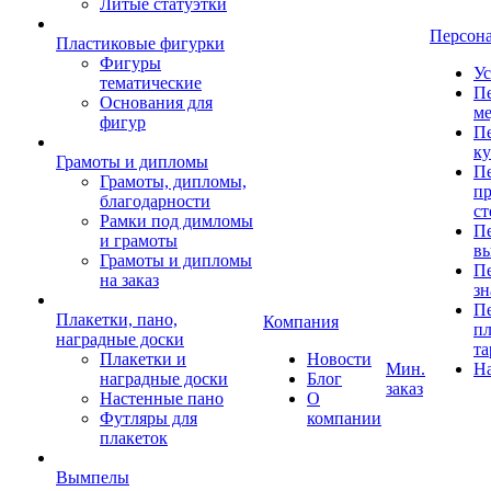
Литые статуэтки
Персон
Пластиковые фигурки
Фигуры
Ус
тематические
Пе
Основания для
ме
фигур
Пе
к
Грамоты и дипломы
Пе
Грамоты, дипломы,
пр
благодарности
ст
Рамки под димломы
Пе
и грамоты
в
Грамоты и дипломы
Пе
на заказ
зн
Пе
Плакетки, пано,
Компания
пл
наградные доски
та
Плакетки и
Новости
Мин.
Н
наградные доски
Блог
заказ
Настенные пано
О
Футляры для
компании
плакеток
Вымпелы