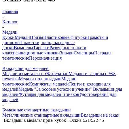
Главная
-
Каталог
-
Медали
Кубки
Медали
Призы
Пластиковые фигурки
Грамоты и
дипломы
Плакетки, пано, наградные
доски
Вымпелы
Тарелки
Разрядные знаки и
классификационные книжки
Значки
Сувениры
Награды
тематические
Персонализация
-
Вкладыши для медалей
Медали из металла с УФ-печатью
Медали из акрила с УФ-
печатью
Медали под вкладыш
Медали
тематические
Комплекты медалей
Ленты и колодки для
медалей
Медаль "За особые успехи в учении"
Вкладыши для
медалей
Футляры для медалей и знаков
Удостоверения для
медалей
-
Бумажные стандартные вкладыши
Металлические стандартные вкладыши
Вкладыши на заказ
-
Вкладыш в медаль/ приз/ кубок - Эскиз-521/522-45