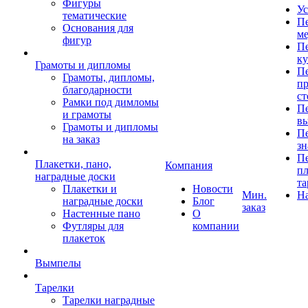
Фигуры
Ус
тематические
Пе
Основания для
ме
фигур
Пе
к
Грамоты и дипломы
Пе
Грамоты, дипломы,
пр
благодарности
ст
Рамки под димломы
Пе
и грамоты
в
Грамоты и дипломы
Пе
на заказ
зн
Пе
Плакетки, пано,
Компания
пл
наградные доски
та
Плакетки и
Новости
Мин.
Н
наградные доски
Блог
заказ
Настенные пано
О
Футляры для
компании
плакеток
Вымпелы
Тарелки
Тарелки наградные