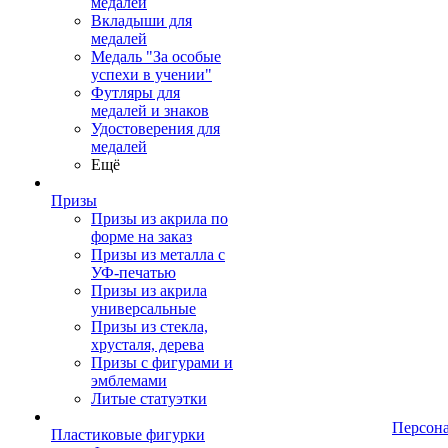
медалей
Вкладыши для
медалей
Медаль "За особые
успехи в учении"
Футляры для
медалей и знаков
Удостоверения для
медалей
Ещё
Призы
Призы из акрила по
форме на заказ
Призы из металла с
УФ-печатью
Призы из акрила
универсальные
Призы из стекла,
хрусталя, дерева
Призы с фигурами и
эмблемами
Литые статуэтки
Персон
Пластиковые фигурки