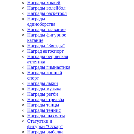
Награды хоккей
Награды волейбол
Награды баскетбол
Награды
единоборства
Награды плавание
Награды фигурное
катание
Награды "Звезды"
Наград автоспорт
Награды бег, легкая
атлетика
Награды гимнастика
Награды конный
спорт
Награды лыжи
Награды музыка
Награды регби
Награды стрельба
Награды танцы
Награды теннис
Награды шахматы
Статуэтки и
фигурки "Оскар"
Награды рыбалка