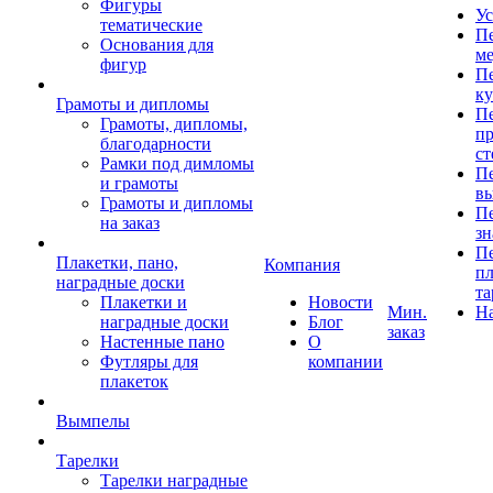
Фигуры
Ус
тематические
Пе
Основания для
ме
фигур
Пе
к
Грамоты и дипломы
Пе
Грамоты, дипломы,
пр
благодарности
ст
Рамки под димломы
Пе
и грамоты
в
Грамоты и дипломы
Пе
на заказ
зн
Пе
Плакетки, пано,
Компания
пл
наградные доски
та
Плакетки и
Новости
Мин.
Н
наградные доски
Блог
заказ
Настенные пано
О
Футляры для
компании
плакеток
Вымпелы
Тарелки
Тарелки наградные