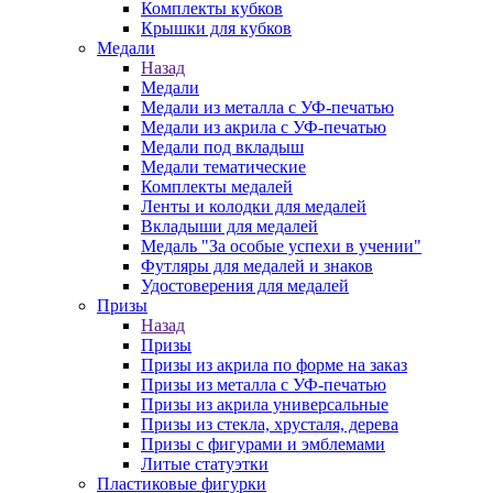
Комплекты кубков
Крышки для кубков
Медали
Назад
Медали
Медали из металла с УФ-печатью
Медали из акрила с УФ-печатью
Медали под вкладыш
Медали тематические
Комплекты медалей
Ленты и колодки для медалей
Вкладыши для медалей
Медаль "За особые успехи в учении"
Футляры для медалей и знаков
Удостоверения для медалей
Призы
Назад
Призы
Призы из акрила по форме на заказ
Призы из металла с УФ-печатью
Призы из акрила универсальные
Призы из стекла, хрусталя, дерева
Призы с фигурами и эмблемами
Литые статуэтки
Пластиковые фигурки