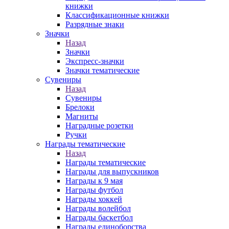
книжки
Классификационные книжки
Разрядные знаки
Значки
Назад
Значки
Экспресс-значки
Значки тематические
Сувениры
Назад
Сувениры
Брелоки
Магниты
Наградные розетки
Ручки
Награды тематические
Назад
Награды тематические
Награды для выпускников
Награды к 9 мая
Награды футбол
Награды хоккей
Награды волейбол
Награды баскетбол
Награды единоборства