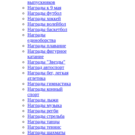
выпускников
Награды к 9 мая
Награды футбол
Награды хоккей
Награды волейбол
Награды баскетбол
Награды
единоборства
Награды плавание
Награды фигурное
катание
Награды "Звезды"
Наград автоспорт
Награды бег, легкая
атлетика
Награды гимнастика
Награды конный
спорт
Награды лыжи
Награды музыка
Награды регби
Награды стрельба
Награды танцы
Награды теннис
Награды шахматы