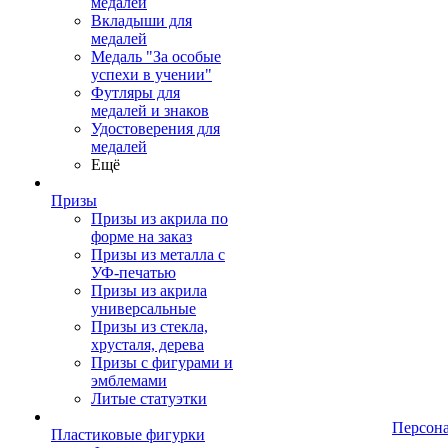
медалей
Вкладыши для
медалей
Медаль "За особые
успехи в учении"
Футляры для
медалей и знаков
Удостоверения для
медалей
Ещё
Призы
Призы из акрила по
форме на заказ
Призы из металла с
УФ-печатью
Призы из акрила
универсальные
Призы из стекла,
хрусталя, дерева
Призы с фигурами и
эмблемами
Литые статуэтки
Персон
Пластиковые фигурки