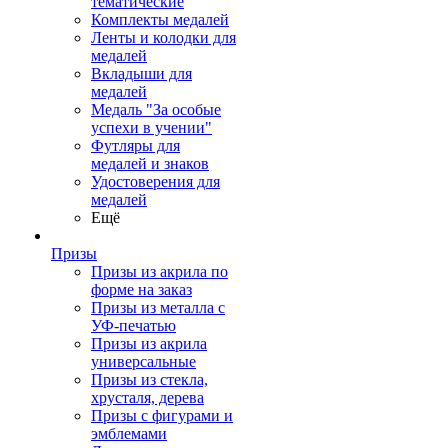
тематические
Комплекты медалей
Ленты и колодки для
медалей
Вкладыши для
медалей
Медаль "За особые
успехи в учении"
Футляры для
медалей и знаков
Удостоверения для
медалей
Ещё
Призы
Призы из акрила по
форме на заказ
Призы из металла с
УФ-печатью
Призы из акрила
универсальные
Призы из стекла,
хрусталя, дерева
Призы с фигурами и
эмблемами