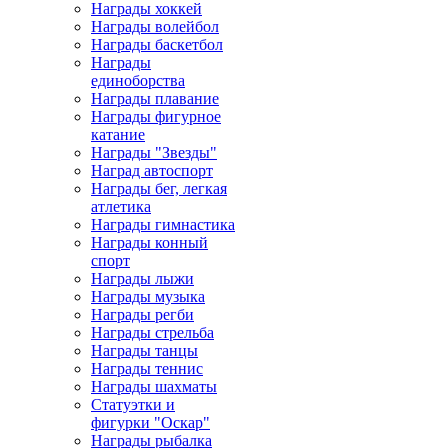
Награды хоккей
Награды волейбол
Награды баскетбол
Награды
единоборства
Награды плавание
Награды фигурное
катание
Награды "Звезды"
Наград автоспорт
Награды бег, легкая
атлетика
Награды гимнастика
Награды конный
спорт
Награды лыжи
Награды музыка
Награды регби
Награды стрельба
Награды танцы
Награды теннис
Награды шахматы
Статуэтки и
фигурки "Оскар"
Награды рыбалка