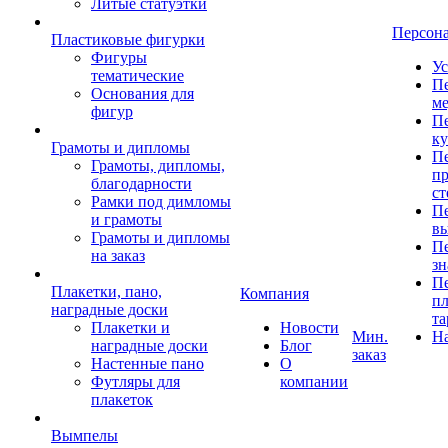
Литые статуэтки
Персон
Пластиковые фигурки
Фигуры
Ус
тематические
Пе
Основания для
ме
фигур
Пе
к
Грамоты и дипломы
Пе
Грамоты, дипломы,
пр
благодарности
ст
Рамки под димломы
Пе
и грамоты
в
Грамоты и дипломы
Пе
на заказ
зн
Пе
Плакетки, пано,
Компания
пл
наградные доски
та
Плакетки и
Новости
Мин.
Н
наградные доски
Блог
заказ
Настенные пано
О
Футляры для
компании
плакеток
Вымпелы