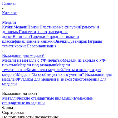
Главная
-
Каталог
-
Медали
Кубки
Медали
Призы
Пластиковые фигурки
Грамоты и
дипломы
Плакетки, пано, наградные
доски
Вымпелы
Тарелки
Разрядные знаки и
классификационные книжки
Значки
Сувениры
Награды
тематические
Персонализация
-
Вкладыши для медалей
Медали из металла с УФ-печатью
Медали из акрила с УФ-
печатью
Медали под вкладыш
Медали
тематические
Комплекты медалей
Ленты и колодки для
медалей
Медаль "За особые успехи в учении"
Вкладыши для
медалей
Футляры для медалей и знаков
Удостоверения для
медалей
-
Вкладыши на заказ
Металлические стандартные вкладыши
Бумажные
стандартные вкладыши
Фильтр:
Сортировка
По популярности (возрастание)