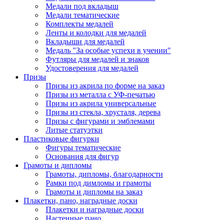
Медали под вкладыш
Медали тематические
Комплекты медалей
Ленты и колодки для медалей
Вкладыши для медалей
Медаль "За особые успехи в учении"
Футляры для медалей и знаков
Удостоверения для медалей
Призы
Призы из акрила по форме на заказ
Призы из металла с УФ-печатью
Призы из акрила универсальные
Призы из стекла, хрусталя, дерева
Призы с фигурами и эмблемами
Литые статуэтки
Пластиковые фигурки
Фигуры тематические
Основания для фигур
Грамоты и дипломы
Грамоты, дипломы, благодарности
Рамки под димломы и грамоты
Грамоты и дипломы на заказ
Плакетки, пано, наградные доски
Плакетки и наградные доски
Настенные пано