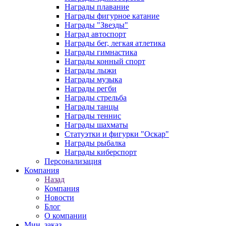
Награды плавание
Награды фигурное катание
Награды "Звезды"
Наград автоспорт
Награды бег, легкая атлетика
Награды гимнастика
Награды конный спорт
Награды лыжи
Награды музыка
Награды регби
Награды стрельба
Награды танцы
Награды теннис
Награды шахматы
Статуэтки и фигурки "Оскар"
Награды рыбалка
Награды киберспорт
Персонализация
Компания
Назад
Компания
Новости
Блог
О компании
Мин. заказ