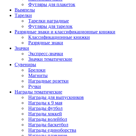
Футляры для плакеток
Вымпелы
Тарелки
Тарелки наградные
Футляры для тарелок
Разрядные знаки и классификационные книжки
Классификационные книжки
Разрядные знаки
Значки
Экспресс-значки
Значки тематические
Сувениры
Брелоки
Магниты
Наградные розетки
Ручки
Награды тематические
Награды для выпускников
Награды к 9 мая
Награды футбол
Награды хоккей
Награды волейбол
Награды баскетбол
Награды единоборства
Награды плавание