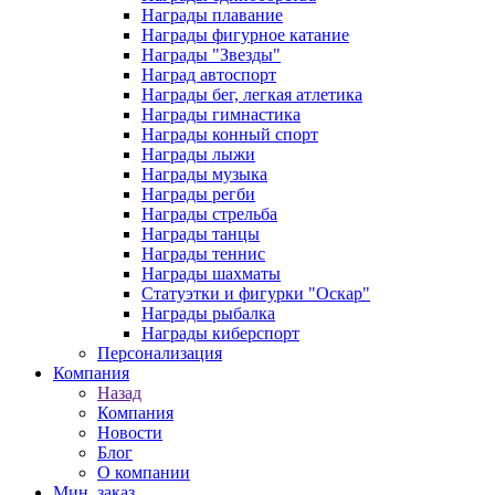
Награды плавание
Награды фигурное катание
Награды "Звезды"
Наград автоспорт
Награды бег, легкая атлетика
Награды гимнастика
Награды конный спорт
Награды лыжи
Награды музыка
Награды регби
Награды стрельба
Награды танцы
Награды теннис
Награды шахматы
Статуэтки и фигурки "Оскар"
Награды рыбалка
Награды киберспорт
Персонализация
Компания
Назад
Компания
Новости
Блог
О компании
Мин. заказ