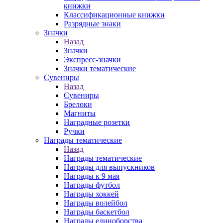
книжки
Классификационные книжки
Разрядные знаки
Значки
Назад
Значки
Экспресс-значки
Значки тематические
Сувениры
Назад
Сувениры
Брелоки
Магниты
Наградные розетки
Ручки
Награды тематические
Назад
Награды тематические
Награды для выпускников
Награды к 9 мая
Награды футбол
Награды хоккей
Награды волейбол
Награды баскетбол
Награды единоборства