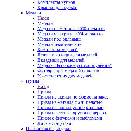
Комплекты кубков
Крышки для кубков
Медали
Назад
Медали
Медали из металла с УФ-печатью
Медали из акрила с УФ-печатью
Медали под вкладыш
Медали тематические
Комплекты медалей
Ленты и колодки для медалей
Вкладыши для медалей
Медаль "За особые успехи в учении"
Футляры для медалей и знаков
Удостоверения для медалей
Призы
Назад
Призы
Призы из акрила по форме на заказ
Призы из металла с УФ-печатью
Призы из акрила универсальные
Призы из стекла, хрусталя, дерева
Призы с фигурами и эмблемами
Литые статуэтки
Пластиковые фигурки