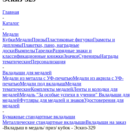
Главная
-
Каталог
-
Медали
Кубки
Медали
Призы
Пластиковые фигурки
Грамоты и
дипломы
Плакетки, пано, наградные
доски
Вымпелы
Тарелки
Разрядные знаки и
классификационные книжки
Значки
Сувениры
Награды
тематические
Персонализация
-
Вкладыши для медалей
Медали из металла с УФ-печатью
Медали из акрила с УФ-
печатью
Медали под вкладыш
Медали
тематические
Комплекты медалей
Ленты и колодки для
медалей
Медаль "За особые успехи в учении"
Вкладыши для
медалей
Футляры для медалей и знаков
Удостоверения для
медалей
-
Бумажные стандартные вкладыши
Металлические стандартные вкладыши
Вкладыши на заказ
-
Вкладыш в медаль/ приз/ кубок - Эскиз-329