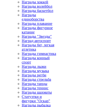
Награды хоккей
Награды волейбол
Награды баскетбол
Награды
единоборства
Награды плавание
Награды фигурное
катание
Награды "Звезды"
Наград автоспорт
Награды бег, легкая
атлетика
Награды гимнастика
Награды конный
спорт
Награды лыжи
Награды музыка
Награды регби
Награды стрельба
Награды танцы
Награды теннис
Награды шахматы
Статуэтки и
фигурки "Оскар"
Награды рыбалка