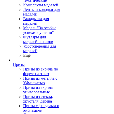
тематические
Комплекты медалей
Ленты и колодки для
медалей
Вкладыши для
медалей
Медаль "За особые
успехи в учении"
Футляры для
медалей и знаков
Удостоверения для
медалей
Ещё
Призы
Призы из акрила по
форме на заказ
Призы из металла с
УФ-печатью
Призы из акрила
универсальные
Призы из стекла,
хрусталя, дерева
Призы с фигурами и
эмблемами