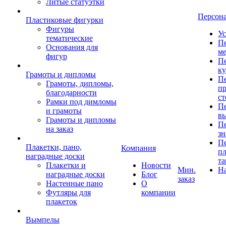
Литые статуэтки
Персон
Пластиковые фигурки
Фигуры
Ус
тематические
Пе
Основания для
ме
фигур
Пе
к
Грамоты и дипломы
Пе
Грамоты, дипломы,
пр
благодарности
ст
Рамки под димломы
Пе
и грамоты
в
Грамоты и дипломы
Пе
на заказ
зн
Пе
Плакетки, пано,
Компания
пл
наградные доски
та
Плакетки и
Новости
Мин.
Н
наградные доски
Блог
заказ
Настенные пано
О
Футляры для
компании
плакеток
Вымпелы