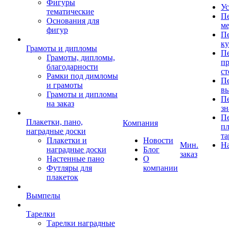
Фигуры
Ус
тематические
Пе
Основания для
ме
фигур
Пе
к
Грамоты и дипломы
Пе
Грамоты, дипломы,
пр
благодарности
ст
Рамки под димломы
Пе
и грамоты
в
Грамоты и дипломы
Пе
на заказ
зн
Пе
Плакетки, пано,
Компания
пл
наградные доски
та
Плакетки и
Новости
Мин.
Н
наградные доски
Блог
заказ
Настенные пано
О
Футляры для
компании
плакеток
Вымпелы
Тарелки
Тарелки наградные