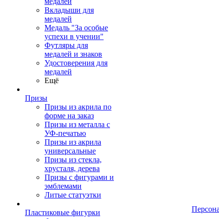
медалей
Вкладыши для
медалей
Медаль "За особые
успехи в учении"
Футляры для
медалей и знаков
Удостоверения для
медалей
Ещё
Призы
Призы из акрила по
форме на заказ
Призы из металла с
УФ-печатью
Призы из акрила
универсальные
Призы из стекла,
хрусталя, дерева
Призы с фигурами и
эмблемами
Литые статуэтки
Персон
Пластиковые фигурки