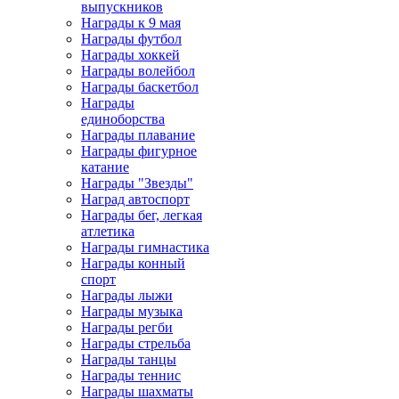
выпускников
Награды к 9 мая
Награды футбол
Награды хоккей
Награды волейбол
Награды баскетбол
Награды
единоборства
Награды плавание
Награды фигурное
катание
Награды "Звезды"
Наград автоспорт
Награды бег, легкая
атлетика
Награды гимнастика
Награды конный
спорт
Награды лыжи
Награды музыка
Награды регби
Награды стрельба
Награды танцы
Награды теннис
Награды шахматы