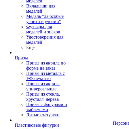
медалей
Вкладыши для
медалей
Медаль "За особые
успехи в учении"
Футляры для
медалей и знаков
Удостоверения для
медалей
Ещё
Призы
Призы из акрила по
форме на заказ
Призы из металла с
УФ-печатью
Призы из акрила
универсальные
Призы из стекла,
хрусталя, дерева
Призы с фигурами и
эмблемами
Литые статуэтки
Персон
Пластиковые фигурки