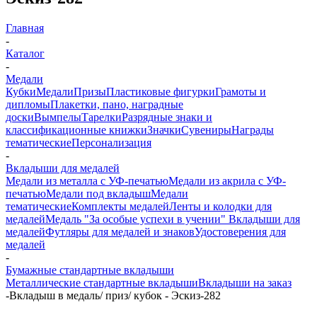
Главная
-
Каталог
-
Медали
Кубки
Медали
Призы
Пластиковые фигурки
Грамоты и
дипломы
Плакетки, пано, наградные
доски
Вымпелы
Тарелки
Разрядные знаки и
классификационные книжки
Значки
Сувениры
Награды
тематические
Персонализация
-
Вкладыши для медалей
Медали из металла с УФ-печатью
Медали из акрила с УФ-
печатью
Медали под вкладыш
Медали
тематические
Комплекты медалей
Ленты и колодки для
медалей
Медаль "За особые успехи в учении"
Вкладыши для
медалей
Футляры для медалей и знаков
Удостоверения для
медалей
-
Бумажные стандартные вкладыши
Металлические стандартные вкладыши
Вкладыши на заказ
-
Вкладыш в медаль/ приз/ кубок - Эскиз-282