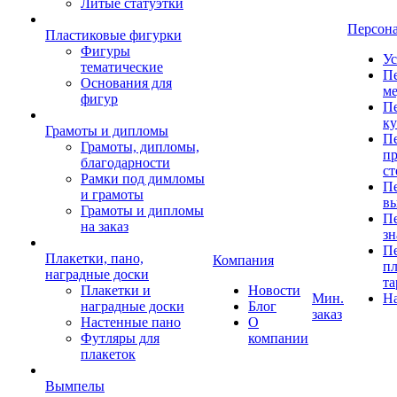
Литые статуэтки
Персон
Пластиковые фигурки
Фигуры
Ус
тематические
Пе
Основания для
ме
фигур
Пе
к
Грамоты и дипломы
Пе
Грамоты, дипломы,
пр
благодарности
ст
Рамки под димломы
Пе
и грамоты
в
Грамоты и дипломы
Пе
на заказ
зн
Пе
Плакетки, пано,
Компания
пл
наградные доски
та
Плакетки и
Новости
Мин.
Н
наградные доски
Блог
заказ
Настенные пано
О
Футляры для
компании
плакеток
Вымпелы