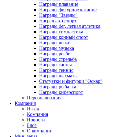
Награды плавание
Награды фигурное катание
Награды "Звезды"
Наград автоспорт
Награды бег, легкая атлетика
Награды гимнастика
Награды конный спорт
Награды лыжи
Награды музыка
Награды регби
Награды стрельба
Награды танцы
Награды теннис
Награды шахматы
Статуэтки и фигурки "Оскар"
Награды рыбалка
Награды киберспорт
Персонализация
Компания
Назад
Компания
Новости
Блог
О компании
Мин. заказ