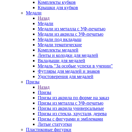
Комплекты кубков
Крышки для кубков
Медали
Назад
Медали
Медали из металла с УФ-печатью
Медали из акрила с УФ-печатью
Медали под вкладыш
Медали тематические
Комплекты медалей
Ленты и колодки для медалей
Вкладыши для медалей
Медаль "За особые успехи в учении"
Футляры для медалей и знаков
Удостоверения для медалей
Призы
Назад
Призы
Призы из акрила по форме на заказ
Призы из металла с УФ-печатью
Призы из акрила универсальные
Призы из стекла, хрусталя, дерева
Призы с фигурами и эмблемами
Литые статуэтки
Пластиковые фигурки