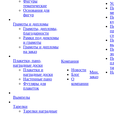
Фигуры
Ус
тематические
Пе
Основания для
ме
фигур
Пе
к
Грамоты и дипломы
Пе
Грамоты, дипломы,
пр
благодарности
ст
Рамки под димломы
Пе
и грамоты
в
Грамоты и дипломы
Пе
на заказ
зн
Пе
Плакетки, пано,
Компания
пл
наградные доски
та
Плакетки и
Новости
Мин.
Н
наградные доски
Блог
заказ
Настенные пано
О
Футляры для
компании
плакеток
Вымпелы
Тарелки
Тарелки наградные