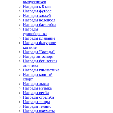
выпускников
Награды к 9 мая
Награды футбол
Награды хоккей
Награды волейбол
Награды баскетбол
Награды
единоборства
Награды плавание
Награды фигурное
катание
Награды "Звезды"
Наград автоспорт
Награды бег, легкая
атлетика
Награды гимнастика
Награды конный
спорт
Награды лыжи
Награды музыка
Награды регби
Награды стрельба
Награды танцы
Награды теннис
Награды шахматы