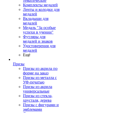
тематические
Комплекты медалей
Ленты и колодки для
медалей
Вкладыши для
медалей
Медаль "За особые
успехи в учении"
Футляры для
медалей и знаков
Удостоверения для
медалей
Ещё
Призы
Призы из акрила по
форме на заказ
Призы из металла с
УФ-печатью
Призы из акрила
универсальные
Призы из стекла,
хрусталя, дерева
Призы с фигурами и
эмблемами