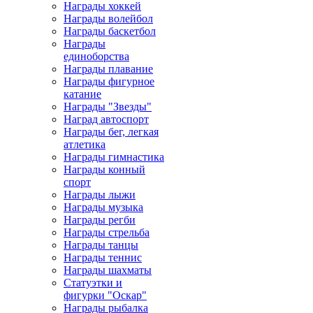
Награды хоккей
Награды волейбол
Награды баскетбол
Награды
единоборства
Награды плавание
Награды фигурное
катание
Награды "Звезды"
Наград автоспорт
Награды бег, легкая
атлетика
Награды гимнастика
Награды конный
спорт
Награды лыжи
Награды музыка
Награды регби
Награды стрельба
Награды танцы
Награды теннис
Награды шахматы
Статуэтки и
фигурки "Оскар"
Награды рыбалка