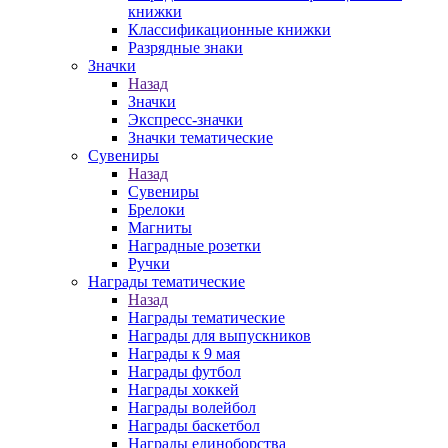
книжки
Классификационные книжки
Разрядные знаки
Значки
Назад
Значки
Экспресс-значки
Значки тематические
Сувениры
Назад
Сувениры
Брелоки
Магниты
Наградные розетки
Ручки
Награды тематические
Назад
Награды тематические
Награды для выпускников
Награды к 9 мая
Награды футбол
Награды хоккей
Награды волейбол
Награды баскетбол
Награды единоборства