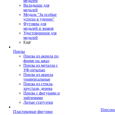
медалей
Вкладыши для
медалей
Медаль "За особые
успехи в учении"
Футляры для
медалей и знаков
Удостоверения для
медалей
Ещё
Призы
Призы из акрила по
форме на заказ
Призы из металла с
УФ-печатью
Призы из акрила
универсальные
Призы из стекла,
хрусталя, дерева
Призы с фигурами и
эмблемами
Литые статуэтки
Персон
Пластиковые фигурки