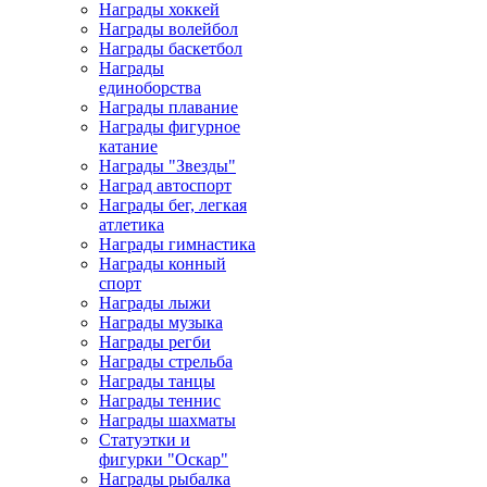
Награды хоккей
Награды волейбол
Награды баскетбол
Награды
единоборства
Награды плавание
Награды фигурное
катание
Награды "Звезды"
Наград автоспорт
Награды бег, легкая
атлетика
Награды гимнастика
Награды конный
спорт
Награды лыжи
Награды музыка
Награды регби
Награды стрельба
Награды танцы
Награды теннис
Награды шахматы
Статуэтки и
фигурки "Оскар"
Награды рыбалка