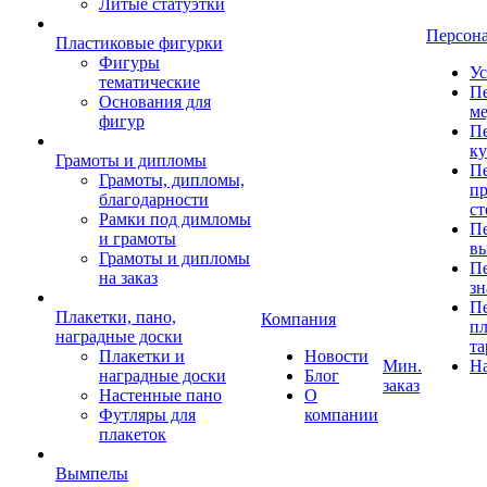
Литые статуэтки
Персон
Пластиковые фигурки
Фигуры
Ус
тематические
Пе
Основания для
ме
фигур
Пе
к
Грамоты и дипломы
Пе
Грамоты, дипломы,
пр
благодарности
ст
Рамки под димломы
Пе
и грамоты
в
Грамоты и дипломы
Пе
на заказ
зн
Пе
Плакетки, пано,
Компания
пл
наградные доски
та
Плакетки и
Новости
Мин.
Н
наградные доски
Блог
заказ
Настенные пано
О
Футляры для
компании
плакеток
Вымпелы