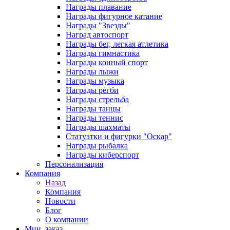
Награды плавание
Награды фигурное катание
Награды "Звезды"
Наград автоспорт
Награды бег, легкая атлетика
Награды гимнастика
Награды конный спорт
Награды лыжи
Награды музыка
Награды регби
Награды стрельба
Награды танцы
Награды теннис
Награды шахматы
Статуэтки и фигурки "Оскар"
Награды рыбалка
Награды киберспорт
Персонализация
Компания
Назад
Компания
Новости
Блог
О компании
Мин. заказ