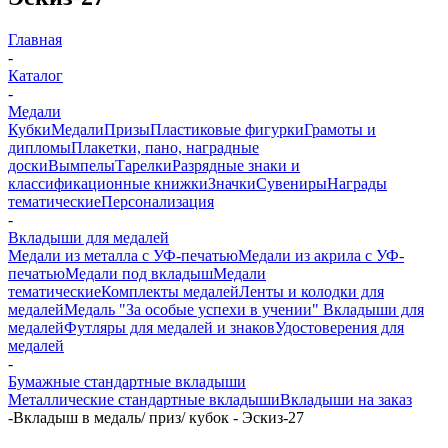
Главная
-
Каталог
-
Медали
Кубки
Медали
Призы
Пластиковые фигурки
Грамоты и
дипломы
Плакетки, пано, наградные
доски
Вымпелы
Тарелки
Разрядные знаки и
классификационные книжки
Значки
Сувениры
Награды
тематические
Персонализация
-
Вкладыши для медалей
Медали из металла с УФ-печатью
Медали из акрила с УФ-
печатью
Медали под вкладыш
Медали
тематические
Комплекты медалей
Ленты и колодки для
медалей
Медаль "За особые успехи в учении"
Вкладыши для
медалей
Футляры для медалей и знаков
Удостоверения для
медалей
-
Бумажные стандартные вкладыши
Металлические стандартные вкладыши
Вкладыши на заказ
-
Вкладыш в медаль/ приз/ кубок - Эскиз-27