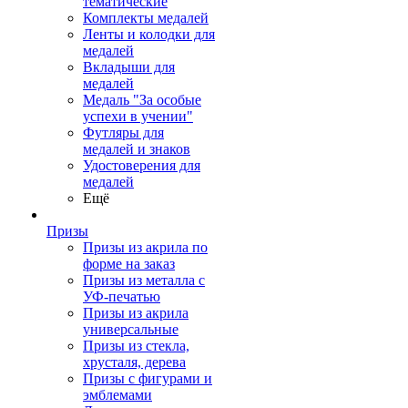
тематические
Комплекты медалей
Ленты и колодки для
медалей
Вкладыши для
медалей
Медаль "За особые
успехи в учении"
Футляры для
медалей и знаков
Удостоверения для
медалей
Ещё
Призы
Призы из акрила по
форме на заказ
Призы из металла с
УФ-печатью
Призы из акрила
универсальные
Призы из стекла,
хрусталя, дерева
Призы с фигурами и
эмблемами