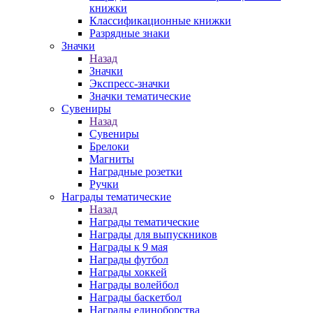
книжки
Классификационные книжки
Разрядные знаки
Значки
Назад
Значки
Экспресс-значки
Значки тематические
Сувениры
Назад
Сувениры
Брелоки
Магниты
Наградные розетки
Ручки
Награды тематические
Назад
Награды тематические
Награды для выпускников
Награды к 9 мая
Награды футбол
Награды хоккей
Награды волейбол
Награды баскетбол
Награды единоборства