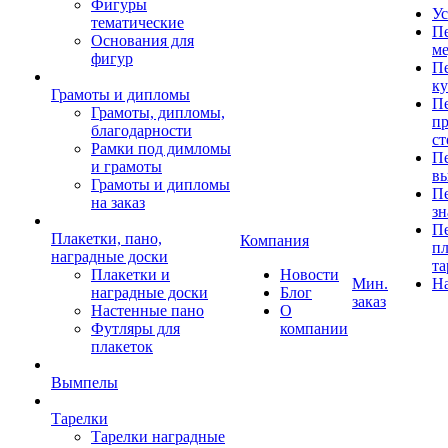
Фигуры
Ус
тематические
Пе
Основания для
ме
фигур
Пе
к
Грамоты и дипломы
Пе
Грамоты, дипломы,
пр
благодарности
ст
Рамки под димломы
Пе
и грамоты
в
Грамоты и дипломы
Пе
на заказ
зн
Пе
Плакетки, пано,
Компания
пл
наградные доски
та
Плакетки и
Новости
Мин.
Н
наградные доски
Блог
заказ
Настенные пано
О
Футляры для
компании
плакеток
Вымпелы
Тарелки
Тарелки наградные