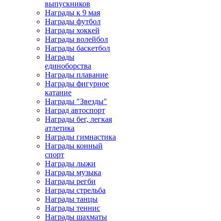
выпускников
Награды к 9 мая
Награды футбол
Награды хоккей
Награды волейбол
Награды баскетбол
Награды
единоборства
Награды плавание
Награды фигурное
катание
Награды "Звезды"
Наград автоспорт
Награды бег, легкая
атлетика
Награды гимнастика
Награды конный
спорт
Награды лыжи
Награды музыка
Награды регби
Награды стрельба
Награды танцы
Награды теннис
Награды шахматы