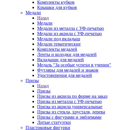
Комплекты кубков
Крышки для кубков
Медали
Назад
Медали
Медали из металла с УФ-печатью
Медали из акрила с УФ-печатью
Медали под вкладыш
Медали тематические
Комплекты медалей
Ленты и колодки для медалей
Вкладыши для медалей
Медаль "За особые успехи в учении"
Футляры для медалей и знаков
Удостоверения для медалей
Призы
Назад
Призы
Призы из акрила по форме на заказ
Призы из металла с УФ-печатью
Призы из акрила универсальные
Призы из стекла, хрусталя, дерева
Призы с фигурами и эмблемами
Литые статуэтки
Пластиковые фигурки