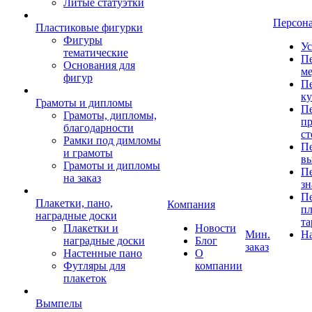
Литые статуэтки
Персон
Пластиковые фигурки
Фигуры
Ус
тематические
Пе
Основания для
ме
фигур
Пе
к
Грамоты и дипломы
Пе
Грамоты, дипломы,
пр
благодарности
ст
Рамки под димломы
Пе
и грамоты
в
Грамоты и дипломы
Пе
на заказ
зн
Пе
Плакетки, пано,
Компания
пл
наградные доски
та
Плакетки и
Новости
Мин.
Н
наградные доски
Блог
заказ
Настенные пано
О
Футляры для
компании
плакеток
Вымпелы