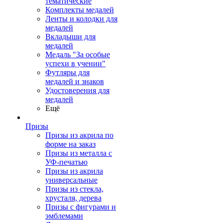
тематические
Комплекты медалей
Ленты и колодки для
медалей
Вкладыши для
медалей
Медаль "За особые
успехи в учении"
Футляры для
медалей и знаков
Удостоверения для
медалей
Ещё
Призы
Призы из акрила по
форме на заказ
Призы из металла с
УФ-печатью
Призы из акрила
универсальные
Призы из стекла,
хрусталя, дерева
Призы с фигурами и
эмблемами