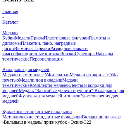
Главная
-
Каталог
-
Медали
Кубки
Медали
Призы
Пластиковые фигурки
Грамоты и
дипломы
Плакетки, пано, наградные
доски
Вымпелы
Тарелки
Разрядные знаки и
классификационные книжки
Значки
Сувениры
Награды
тематические
Персонализация
-
Вкладыши для медалей
Медали из металла с УФ-печатью
Медали из акрила с УФ-
печатью
Медали под вкладыш
Медали
тематические
Комплекты медалей
Ленты и колодки для
медалей
Медаль "За особые успехи в учении"
Вкладыши для
медалей
Футляры для медалей и знаков
Удостоверения для
медалей
-
Бумажные стандартные вкладыши
Металлические стандартные вкладыши
Вкладыши на заказ
-
Вкладыш в медаль/ приз/ кубок - Эскиз-322