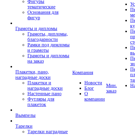
Фигуры
Ус
тематические
Пе
Основания для
ме
фигур
Пе
к
Грамоты и дипломы
Пе
Грамоты, дипломы,
пр
благодарности
ст
Рамки под димломы
Пе
и грамоты
в
Грамоты и дипломы
Пе
на заказ
зн
Пе
Плакетки, пано,
Компания
пл
наградные доски
та
Плакетки и
Новости
Мин.
Н
наградные доски
Блог
заказ
Настенные пано
О
Футляры для
компании
плакеток
Вымпелы
Тарелки
Тарелки наградные