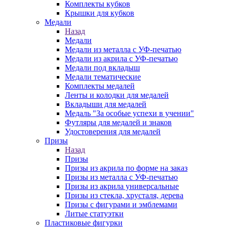
Комплекты кубков
Крышки для кубков
Медали
Назад
Медали
Медали из металла с УФ-печатью
Медали из акрила с УФ-печатью
Медали под вкладыш
Медали тематические
Комплекты медалей
Ленты и колодки для медалей
Вкладыши для медалей
Медаль "За особые успехи в учении"
Футляры для медалей и знаков
Удостоверения для медалей
Призы
Назад
Призы
Призы из акрила по форме на заказ
Призы из металла с УФ-печатью
Призы из акрила универсальные
Призы из стекла, хрусталя, дерева
Призы с фигурами и эмблемами
Литые статуэтки
Пластиковые фигурки