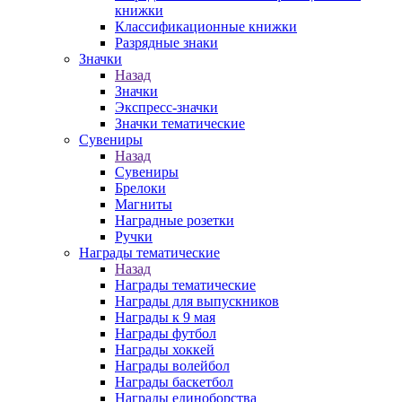
книжки
Классификационные книжки
Разрядные знаки
Значки
Назад
Значки
Экспресс-значки
Значки тематические
Сувениры
Назад
Сувениры
Брелоки
Магниты
Наградные розетки
Ручки
Награды тематические
Назад
Награды тематические
Награды для выпускников
Награды к 9 мая
Награды футбол
Награды хоккей
Награды волейбол
Награды баскетбол
Награды единоборства