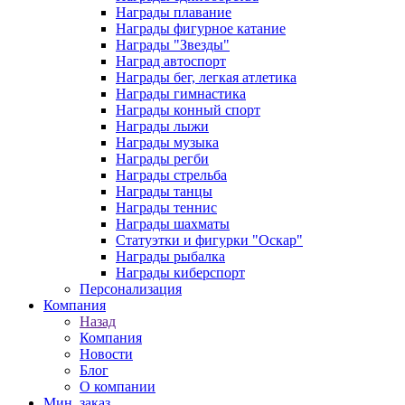
Награды плавание
Награды фигурное катание
Награды "Звезды"
Наград автоспорт
Награды бег, легкая атлетика
Награды гимнастика
Награды конный спорт
Награды лыжи
Награды музыка
Награды регби
Награды стрельба
Награды танцы
Награды теннис
Награды шахматы
Статуэтки и фигурки "Оскар"
Награды рыбалка
Награды киберспорт
Персонализация
Компания
Назад
Компания
Новости
Блог
О компании
Мин. заказ