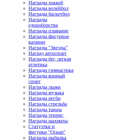
Награды хоккей
Награды волейбол
Награды баскетбол
Награды
единоборства
Награды плавание
Награды фигурное
катание
Награды "Звезды"
Наград автоспорт
Награды бег, легкая
атлетика
Награды гимнастика
Награды конный
спорт
Награды лыжи
Награды музыка
Награды регби
Награды стрельба
Награды танцы
Награды теннис
Награды шахматы
Статуэтки и
фигурки "Оскар"
Награды рыбалка