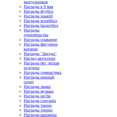
выпускников
Награды к 9 мая
Награды футбол
Награды хоккей
Награды волейбол
Награды баскетбол
Награды
единоборства
Награды плавание
Награды фигурное
катание
Награды "Звезды"
Наград автоспорт
Награды бег, легкая
атлетика
Награды гимнастика
Награды конный
спорт
Награды лыжи
Награды музыка
Награды регби
Награды стрельба
Награды танцы
Награды теннис
Награды шахматы