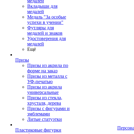
медалей
Вкладыши для
медалей
Медаль "За особые
успехи в учении"
Футляры для
медалей и знаков
Удостоверения для
медалей
Ещё
Призы
Призы из акрила по
форме на заказ
Призы из металла с
УФ-печатью
Призы из акрила
универсальные
Призы из стекла,
хрусталя, дерева
Призы с фигурами и
эмблемами
Литые статуэтки
Персон
Пластиковые фигурки