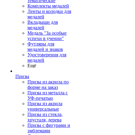
тематические
Комплекты медалей
Ленты и колодки для
медалей
Вкладыши для
медалей
Медаль "За особые
успехи в учении"
Футляры для
медалей и знаков
Удостоверения для
медалей
Ещё
Призы
Призы из акрила по
форме на заказ
Призы из металла с
УФ-печатью
Призы из акрила
универсальные
Призы из стекла,
хрусталя, дерева
Призы с фигурами и
эмблемами