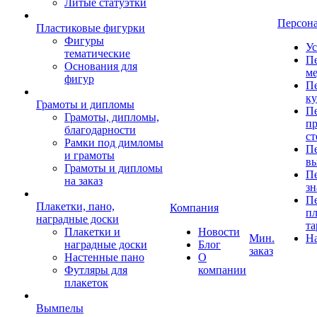
Литые статуэтки
Персон
Пластиковые фигурки
Фигуры
Ус
тематические
Пе
Основания для
ме
фигур
Пе
к
Грамоты и дипломы
Пе
Грамоты, дипломы,
пр
благодарности
ст
Рамки под димломы
Пе
и грамоты
в
Грамоты и дипломы
Пе
на заказ
зн
Пе
Плакетки, пано,
Компания
пл
наградные доски
та
Плакетки и
Новости
Мин.
Н
наградные доски
Блог
заказ
Настенные пано
О
Футляры для
компании
плакеток
Вымпелы