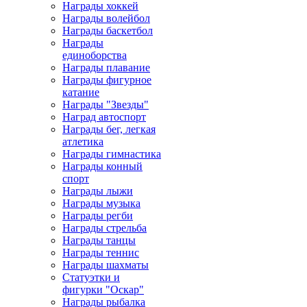
Награды хоккей
Награды волейбол
Награды баскетбол
Награды
единоборства
Награды плавание
Награды фигурное
катание
Награды "Звезды"
Наград автоспорт
Награды бег, легкая
атлетика
Награды гимнастика
Награды конный
спорт
Награды лыжи
Награды музыка
Награды регби
Награды стрельба
Награды танцы
Награды теннис
Награды шахматы
Статуэтки и
фигурки "Оскар"
Награды рыбалка