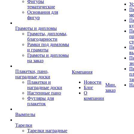
Фигуры
Ус
тематические
Пе
Основания для
ме
фигур
Пе
к
Грамоты и дипломы
Пе
Грамоты, дипломы,
пр
благодарности
ст
Рамки под димломы
Пе
и грамоты
в
Грамоты и дипломы
Пе
на заказ
зн
Пе
Плакетки, пано,
Компания
пл
наградные доски
та
Плакетки и
Новости
Мин.
Н
наградные доски
Блог
заказ
Настенные пано
О
Футляры для
компании
плакеток
Вымпелы
Тарелки
Тарелки наградные