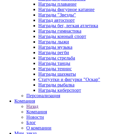
Награды плавание
Награды фигурное катание
Награды "Звезды"
Наград автоспорт
Награды бег, легкая атлетика
Награды гимнастика
Награды конный спорт
Награды лыжи
Награды музыка
Награды регби
Награды стрельба
Награды танцы
Награды теннис
Награды шахматы
Статуэтки и фигурки "Оскар"
Награды рыбалка
Награды киберспорт
Персонализация
Компания
Назад
Компания
Новости
Блог
О компании
Мин. заказ