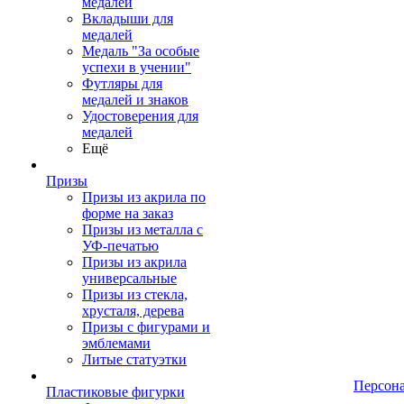
медалей
Вкладыши для
медалей
Медаль "За особые
успехи в учении"
Футляры для
медалей и знаков
Удостоверения для
медалей
Ещё
Призы
Призы из акрила по
форме на заказ
Призы из металла с
УФ-печатью
Призы из акрила
универсальные
Призы из стекла,
хрусталя, дерева
Призы с фигурами и
эмблемами
Литые статуэтки
Персон
Пластиковые фигурки