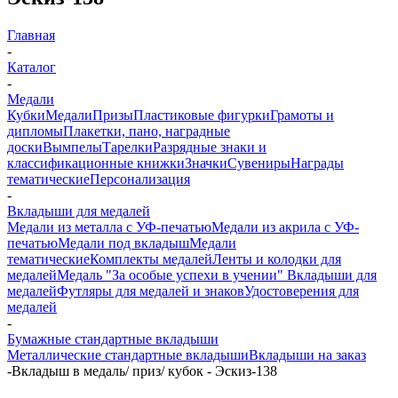
Главная
-
Каталог
-
Медали
Кубки
Медали
Призы
Пластиковые фигурки
Грамоты и
дипломы
Плакетки, пано, наградные
доски
Вымпелы
Тарелки
Разрядные знаки и
классификационные книжки
Значки
Сувениры
Награды
тематические
Персонализация
-
Вкладыши для медалей
Медали из металла с УФ-печатью
Медали из акрила с УФ-
печатью
Медали под вкладыш
Медали
тематические
Комплекты медалей
Ленты и колодки для
медалей
Медаль "За особые успехи в учении"
Вкладыши для
медалей
Футляры для медалей и знаков
Удостоверения для
медалей
-
Бумажные стандартные вкладыши
Металлические стандартные вкладыши
Вкладыши на заказ
-
Вкладыш в медаль/ приз/ кубок - Эскиз-138