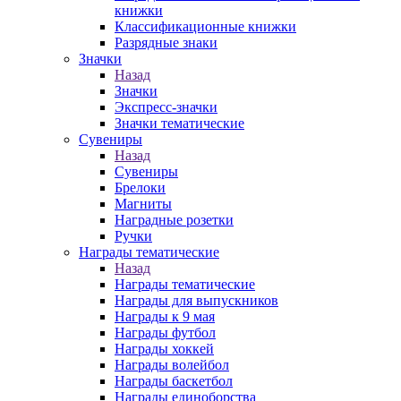
книжки
Классификационные книжки
Разрядные знаки
Значки
Назад
Значки
Экспресс-значки
Значки тематические
Сувениры
Назад
Сувениры
Брелоки
Магниты
Наградные розетки
Ручки
Награды тематические
Назад
Награды тематические
Награды для выпускников
Награды к 9 мая
Награды футбол
Награды хоккей
Награды волейбол
Награды баскетбол
Награды единоборства