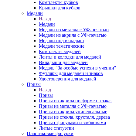
Комплекты кубков
Крышки для кубков
Медали
Назад
Медали
Медали из металла с УФ-печатью
Медали из акрила с УФ-печатью
Медали под вкладыш
Медали тематические
Комплекты медалей
Ленты и колодки для медалей
Вкладыши для медалей
Медаль "За особые успехи в учении"
Футляры для медалей и знаков
Удостоверения для медалей
Призы
Назад
Призы
Призы из акрила по форме на заказ
Призы из металла с УФ-печатью
Призы из акрила универсальные
Призы из стекла, хрусталя, дерева
Призы с фигурами и эмблемами
Литые статуэтки
Пластиковые фигурки