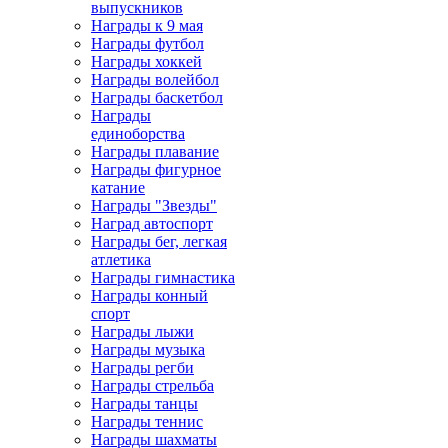
выпускников
Награды к 9 мая
Награды футбол
Награды хоккей
Награды волейбол
Награды баскетбол
Награды
единоборства
Награды плавание
Награды фигурное
катание
Награды "Звезды"
Наград автоспорт
Награды бег, легкая
атлетика
Награды гимнастика
Награды конный
спорт
Награды лыжи
Награды музыка
Награды регби
Награды стрельба
Награды танцы
Награды теннис
Награды шахматы