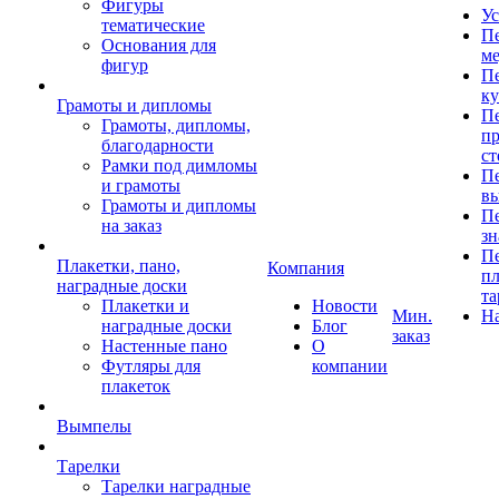
Фигуры
Ус
тематические
Пе
Основания для
ме
фигур
Пе
к
Грамоты и дипломы
Пе
Грамоты, дипломы,
пр
благодарности
ст
Рамки под димломы
Пе
и грамоты
в
Грамоты и дипломы
Пе
на заказ
зн
Пе
Плакетки, пано,
Компания
пл
наградные доски
та
Плакетки и
Новости
Мин.
Н
наградные доски
Блог
заказ
Настенные пано
О
Футляры для
компании
плакеток
Вымпелы
Тарелки
Тарелки наградные