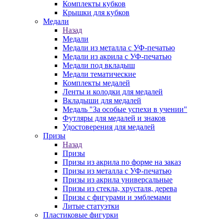
Комплекты кубков
Крышки для кубков
Медали
Назад
Медали
Медали из металла с УФ-печатью
Медали из акрила с УФ-печатью
Медали под вкладыш
Медали тематические
Комплекты медалей
Ленты и колодки для медалей
Вкладыши для медалей
Медаль "За особые успехи в учении"
Футляры для медалей и знаков
Удостоверения для медалей
Призы
Назад
Призы
Призы из акрила по форме на заказ
Призы из металла с УФ-печатью
Призы из акрила универсальные
Призы из стекла, хрусталя, дерева
Призы с фигурами и эмблемами
Литые статуэтки
Пластиковые фигурки