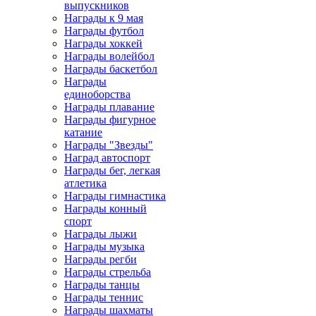
выпускников
Награды к 9 мая
Награды футбол
Награды хоккей
Награды волейбол
Награды баскетбол
Награды
единоборства
Награды плавание
Награды фигурное
катание
Награды "Звезды"
Наград автоспорт
Награды бег, легкая
атлетика
Награды гимнастика
Награды конный
спорт
Награды лыжи
Награды музыка
Награды регби
Награды стрельба
Награды танцы
Награды теннис
Награды шахматы