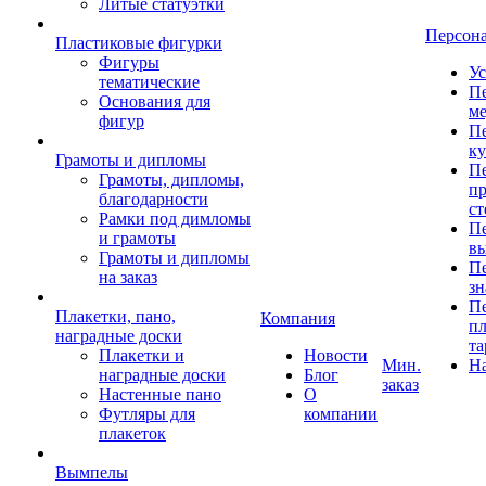
Литые статуэтки
Персон
Пластиковые фигурки
Фигуры
Ус
тематические
Пе
Основания для
ме
фигур
Пе
к
Грамоты и дипломы
Пе
Грамоты, дипломы,
пр
благодарности
ст
Рамки под димломы
Пе
и грамоты
в
Грамоты и дипломы
Пе
на заказ
зн
Пе
Плакетки, пано,
Компания
пл
наградные доски
та
Плакетки и
Новости
Мин.
Н
наградные доски
Блог
заказ
Настенные пано
О
Футляры для
компании
плакеток
Вымпелы