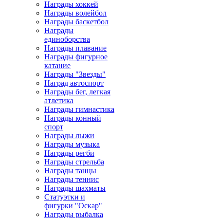
Награды хоккей
Награды волейбол
Награды баскетбол
Награды
единоборства
Награды плавание
Награды фигурное
катание
Награды "Звезды"
Наград автоспорт
Награды бег, легкая
атлетика
Награды гимнастика
Награды конный
спорт
Награды лыжи
Награды музыка
Награды регби
Награды стрельба
Награды танцы
Награды теннис
Награды шахматы
Статуэтки и
фигурки "Оскар"
Награды рыбалка