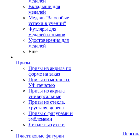
медалей
Вкладыши для
медалей
Медаль "За особые
успехи в учении"
Футляры для
медалей и знаков
Удостоверения для
медалей
Ещё
Призы
Призы из акрила по
форме на заказ
Призы из металла с
УФ-печатью
Призы из акрила
универсальные
Призы из стекла,
хрусталя, дерева
Призы с фигурами и
эмблемами
Литые статуэтки
Персон
Пластиковые фигурки