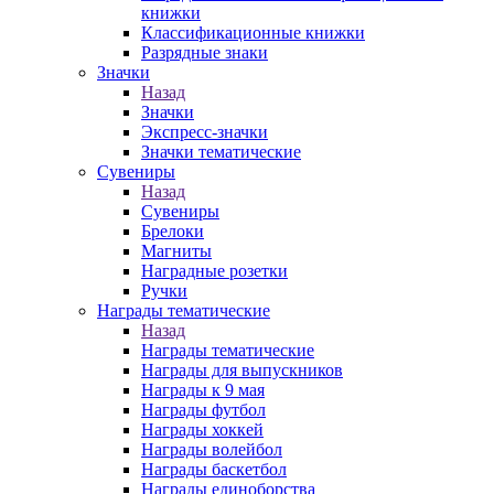
книжки
Классификационные книжки
Разрядные знаки
Значки
Назад
Значки
Экспресс-значки
Значки тематические
Сувениры
Назад
Сувениры
Брелоки
Магниты
Наградные розетки
Ручки
Награды тематические
Назад
Награды тематические
Награды для выпускников
Награды к 9 мая
Награды футбол
Награды хоккей
Награды волейбол
Награды баскетбол
Награды единоборства