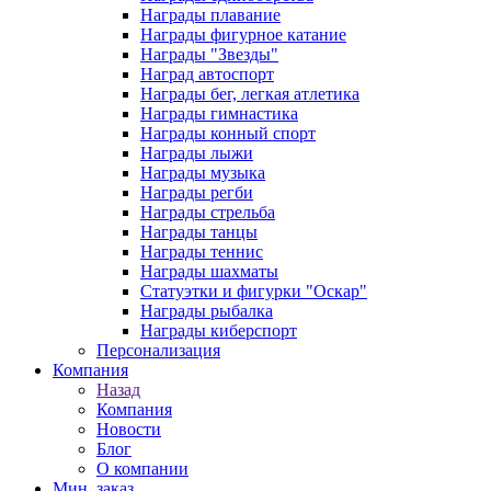
Награды плавание
Награды фигурное катание
Награды "Звезды"
Наград автоспорт
Награды бег, легкая атлетика
Награды гимнастика
Награды конный спорт
Награды лыжи
Награды музыка
Награды регби
Награды стрельба
Награды танцы
Награды теннис
Награды шахматы
Статуэтки и фигурки "Оскар"
Награды рыбалка
Награды киберспорт
Персонализация
Компания
Назад
Компания
Новости
Блог
О компании
Мин. заказ