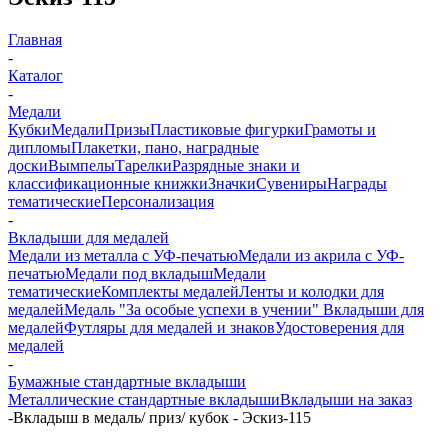
Главная
-
Каталог
-
Медали
Кубки
Медали
Призы
Пластиковые фигурки
Грамоты и
дипломы
Плакетки, пано, наградные
доски
Вымпелы
Тарелки
Разрядные знаки и
классификационные книжки
Значки
Сувениры
Награды
тематические
Персонализация
-
Вкладыши для медалей
Медали из металла с УФ-печатью
Медали из акрила с УФ-
печатью
Медали под вкладыш
Медали
тематические
Комплекты медалей
Ленты и колодки для
медалей
Медаль "За особые успехи в учении"
Вкладыши для
медалей
Футляры для медалей и знаков
Удостоверения для
медалей
-
Бумажные стандартные вкладыши
Металлические стандартные вкладыши
Вкладыши на заказ
-
Вкладыш в медаль/ приз/ кубок - Эскиз-115