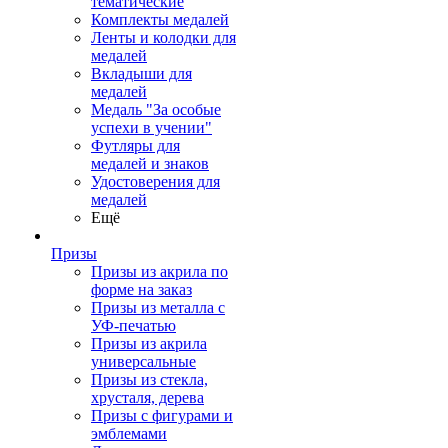
тематические
Комплекты медалей
Ленты и колодки для
медалей
Вкладыши для
медалей
Медаль "За особые
успехи в учении"
Футляры для
медалей и знаков
Удостоверения для
медалей
Ещё
Призы
Призы из акрила по
форме на заказ
Призы из металла с
УФ-печатью
Призы из акрила
универсальные
Призы из стекла,
хрусталя, дерева
Призы с фигурами и
эмблемами