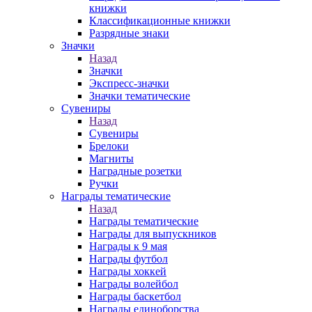
книжки
Классификационные книжки
Разрядные знаки
Значки
Назад
Значки
Экспресс-значки
Значки тематические
Сувениры
Назад
Сувениры
Брелоки
Магниты
Наградные розетки
Ручки
Награды тематические
Назад
Награды тематические
Награды для выпускников
Награды к 9 мая
Награды футбол
Награды хоккей
Награды волейбол
Награды баскетбол
Награды единоборства