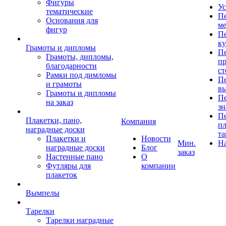
Фигуры
Ус
тематические
Пе
Основания для
ме
фигур
Пе
к
Грамоты и дипломы
Пе
Грамоты, дипломы,
пр
благодарности
ст
Рамки под димломы
Пе
и грамоты
в
Грамоты и дипломы
Пе
на заказ
зн
Пе
Плакетки, пано,
Компания
пл
наградные доски
та
Плакетки и
Новости
Мин.
Н
наградные доски
Блог
заказ
Настенные пано
О
Футляры для
компании
плакеток
Вымпелы
Тарелки
Тарелки наградные