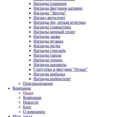
Награды плавание
Награды фигурное катание
Награды "Звезды"
Наград автоспорт
Награды бег, легкая атлетика
Награды гимнастика
Награды конный спорт
Награды лыжи
Награды музыка
Награды регби
Награды стрельба
Награды танцы
Награды теннис
Награды шахматы
Статуэтки и фигурки "Оскар"
Награды рыбалка
Награды киберспорт
Персонализация
Компания
Назад
Компания
Новости
Блог
О компании
Мин. заказ