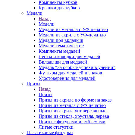
Комплекты кубков
Крышки для кубков
Медали
Назад
Медали
Медали из металла с УФ-печатью
Медали из акрила с УФ-печатью
Медали под вкладыш
Медали тематические
Комплекты медалей
Ленты и колодки для медалей
Вкладыши для медалей
Медаль "За особые успехи в учении"
Футляры для медалей и знаков
Удостоверения для медалей
Призы
Назад
Призы
Призы из акрила по форме на заказ
Призы из металла с УФ-печатью
Призы из акрила универсальные
Призы из стекла, хрусталя, дерева
Призы с фигурами и эмблемами
Литые статуэтки
Пластиковые фигурки