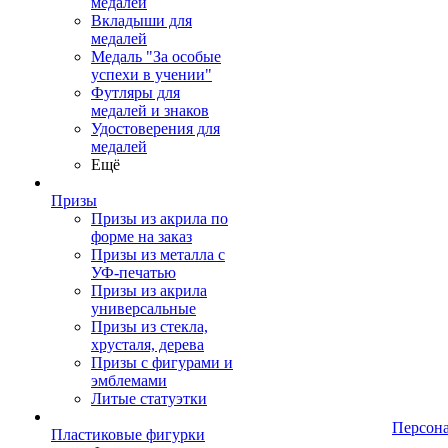
медалей
Вкладыши для
медалей
Медаль "За особые
успехи в учении"
Футляры для
медалей и знаков
Удостоверения для
медалей
Ещё
Призы
Призы из акрила по
форме на заказ
Призы из металла с
УФ-печатью
Призы из акрила
универсальные
Призы из стекла,
хрусталя, дерева
Призы с фигурами и
эмблемами
Литые статуэтки
Персон
Пластиковые фигурки