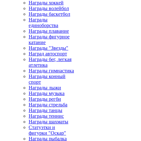
Награды хоккей
Награды волейбол
Награды баскетбол
Награды
единоборства
Награды плавание
Награды фигурное
катание
Награды "Звезды"
Наград автоспорт
Награды бег, легкая
атлетика
Награды гимнастика
Награды конный
спорт
Награды лыжи
Награды музыка
Награды регби
Награды стрельба
Награды танцы
Награды теннис
Награды шахматы
Статуэтки и
фигурки "Оскар"
Награды рыбалка