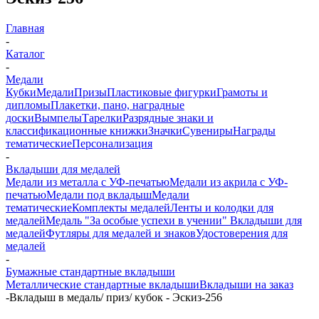
Главная
-
Каталог
-
Медали
Кубки
Медали
Призы
Пластиковые фигурки
Грамоты и
дипломы
Плакетки, пано, наградные
доски
Вымпелы
Тарелки
Разрядные знаки и
классификационные книжки
Значки
Сувениры
Награды
тематические
Персонализация
-
Вкладыши для медалей
Медали из металла с УФ-печатью
Медали из акрила с УФ-
печатью
Медали под вкладыш
Медали
тематические
Комплекты медалей
Ленты и колодки для
медалей
Медаль "За особые успехи в учении"
Вкладыши для
медалей
Футляры для медалей и знаков
Удостоверения для
медалей
-
Бумажные стандартные вкладыши
Металлические стандартные вкладыши
Вкладыши на заказ
-
Вкладыш в медаль/ приз/ кубок - Эскиз-256