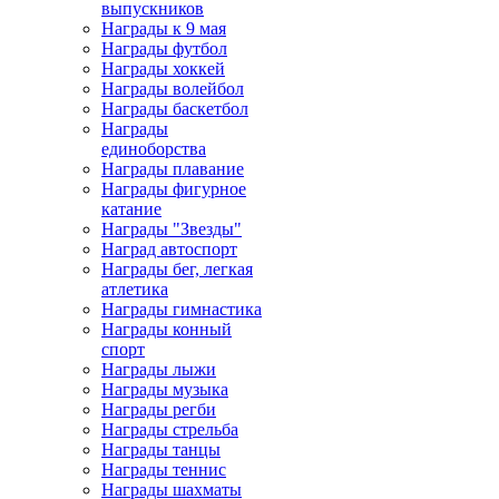
выпускников
Награды к 9 мая
Награды футбол
Награды хоккей
Награды волейбол
Награды баскетбол
Награды
единоборства
Награды плавание
Награды фигурное
катание
Награды "Звезды"
Наград автоспорт
Награды бег, легкая
атлетика
Награды гимнастика
Награды конный
спорт
Награды лыжи
Награды музыка
Награды регби
Награды стрельба
Награды танцы
Награды теннис
Награды шахматы