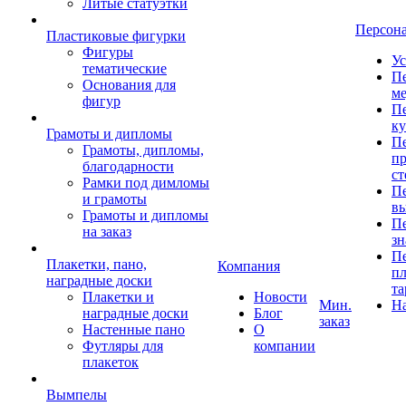
Литые статуэтки
Персон
Пластиковые фигурки
Фигуры
Ус
тематические
Пе
Основания для
ме
фигур
Пе
к
Грамоты и дипломы
Пе
Грамоты, дипломы,
пр
благодарности
ст
Рамки под димломы
Пе
и грамоты
в
Грамоты и дипломы
Пе
на заказ
зн
Пе
Плакетки, пано,
Компания
пл
наградные доски
та
Плакетки и
Новости
Мин.
Н
наградные доски
Блог
заказ
Настенные пано
О
Футляры для
компании
плакеток
Вымпелы