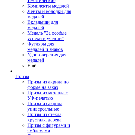
тематические
Комплекты медалей
Ленты и колодки для
медалей
Вкладыши для
медалей
Медаль "За особые
успехи в учении"
Футляры для
медалей и знаков
Удостоверения для
медалей
Ещё
Призы
Призы из акрила по
форме на заказ
Призы из металла с
УФ-печатью
Призы из акрила
универсальные
Призы из стекла,
хрусталя, дерева
Призы с фигурами и
эмблемами