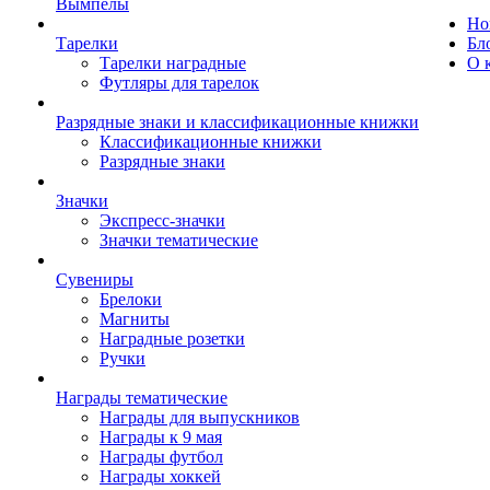
Вымпелы
Но
Тарелки
Бл
Тарелки наградные
О 
Футляры для тарелок
Разрядные знаки и классификационные книжки
Классификационные книжки
Разрядные знаки
Значки
Экспресс-значки
Значки тематические
Сувениры
Брелоки
Магниты
Наградные розетки
Ручки
Награды тематические
Награды для выпускников
Награды к 9 мая
Награды футбол
Награды хоккей