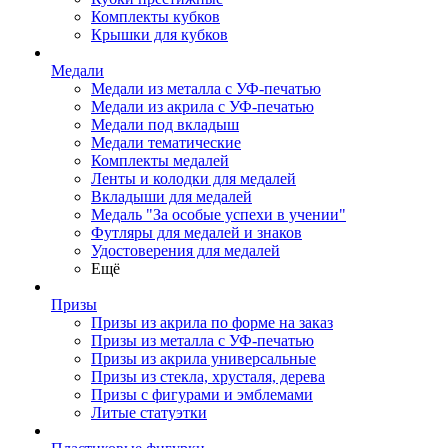
Комплекты кубков
Крышки для кубков
Медали
Медали из металла с УФ-печатью
Медали из акрила с УФ-печатью
Медали под вкладыш
Медали тематические
Комплекты медалей
Ленты и колодки для медалей
Вкладыши для медалей
Медаль "За особые успехи в учении"
Футляры для медалей и знаков
Удостоверения для медалей
Ещё
Призы
Призы из акрила по форме на заказ
Призы из металла с УФ-печатью
Призы из акрила универсальные
Призы из стекла, хрусталя, дерева
Призы с фигурами и эмблемами
Литые статуэтки