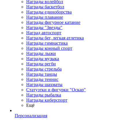
Награды волейбол
Награды баскетбол
Награды единоборства
Награды плавание
Награды фигурное катание
Награды "Звезды"
Наград автоспорт
Награды бег, легкая атлетика
Награды гимнастика
Награды конный спорт
Награды лыжи
Награды музыка
Награды регби
Награды стрельба
Награды танцы
Награды теннис
Награды шахматы
Статуэтки и фигурки "Оскар"
Награды рыбалка
Награды киберспорт
Ещё
Персонализация