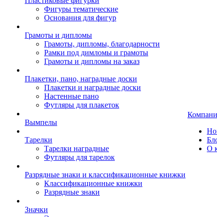
Пластиковые фигурки
Фигуры тематические
Основания для фигур
Грамоты и дипломы
Грамоты, дипломы, благодарности
Рамки под димломы и грамоты
Грамоты и дипломы на заказ
Плакетки, пано, наградные доски
Плакетки и наградные доски
Настенные пано
Футляры для плакеток
Компани
Вымпелы
Но
Тарелки
Бл
Тарелки наградные
О 
Футляры для тарелок
Разрядные знаки и классификационные книжки
Классификационные книжки
Разрядные знаки
Значки