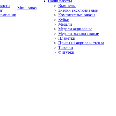
Наши работы
вости
Вымпелы
Мин. заказ
ог
Значки эксклюзивные
компании
Комплексные заказы
Кубки
Медали
Медали акриловые
Медали эксклюзивные
Плакетки
Призы из акрила и стекла
Тарелки
Фигурки