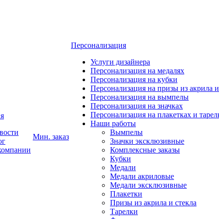
Персонализация
Услуги дизайнера
Персонализация на медалях
Персонализация на кубки
Персонализация на призы из акрила и
Персонализация на вымпелы
Персонализация на значках
Персонализация на плакетках и тарел
я
Наши работы
вости
Вымпелы
Мин. заказ
ог
Значки эксклюзивные
компании
Комплексные заказы
Кубки
Медали
Медали акриловые
Медали эксклюзивные
Плакетки
Призы из акрила и стекла
Тарелки