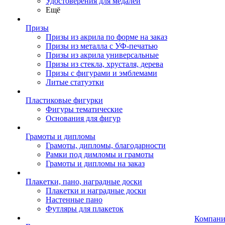
Удостоверения для медалей
Ещё
Призы
Призы из акрила по форме на заказ
Призы из металла с УФ-печатью
Призы из акрила универсальные
Призы из стекла, хрусталя, дерева
Призы с фигурами и эмблемами
Литые статуэтки
Пластиковые фигурки
Фигуры тематические
Основания для фигур
Грамоты и дипломы
Грамоты, дипломы, благодарности
Рамки под димломы и грамоты
Грамоты и дипломы на заказ
Плакетки, пано, наградные доски
Плакетки и наградные доски
Настенные пано
Футляры для плакеток
Компани